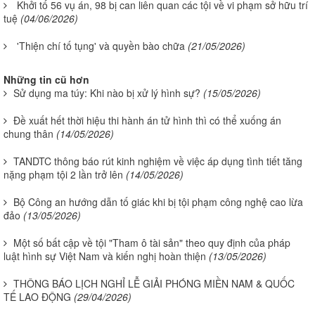
Khởi tố 56 vụ án, 98 bị can liên quan các tội về vi phạm sở hữu trí
tuệ
(04/06/2026)
'Thiện chí tố tụng' và quyền bào chữa
(21/05/2026)
Những tin cũ hơn
Sử dụng ma túy: Khi nào bị xử lý hình sự?
(15/05/2026)
Đề xuất hết thời hiệu thi hành án tử hình thì có thể xuống án
chung thân
(14/05/2026)
TANDTC thông báo rút kinh nghiệm về việc áp dụng tình tiết tăng
nặng phạm tội 2 lần trở lên
(14/05/2026)
Bộ Công an hướng dẫn tố giác khi bị tội phạm công nghệ cao lừa
đảo
(13/05/2026)
Một số bất cập về tội "Tham ô tài sản" theo quy định của pháp
luật hình sự Việt Nam và kiến nghị hoàn thiện
(13/05/2026)
THÔNG BÁO LỊCH NGHỈ LỄ GIẢI PHÓNG MIỀN NAM & QUỐC
TẾ LAO ĐỘNG
(29/04/2026)