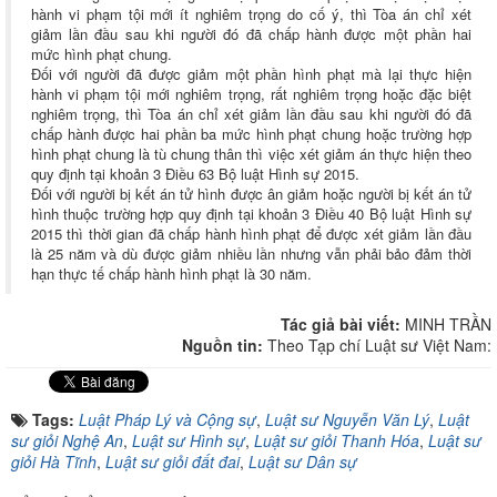
hành vi phạm tội mới ít nghiêm trọng do cố ý, thì Tòa án chỉ xét
giảm lần đầu sau khi người đó đã chấp hành được một phần hai
mức hình phạt chung.
Đối với người đã được giảm một phần hình phạt mà lại thực hiện
hành vi phạm tội mới nghiêm trọng, rất nghiêm trọng hoặc đặc biệt
nghiêm trọng, thì Tòa án chỉ xét giảm lần đầu sau khi người đó đã
chấp hành được hai phần ba mức hình phạt chung hoặc trường hợp
hình phạt chung là tù chung thân thì việc xét giảm án thực hiện theo
quy định tại khoản 3 Điều 63 Bộ luật Hình sự 2015.
Đối với người bị kết án tử hình được ân giảm hoặc người bị kết án tử
hình thuộc trường hợp quy định tại khoản 3 Điều 40 Bộ luật Hình sự
2015 thì thời gian đã chấp hành hình phạt để được xét giảm lần đầu
là 25 năm và dù được giảm nhiều lần nhưng vẫn phải bảo đảm thời
hạn thực tế chấp hành hình phạt là 30 năm.
Tác giả bài viết:
MINH TRẦN
Nguồn tin:
Theo Tạp chí Luật sư Việt Nam:
Tags:
Luật Pháp Lý và Cộng sự
,
Luật sư Nguyễn Văn Lý
,
Luật
sư giỏi Nghệ An
,
Luật sư Hình sự
,
Luật sư giỏi Thanh Hóa
,
Luật sư
giỏi Hà Tĩnh
,
Luật sư giỏi đất đai
,
Luật sư Dân sự