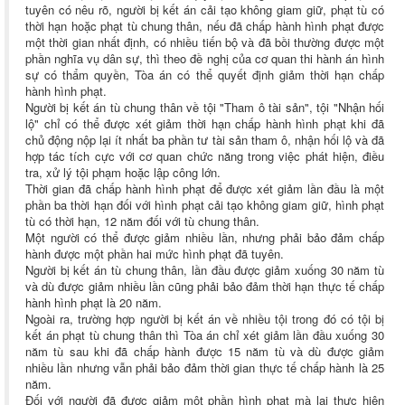
tuyên có nêu rõ, người bị kết án cải tạo không giam giữ, phạt tù có
thời hạn hoặc phạt tù chung thân, nếu đã chấp hành hình phạt được
một thời gian nhất định, có nhiều tiến bộ và đã bồi thường được một
phần nghĩa vụ dân sự, thì theo đề nghị của cơ quan thi hành án hình
sự có thẩm quyền, Tòa án có thể quyết định giảm thời hạn chấp
hành hình phạt.
Người bị kết án tù chung thân về tội "Tham ô tài sản", tội "Nhận hối
lộ" chỉ có thể được xét giảm thời hạn chấp hành hình phạt khi đã
chủ động nộp lại ít nhất ba phần tư tài sản tham ô, nhận hối lộ và đã
hợp tác tích cực với cơ quan chức năng trong việc phát hiện, điều
tra, xử lý tội phạm hoặc lập công lớn.
Thời gian đã chấp hành hình phạt để được xét giảm lần đầu là một
phần ba thời hạn đối với hình phạt cải tạo không giam giữ, hình phạt
tù có thời hạn, 12 năm đối với tù chung thân.
Một người có thể được giảm nhiều lần, nhưng phải bảo đảm chấp
hành được một phần hai mức hình phạt đã tuyên.
Người bị kết án tù chung thân, lần đầu được giảm xuống 30 năm tù
và dù được giảm nhiều lần cũng phải bảo đảm thời hạn thực tế chấp
hành hình phạt là 20 năm.
Ngoài ra, trường hợp người bị kết án về nhiều tội trong đó có tội bị
kết án phạt tù chung thân thì Tòa án chỉ xét giảm lần đầu xuống 30
năm tù sau khi đã chấp hành được 15 năm tù và dù được giảm
nhiều lần nhưng vẫn phải bảo đảm thời gian thực tế chấp hành là 25
năm.
Đối với người đã được giảm một phần hình phạt mà lại thực hiện