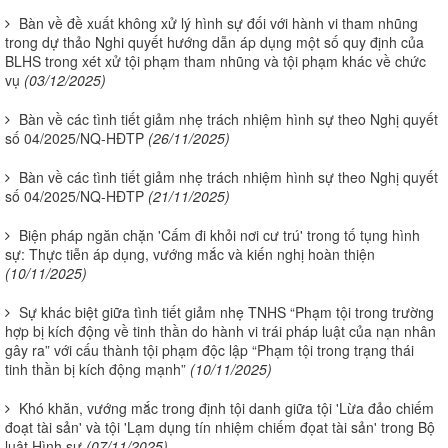
Bàn về đề xuất không xử lý hình sự đối với hành vi tham nhũng
trong dự thảo Nghi quyết hướng dẫn áp dụng một số quy định của
BLHS trong xét xử tội phạm tham nhũng và tội phạm khác về chức
vụ
(03/12/2025)
Bàn về các tình tiết giảm nhẹ trách nhiệm hình sự theo Nghị quyết
số 04/2025/NQ-HĐTP
(26/11/2025)
Bàn về các tình tiết giảm nhẹ trách nhiệm hình sự theo Nghị quyết
số 04/2025/NQ-HĐTP
(21/11/2025)
Biện pháp ngăn chặn 'Cấm đi khỏi nơi cư trú' trong tố tụng hình
sự: Thực tiễn áp dụng, vướng mắc và kiến nghị hoàn thiện
(10/11/2025)
Sự khác biệt giữa tình tiết giảm nhẹ TNHS “Phạm tội trong trường
hợp bị kích động về tinh thần do hành vi trái pháp luật của nạn nhân
gây ra” với cấu thành tội phạm độc lập “Phạm tội trong trạng thái
tinh thần bị kích động mạnh”
(10/11/2025)
Khó khăn, vướng mắc trong định tội danh giữa tội 'Lừa đảo chiếm
đoạt tài sản' và tội 'Lạm dụng tín nhiệm chiếm đọat tài sản' trong Bộ
luật Hình sự
(07/11/2025)