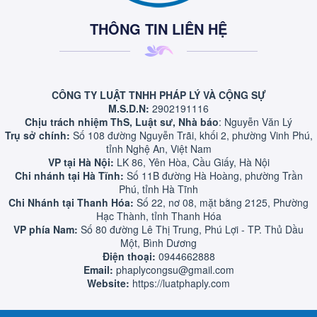
THÔNG TIN LIÊN HỆ
CÔNG TY LUẬT TNHH PHÁP LÝ VÀ CỘNG SỰ
M.S.D.N:
2902191116
Chịu trách nhiệm ThS, Luật sư, Nhà báo
: Nguyễn Văn Lý
Trụ sở chính:
Số 108 đường Nguyễn Trãi, khối 2, phường Vinh Phú,
tỉnh Nghệ An, Việt Nam
VP tại Hà Nội:
LK 86, Yên Hòa, Cầu Giấy, Hà Nội
Chi nhánh tại Hà Tĩnh:
Số 11B đường Hà Hoàng, phường Trần
Phú, tỉnh Hà Tĩnh
Chi Nhánh tại Thanh Hóa:
Số 22, nơ 08, mặt bằng 2125, Phường
Hạc Thành, tỉnh Thanh Hóa
VP phía Nam:
Số 80 đường Lê Thị Trung, Phú Lợi - TP. Thủ Dầu
Một, Bình Dương
Điện thoại:
0944662888
Email:
phaplycongsu@gmail.com
Website:
https://luatphaply.com