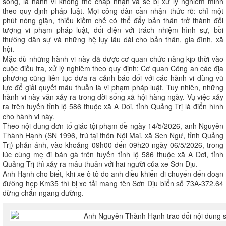
sống, là hành vi không thể chấp nhận và sẽ bị xử lý nghiêm minh
theo quy định pháp luật. Mọi công dân cần nhận thức rõ: chỉ một
phút nóng giận, thiếu kiềm chế có thể đẩy bản thân trở thành đối
tượng vi phạm pháp luật, đối diện với trách nhiệm hình sự, bồi
thường dân sự và những hệ lụy lâu dài cho bản thân, gia đình, xã
hội.
Mặc dù những hành vi này đã được cơ quan chức năng kịp thời vào
cuộc điều tra, xử lý nghiêm theo quy định; Cơ quan Công an các địa
phương cũng liên tục đưa ra cảnh báo đối với các hành vi dùng vũ
lực để giải quyết mâu thuẫn là vi phạm pháp luật. Tuy nhiên, những
hành vi này vẫn xảy ra trong đời sống xã hội hàng ngày. Vụ việc xảy
ra trên tuyến tỉnh lộ 586 thuộc xã A Dơi, tỉnh Quảng Trị là điển hình
cho hành vi này.
Theo nội dung đơn tố giác tội phạm đề ngày 14/5/2026, anh Nguyễn
Thành Hạnh (SN 1996, trú tại thôn Nội Mai, xã Sen Ngư, tỉnh Quảng
Trị) phản ánh, vào khoảng 09h00 đến 09h20 ngày 06/5/2026, trong
lúc cùng mẹ đi bán gà trên tuyến tỉnh lộ 586 thuộc xã A Dơi, tỉnh
Quảng Trị thì xảy ra mâu thuẫn với hai người của xe Sơn Dịu.
Anh Hạnh cho biết, khi xe ô tô do anh điều khiển di chuyển đến đoạn
đường hẹp Km35 thì bị xe tải mang tên Sơn Dịu biển số 73A-372.64
dừng chắn ngang đường.