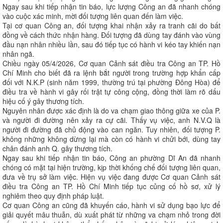
Ngay sau khi tiếp nhận tin báo, lực lượng Công an đã nhanh chóng
vào cuộc xác minh, mời đối tượng liên quan đến làm việc.
Tại cơ quan Công an, đối tượng khai nhận xảy ra tranh cãi do bất
đồng về cách thức nhận hàng. Đối tượng đã dùng tay đánh vào vùng
đầu nạn nhân nhiều lần, sau đó tiếp tục có hành vi kéo tay khiến nạn
nhân ngã.
Chiều ngày 05/4/2026, Cơ quan Cảnh sát điều tra Công an TP. Hồ
Chí Minh cho biết đã ra lệnh bắt người trong trường hợp khẩn cấp
đối với N.K.P (sinh năm 1999, thường trú tại phường Đông Hòa) để
điều tra về hành vi gây rối trật tự công cộng, đồng thời làm rõ dấu
hiệu cố ý gây thương tích.
Nguyên nhân được xác định là do va chạm giao thông giữa xe của P.
và người đi đường nên xảy ra cự cãi. Thấy vụ việc, anh N.V.Q là
người đi đường đã chủ động vào can ngăn. Tuy nhiên, đối tượng P.
không những không dừng lại mà còn có hành vi chửi bới, dùng tay
chân đánh anh Q. gây thương tích.
Ngay sau khi tiếp nhận tin báo, Công an phường Dĩ An đã nhanh
chóng có mặt tại hiện trường, kịp thời khống chế đối tượng liên quan,
đưa về trụ sở làm việc. Hiện vụ việc đang được Cơ quan Cảnh sát
điều tra Công an TP. Hồ Chí Minh tiếp tục củng cố hồ sơ, xử lý
nghiêm theo quy định pháp luật.
Cơ quan Công an cũng đã khuyến cáo, hành vi sử dụng bạo lực để
giải quyết mâu thuẫn, dù xuất phát từ những va chạm nhỏ trong đời