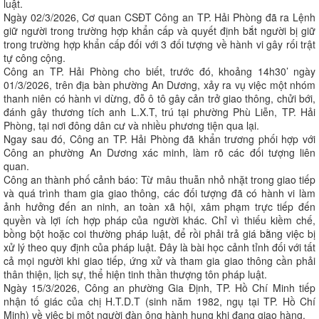
luật.
Ngày 02/3/2026, Cơ quan CSĐT Công an TP. Hải Phòng đã ra Lệnh
giữ người trong trường hợp khẩn cấp và quyết định bắt người bị giữ
trong trường hợp khẩn cấp đối với 3 đối tượng về hành vi gây rối trật
tự công cộng.
Công an TP. Hải Phòng cho biết, trước đó, khoảng 14h30’ ngày
01/3/2026, trên địa bàn phường An Dương, xảy ra vụ việc một nhóm
thanh niên có hành vi dừng, đỗ ô tô gây cản trở giao thông, chửi bới,
đánh gây thương tích anh L.X.T, trú tại phường Phù Liễn, TP. Hải
Phòng, tại nơi đông dân cư và nhiều phương tiện qua lại.
Ngay sau đó, Công an TP. Hải Phòng đã khẩn trương phối hợp với
Công an phường An Dương xác minh, làm rõ các đối tượng liên
quan.
Công an thành phố cảnh báo: Từ mâu thuẫn nhỏ nhặt trong giao tiếp
và quá trình tham gia giao thông, các đối tượng đã có hành vi làm
ảnh hưởng đến an ninh, an toàn xã hội, xâm phạm trực tiếp đến
quyền và lợi ích hợp pháp của người khác. Chỉ vì thiếu kiềm chế,
bồng bột hoặc coi thường pháp luật, để rồi phải trả giá bằng việc bị
xử lý theo quy định của pháp luật. Đây là bài học cảnh tỉnh đối với tất
cả mọi người khi giao tiếp, ứng xử và tham gia giao thông cần phải
thân thiện, lịch sự, thể hiện tinh thần thượng tôn pháp luật.
Ngày 15/3/2026, Công an phường Gia Định, TP. Hồ Chí Minh tiếp
nhận tố giác của chị H.T.D.T (sinh năm 1982, ngụ tại TP. Hồ Chí
Minh) về việc bị một người đàn ông hành hung khi đang giao hàng.