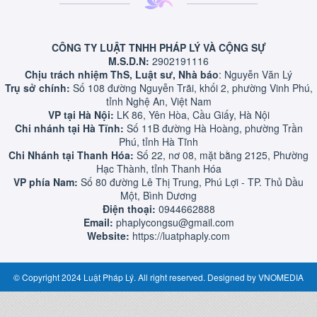
CÔNG TY LUẬT TNHH PHÁP LÝ VÀ CỘNG SỰ
M.S.D.N:
2902191116
Chịu trách nhiệm ThS, Luật sư, Nhà báo
: Nguyễn Văn Lý
Trụ sở chính:
Số 108 đường Nguyễn Trãi, khối 2, phường Vinh Phú,
tỉnh Nghệ An, Việt Nam
VP tại Hà Nội:
LK 86, Yên Hòa, Cầu Giấy, Hà Nội
Chi nhánh tại Hà Tĩnh:
Số 11B đường Hà Hoàng, phường Trần
Phú, tỉnh Hà Tĩnh
Chi Nhánh tại Thanh Hóa:
Số 22, nơ 08, mặt bằng 2125, Phường
Hạc Thành, tỉnh Thanh Hóa
VP phía Nam:
Số 80 đường Lê Thị Trung, Phú Lợi - TP. Thủ Dầu
Một, Bình Dương
Điện thoại:
0944662888
Email:
phaplycongsu@gmail.com
Website:
https://luatphaply.com
© Copyright 2024 Luật Pháp Lý. All right reserved. Designed by
VNOMEDIA