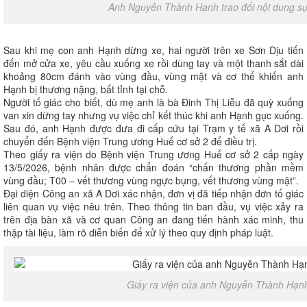
Anh Nguyễn Thành Hạnh trao đổi nội dung sự
Sau khi mẹ con anh Hạnh dừng xe, hai người trên xe Sơn Dịu tiến
đến mở cửa xe, yêu cầu xuống xe rồi dùng tay và một thanh sắt dài
khoảng 80cm đánh vào vùng đầu, vùng mặt và cơ thể khiến anh
Hạnh bị thương nặng, bất tỉnh tại chỗ.
Người tố giác cho biết, dù mẹ anh là bà Đinh Thị Liễu đã quỳ xuống
van xin dừng tay nhưng vụ việc chỉ kết thúc khi anh Hạnh gục xuống.
Sau đó, anh Hạnh được đưa đi cấp cứu tại Trạm y tế xã A Dơi rồi
chuyển đến Bệnh viện Trung ương Huế cơ sở 2 để điều trị.
Theo giấy ra viện do Bệnh viện Trung ương Huế cơ sở 2 cấp ngày
13/5/2026, bệnh nhân được chẩn đoán “chấn thương phần mềm
vùng đầu; T00 – vết thương vùng ngực bụng, vết thương vùng mặt”.
Đại diện Công an xã A Dơi xác nhận, đơn vị đã tiếp nhận đơn tố giác
liên quan vụ việc nêu trên. Theo thông tin ban đầu, vụ việc xảy ra
trên địa bàn xã và cơ quan Công an đang tiến hành xác minh, thu
thập tài liệu, làm rõ diễn biến để xử lý theo quy định pháp luật.
Giấy ra viện của anh Nguyễn Thành Hạn