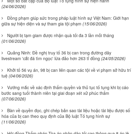
Một số bất cập của Bộ luật Tố tụng hình sự hiện hành
(24/06/2026)
Đồng phạm giúp sức trong pháp luật hình sự Việt Nam: Giới hạn
giữa sự hiện diện và sự tham gia tội phạm
(15/06/2026)
Người bị tạm giam được nhận quà tối đa 3 lần mỗi tháng
(01/06/2026)
Quảng Ninh: Đề nghị truy tố 36 bị can trong đường dây
livestream 'cắt đá tìm ngọc' lừa đảo hơn 263 tỉ đồng
(24/05/2026)
Khởi tố 56 vụ án, 98 bị can liên quan các tội về vi phạm sở hữu trí
tuệ
(04/06/2026)
Vướng mắc về xác định thẩm quyền và thủ tục tố tụng khi bị cáo
bước sang tuổi thành niên tại giai đoạn xét xử phúc thẩm
(07/06/2026)
Bàn về quyền đọc, ghi chép bản sao tài liệu hoặc tài liệu được số
hóa của bị can theo quy định của Bộ luật Tố tụng hình sự
(11/06/2026)
Hội đồng Thẩm phán Tòa án nhân dân tối cao thông qua 8 án lệ