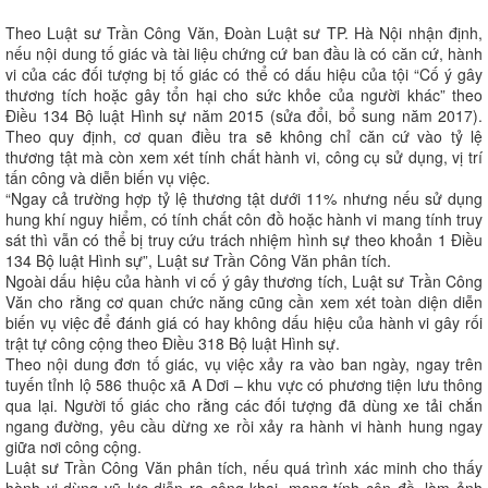
Theo Luật sư Trần Công Văn, Đoàn Luật sư TP. Hà Nội nhận định,
nếu nội dung tố giác và tài liệu chứng cứ ban đầu là có căn cứ, hành
vi của các đối tượng bị tố giác có thể có dấu hiệu của tội “Cố ý gây
thương tích hoặc gây tổn hại cho sức khỏe của người khác” theo
Điều 134 Bộ luật Hình sự năm 2015 (sửa đổi, bổ sung năm 2017).
Theo quy định, cơ quan điều tra sẽ không chỉ căn cứ vào tỷ lệ
thương tật mà còn xem xét tính chất hành vi, công cụ sử dụng, vị trí
tấn công và diễn biến vụ việc.
“Ngay cả trường hợp tỷ lệ thương tật dưới 11% nhưng nếu sử dụng
hung khí nguy hiểm, có tính chất côn đồ hoặc hành vi mang tính truy
sát thì vẫn có thể bị truy cứu trách nhiệm hình sự theo khoản 1 Điều
134 Bộ luật Hình sự”, Luật sư Trần Công Văn phân tích.
Ngoài dấu hiệu của hành vi cố ý gây thương tích, Luật sư Trần Công
Văn cho rằng cơ quan chức năng cũng cần xem xét toàn diện diễn
biến vụ việc để đánh giá có hay không dấu hiệu của hành vi gây rối
trật tự công cộng theo Điều 318 Bộ luật Hình sự.
Theo nội dung đơn tố giác, vụ việc xảy ra vào ban ngày, ngay trên
tuyến tỉnh lộ 586 thuộc xã A Dơi – khu vực có phương tiện lưu thông
qua lại. Người tố giác cho rằng các đối tượng đã dùng xe tải chắn
ngang đường, yêu cầu dừng xe rồi xảy ra hành vi hành hung ngay
giữa nơi công cộng.
Luật sư Trần Công Văn phân tích, nếu quá trình xác minh cho thấy