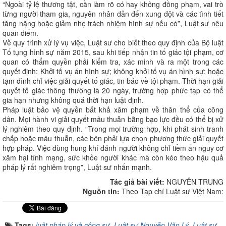
“Ngoài tỷ lệ thương tật, cần làm rõ có hay không đồng phạm, vai trò
từng người tham gia, nguyên nhân dẫn đến xung đột và các tình tiết
tăng nặng hoặc giảm nhẹ trách nhiệm hình sự nếu có”, Luật sư nêu
quan điểm.
Về quy trình xử lý vụ việc, Luật sư cho biết theo quy định của Bộ luật
Tố tụng hình sự năm 2015, sau khi tiếp nhận tin tố giác tội phạm, cơ
quan có thẩm quyền phải kiểm tra, xác minh và ra một trong các
quyết định: Khởi tố vụ án hình sự; không khởi tố vụ án hình sự; hoặc
tạm đình chỉ việc giải quyết tố giác, tin báo về tội phạm. Thời hạn giải
quyết tố giác thông thường là 20 ngày, trường hợp phức tạp có thể
gia hạn nhưng không quá thời hạn luật định.
Pháp luật bảo vệ quyền bất khả xâm phạm về thân thể của công
dân. Mọi hành vi giải quyết mâu thuẫn bằng bạo lực đều có thể bị xử
lý nghiêm theo quy định. “Trong mọi trường hợp, khi phát sinh tranh
chấp hoặc mâu thuẫn, các bên phải lựa chọn phương thức giải quyết
hợp pháp. Việc dùng hung khí đánh người không chỉ tiềm ẩn nguy cơ
xâm hại tính mạng, sức khỏe người khác mà còn kéo theo hậu quả
pháp lý rất nghiêm trọng”, Luật sư nhấn mạnh.
Tác giả bài viết:
NGUYÊN TRUNG
Nguồn tin:
Theo Tạp chí Luật sư Việt Nam:
Tags:
luật pháp lý và cộng sự
,
Luật sư Nguyễn Văn Lý
,
Luật sư