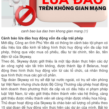
canh bao lua dao tren khong gian mang (1)
Cảnh báo lừa đảo huy động vốn đa cấp trái phép
Mới đây, Công an tỉnh Phú Yên đã có thông tin cảnh báo tội phạm có
dấu hiệu lừa đảo kinh tế bằng hình thức huy động vốn đa cấp trái
phép, thông qua việc mua cổ phiếu, đầu tư tài chính, tiền ảo, tiền
điện tử của Skyway.
Theo đó, Skyway được giới thiệu là một tập đoàn thực hiện các dự
án công nghệ vận tải trên không, được thành lập ở Belarus, hoạt
động theo hình thức huy động vốn từ các tổ chức, cá nhân thông
qua hình thức mua các gói cổ phần.
Tập đoàn Skyway có trụ sở đặt tại nước ngoài, có trụ sở văn phòng
tại Việt Nam nhưng chưa được Bộ Công Thương cấp phép hoạt động
kinh doanh theo phương thức đa cấp và có dấu hiệu vi phạm pháp
luật Việt Nam, từ việc giới thiệu thêm thành viên vào hệ thống, càng
giới thiệu được nhiều thành viên sẽ càng nhận được nhiều hoa hồng.
Thủ đoạn hoạt động của Skyway là chào bán số lượng cổ phiếu theo
15 giai đoạn để huy động vốn thực hiện các dự án của mình. Bất kỳ