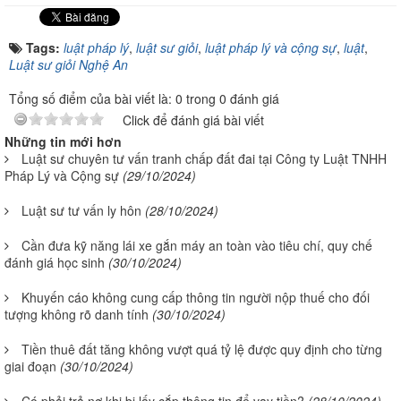
Tags:
luật pháp lý
,
luật sư giỏi
,
luật pháp lý và cộng sự
,
luật
,
Luật sư giỏi Nghệ An
Tổng số điểm của bài viết là: 0 trong 0 đánh giá
Click để đánh giá bài viết
Những tin mới hơn
Luật sư chuyên tư vấn tranh chấp đất đai tại Công ty Luật TNHH
Pháp Lý và Cộng sự
(29/10/2024)
Luật sư tư vấn ly hôn
(28/10/2024)
Cần đưa kỹ năng lái xe gắn máy an toàn vào tiêu chí, quy chế
đánh giá học sinh
(30/10/2024)
Khuyến cáo không cung cấp thông tin người nộp thuế cho đối
tượng không rõ danh tính
(30/10/2024)
Tiền thuê đất tăng không vượt quá tỷ lệ được quy định cho từng
giai đoạn
(30/10/2024)
Có phải trả nợ khi bị lấy cắp thông tin để vay tiền?
(28/10/2024)