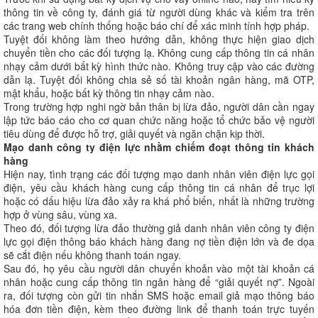
thông tin về công ty, đánh giá từ người dùng khác và kiểm tra trên
các trang web chính thống hoặc báo chí để xác minh tính hợp pháp.
Tuyệt đối không làm theo hướng dẫn, không thực hiện giao dịch
chuyển tiền cho các đối tượng lạ. Không cung cấp thông tin cá nhân
nhạy cảm dưới bất kỳ hình thức nào. Không truy cập vào các đường
dẫn lạ. Tuyệt đối không chia sẻ số tài khoản ngân hàng, mã OTP,
mật khẩu, hoặc bất kỳ thông tin nhạy cảm nào.
Trong trường hợp nghi ngờ bản thân bị lừa đảo, người dân cần ngay
lập tức báo cáo cho cơ quan chức năng hoặc tổ chức bảo vệ người
tiêu dùng để được hỗ trợ, giải quyết và ngăn chặn kịp thời.
Mạo danh công ty điện lực nhằm chiếm đoạt thông tin khách
hàng
Hiện nay, tình trạng các đối tượng mạo danh nhân viên điện lực gọi
điện, yêu cầu khách hàng cung cấp thông tin cá nhân để trục lợi
hoặc có dấu hiệu lừa đảo xảy ra khá phổ biến, nhất là những trường
hợp ở vùng sâu, vùng xa.
Theo đó, đối tượng lừa đảo thường giả danh nhân viên công ty điện
lực gọi điện thông báo khách hàng đang nợ tiền điện lớn và đe dọa
sẽ cắt điện nếu không thanh toán ngay.
Sau đó, họ yêu cầu người dân chuyển khoản vào một tài khoản cá
nhân hoặc cung cấp thông tin ngân hàng để “giải quyết nợ”. Ngoài
ra, đối tượng còn gửi tin nhắn SMS hoặc email giả mạo thông báo
hóa đơn tiền điện, kèm theo đường link để thanh toán trực tuyến