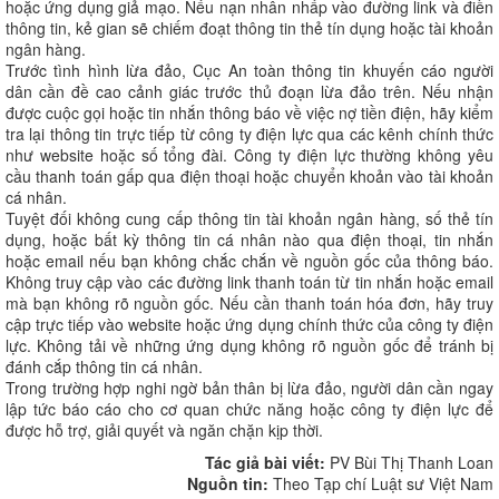
hoặc ứng dụng giả mạo. Nếu nạn nhân nhấp vào đường link và điền
thông tin, kẻ gian sẽ chiếm đoạt thông tin thẻ tín dụng hoặc tài khoản
ngân hàng.
Trước tình hình lừa đảo, Cục An toàn thông tin khuyến cáo người
dân cần đề cao cảnh giác trước thủ đoạn lừa đảo trên. Nếu nhận
được cuộc gọi hoặc tin nhắn thông báo về việc nợ tiền điện, hãy kiểm
tra lại thông tin trực tiếp từ công ty điện lực qua các kênh chính thức
như website hoặc số tổng đài. Công ty điện lực thường không yêu
cầu thanh toán gấp qua điện thoại hoặc chuyển khoản vào tài khoản
cá nhân.
Tuyệt đối không cung cấp thông tin tài khoản ngân hàng, số thẻ tín
dụng, hoặc bất kỳ thông tin cá nhân nào qua điện thoại, tin nhắn
hoặc email nếu bạn không chắc chắn về nguồn gốc của thông báo.
Không truy cập vào các đường link thanh toán từ tin nhắn hoặc email
mà bạn không rõ nguồn gốc. Nếu cần thanh toán hóa đơn, hãy truy
cập trực tiếp vào website hoặc ứng dụng chính thức của công ty điện
lực. Không tải về những ứng dụng không rõ nguồn gốc để tránh bị
đánh cắp thông tin cá nhân.
Trong trường hợp nghi ngờ bản thân bị lừa đảo, người dân cần ngay
lập tức báo cáo cho cơ quan chức năng hoặc công ty điện lực để
được hỗ trợ, giải quyết và ngăn chặn kịp thời.
Tác giả bài viết:
PV Bùi Thị Thanh Loan
Nguồn tin:
Theo Tạp chí Luật sư Việt Nam