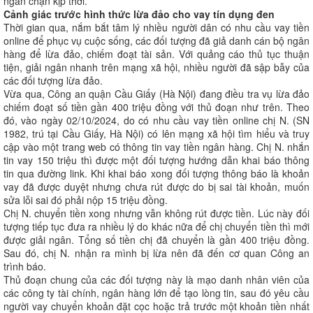
ngăn chặn kịp thời.
Cảnh giác trước hình thức lừa đảo cho vay tín dụng đen
Thời gian qua, nắm bắt tâm lý nhiều người dân có nhu cầu vay tiền
online để phục vụ cuộc sống, các đối tượng đã giả danh cán bộ ngân
hàng để lừa đảo, chiếm đoạt tài sản. Với quảng cáo thủ tục thuận
tiện, giải ngân nhanh trên mạng xã hội, nhiều người đã sập bẫy của
các đối tượng lừa đảo.
Vừa qua, Công an quận Cầu Giấy (Hà Nội) đang điều tra vụ lừa đảo
chiếm đoạt số tiền gần 400 triệu đồng với thủ đoạn như trên. Theo
đó, vào ngày 02/10/2024, do có nhu cầu vay tiền online chị N. (SN
1982, trú tại Cầu Giấy, Hà Nội) có lên mạng xã hội tìm hiểu và truy
cập vào một trang web có thông tin vay tiền ngân hàng. Chị N. nhắn
tin vay 150 triệu thì được một đối tượng hướng dẫn khai báo thông
tin qua đường link. Khi khai báo xong đối tượng thông báo là khoản
vay đã được duyệt nhưng chưa rút được do bị sai tài khoản, muốn
sửa lỗi sai đó phải nộp 15 triệu đồng.
Chị N. chuyển tiền xong nhưng vẫn không rút được tiền. Lúc này đối
tượng tiếp tục đưa ra nhiều lý do khác nữa để chị chuyển tiền thì mới
được giải ngân. Tổng số tiền chị đã chuyển là gần 400 triệu đồng.
Sau đó, chị N. nhận ra mình bị lừa nên đã đến cơ quan Công an
trình báo.
Thủ đoạn chung của các đối tượng này là mạo danh nhân viên của
các công ty tài chính, ngân hàng lớn để tạo lòng tin, sau đó yêu cầu
người vay chuyển khoản đặt cọc hoặc trả trước một khoản tiền nhất