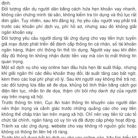
định.
Đối tượng dẫn dụ người dân bằng cách hứa hẹn khoản vay nhanh,
không cần chứng minh tài sản, không kiểm tra tín dụng và thủ tục rất
đơn giản. Tuy nhiên, sau khi đăng ký, họ yêu cầu người vay phải trả
trước các khoản phí dịch vụ, phí hồ sơ, nhưng sau đó không giải
ngân khoản vay.
Đối tượng yêu cầu người dùng tải ứng dụng cho vay tiền trực tuyến
giả mạo được phát triển để đánh cắp thông tin cá nhân, số tài khoản
ngân hàng, thậm chí thông tin thẻ tín dụng. Người vay sau khi điền
đầy đủ thông tin không nhận được tiền vay mà còn bị mất thông tin
quan trọng.
Một số dịch vụ cho vay online ban đầu hứa hẹn lãi suất thấp, nhưng
khi giải ngân thì các điều khoản thay đổi, lãi suất tăng cao bất ngờ,
kèm theo các loại phí phạt vô lý. Sau khi người vay không thể trả nợ,
các đối tượng lừa đảo sẽ đe dọa, khủng bố tinh thần bằng cách gọi
điện liên tục, nhắn tin đe dọa, thậm chí bôi nhọ danh dự của người
vay trên mạng xã hội.
Trước thông tin trên, Cục An toàn thông tin khuyến cáo người dân
nên thận trọng và cảnh giác trước những quảng cáo cho vay tiền
không thế chấp tràn lan trên mạng xã hội. Chỉ nên vay tiền từ các tổ
chức tài chính, ngân hàng có uy tín và đã được cấp phép hoạt động.
Tránh xa các ứng dụng, website cho vay không rõ nguồn gốc hoặc
không có thông tin liên hệ rõ ràng.
Trước khi sử dụng bất kỳ dịch vụ cho vay online nào, hãy tìm hiểu kỹ