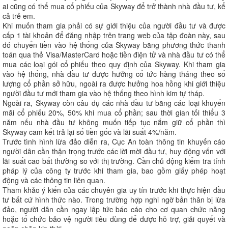
ai cũng có thể mua cổ phiếu của Skyway để trở thành nhà đầu tư, kể
cả trẻ em.
Khi muốn tham gia phải có sự giới thiệu của người đầu tư và được
cấp 1 tài khoản để đăng nhập trên trang web của tập đoàn này, sau
đó chuyển tiền vào hệ thống của Skyway bằng phương thức thanh
toán qua thẻ Visa/MasterCard hoặc tiền điện tử và nhà đầu tư có thể
mua các loại gói cổ phiếu theo quy định của Skyway. Khi tham gia
vào hệ thống, nhà đầu tư được hưởng cổ tức hàng tháng theo số
lượng cổ phần sở hữu, ngoài ra được hưởng hoa hồng khi giới thiệu
người đầu tư mới tham gia vào hệ thống theo hình kim tự tháp.
Ngoài ra, Skyway còn câu dụ các nhà đầu tư bằng các loại khuyến
mãi cổ phiếu 20%, 50% khi mua cổ phần; sau thời gian tối thiểu 3
năm nếu nhà đầu tư không muốn tiếp tục nắm giữ cổ phần thì
Skyway cam kết trả lại số tiền gốc và lãi suất 4%/năm.
Trước tình hình lừa đảo diễn ra, Cục An toàn thông tin khuyến cáo
người dân cần thận trọng trước các lời mời đầu tư, huy động vốn với
lãi suất cao bất thường so với thị trường. Cần chủ động kiểm tra tính
pháp lý của công ty trước khi tham gia, bao gồm giấy phép hoạt
động và các thông tin liên quan.
Tham khảo ý kiến của các chuyên gia uy tín trước khi thực hiện đầu
tư bất cứ hình thức nào. Trong trường hợp nghi ngờ bản thân bị lừa
đảo, người dân cần ngay lập tức báo cáo cho cơ quan chức năng
hoặc tổ chức bảo vệ người tiêu dùng để được hỗ trợ, giải quyết và