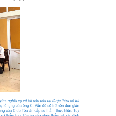
ền, nghĩa vụ về tài sản của họ được thừa kế thì
vụ tố tụng của ông C. Vấn đề sẽ trở nên đơn giản
tụng của C do Tòa án cấp sơ thẩm thực hiện. Tuy
ấp sơ thẩm hay Tòa án cấp phúc thẩm sẽ xác định