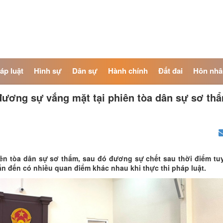
áp luật
Hình sự
Dân sự
Hành chính
Đất đai
Hôn nhâ
ương sự vắng mặt tại phiên tòa dân sự sơ th
iên tòa dân sự sơ thẩm, sau đó đương sự chết sau thời điểm t
n đến có nhiều quan điểm khác nhau khi thực thi pháp luật.