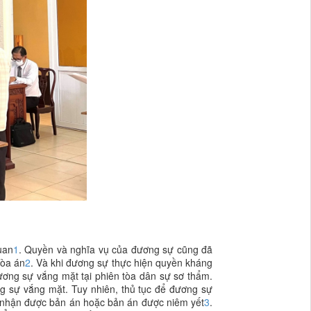
uan
1
. Quyền và nghĩa vụ của đương sự cũng đã
Tòa án
2
. Và khi đương sự thực hiện quyền kháng
đương sự vắng mặt tại phiên tòa dân sự sơ thẩm.
g sự vắng mặt. Tuy nhiên, thủ tục để đương sự
ọ nhận được bản án hoặc bản án được niêm yết
3
.