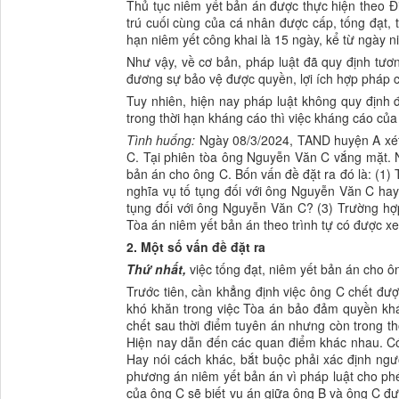
Thủ tục niêm yết bản án được thực hiện theo Đ
trú cuối cùng của cá nhân được cấp, tống đạt, 
hạn niêm yết công khai là 15 ngày, kể từ ngày n
Như vậy, về cơ bản, pháp luật đã quy định tư
đương sự bảo vệ được quyền, lợi ích hợp pháp c
Tuy nhiên, hiện nay pháp luật không quy định 
trong thời hạn kháng cáo thì việc kháng cáo củ
Tình huống:
Ngày 08/3/2024, TAND huyện A xét
C. Tại phiên tòa ông Nguyễn Văn C vắng mặt. 
bản án cho ông C. Bốn vấn đề đặt ra đó là: (1)
nghĩa vụ tố tụng đối với ông Nguyễn Văn C hay
tụng đối với ông Nguyễn Văn C? (3) Trường h
Tòa án niêm yết bản án theo trình tự có được x
2. Một số vấn đề đặt ra
Thứ nhất,
việc tống đạt, niêm yết bản án cho 
Trước tiên, cần khẳng định việc ông C chết đư
khó khăn trong việc Tòa án bảo đảm quyền khá
chết sau thời điểm tuyên án nhưng còn trong t
Hiện nay dẫn đến các quan điểm khác nhau. Có
Hay nói cách khác, bắt buộc phải xác định ngư
phương án niêm yết bản án vì pháp luật cho phé
của ông C sẽ biết vụ án giữa ông B và ông C đ