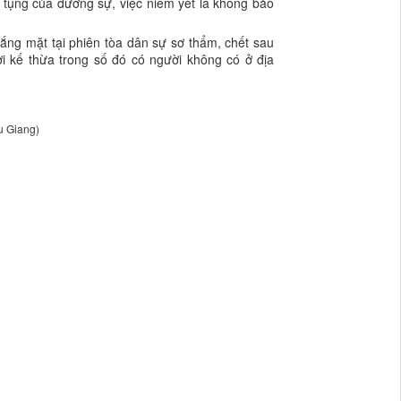
 tụng của đương sự, việc niêm yết là không bảo
ắng mặt tại phiên tòa dân sự sơ thẩm, chết sau
i kế thừa trong số đó có người không có ở địa
 Giang)