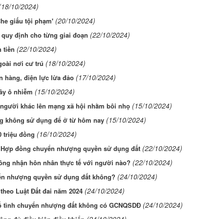
(18/10/2024)
(20/10/2024)
Che giấu tội phạm'
(22/10/2024)
 quy định cho từng giai đoạn
(22/10/2024)
 tiền
(18/10/2024)
oài nơi cư trú
(17/10/2024)
n hàng, điện lực lừa đảo
(15/10/2024)
gây ô nhiễm
(15/10/2024)
h người khác lên mạng xã hội nhằm bôi nhọ
(15/10/2024)
ông không sử dụng để ở từ hôm nay
(16/10/2024)
0 triệu đồng
(22/10/2024)
p Hợp đồng chuyển nhượng quyền sử dụng đất
(22/10/2024)
 công nhận hôn nhân thực tế với người nào?
(24/10/2024)
uyển nhượng quyền sử dụng đất không?
(24/10/2024)
 theo Luật Đất đai năm 2024
(24/10/2024)
 cố tình chuyển nhượng đất không có GCNQSDĐ