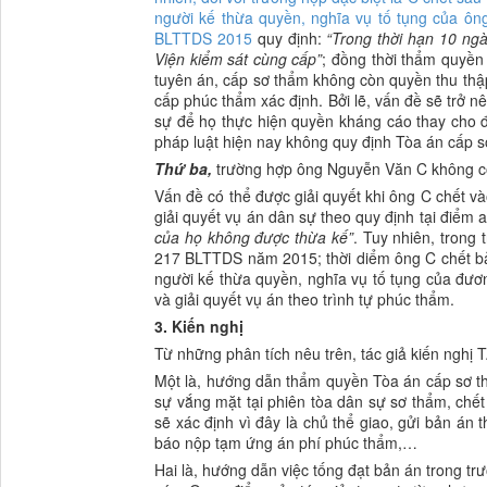
người kế thừa quyền, nghĩa vụ tố tụng của ôn
BLTTDS 2015
quy định:
“Trong thời hạn 10 ngà
Viện kiểm sát cùng cấp”
;
đồng thời thẩm quyền 
tuyên án, cấp sơ thẩm không còn quyền thu thập
cấp phúc thẩm xác định. Bởi lẽ, vấn đề sẽ trở 
sự để họ thực hiện quyền kháng cáo thay cho đ
pháp luật hiện nay không quy định Tòa án cấp s
Thứ ba,
trường hợp ông Nguyễn Văn C không có
Vấn đề có thể được giải quyết khi ông C chết và
giải quyết vụ án dân sự theo quy định tại điể
của họ không được thừa kế”
. Tuy nhiên, trong
217 BLTTDS năm 2015; thời diểm ông C chết bản
người kế thừa quyền, nghĩa vụ tố tụng của đươ
và giải quyết vụ án theo trình tự phúc thẩm.
3. Kiến nghị
Từ những phân tích nêu trên, tác giả kiến ngh
Một là, hướng dẫn thẩm quyền Tòa án cấp sơ t
sự vắng mặt tại phiên tòa dân sự sơ thẩm, chế
sẽ xác định vì đây là chủ thể giao, gửi bản án 
báo nộp tạm ứng án phí phúc thẩm,…
Hai là, hướng dẫn việc tống đạt bản án trong t