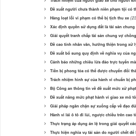
Trách nhiệm của người giao xe cho người kh
Đề xuất người chưa thành niên phạm tội có t
(2
Hàng loạt lỗi vi phạm có thể bị tịch thu xe
Xác định quyền sử dụng đất là tài sản chung
Giải quyết tranh chấp tài sản chung vợ chồng
Đề cao tính nhân văn, hướng thiện trong xử 
Đề xuất bổ sung quy định về nghĩa vụ của n
Cảnh báo những chiêu lừa đảo trực tuyến m
Tiền bị phong tỏa có thể được chuyển đổi thà
Trách nhiệm hình sự của hành vi chuẩn bị ph
Bộ Công an thông tin về đề xuất mức xử phạt
Đề xuất nâng mức phạt hành vi giao xe mô tô
Giải pháp ngăn chặn sự xuống cấp về đạo đức
Hành vi lái ô tô đi lùi, ngược chiều trên cao 
Thực trạng áp dụng án lệ trong giải quyết cá
Thực hiện nghĩa vụ tài sản do người chết để 