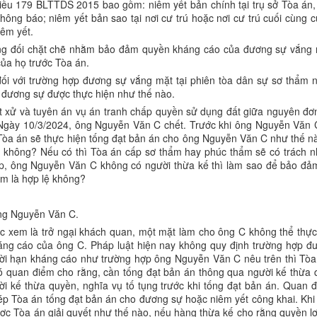
iều 179 BLTTDS 2015 bao gồm: niêm yết bản chính tại trụ sở Tòa án,
thông báo; niêm yết bản sao tại nơi cư trú hoặc nơi cư trú cuối cùng 
iêm yết.
ơng đối chặt chẽ nhằm bảo đảm quyền kháng cáo của đương sự vắng 
ủa họ trước Tòa án.
đối với trường hợp đương sự vắng mặt tại phiên tòa dân sự sơ thẩm n
a đương sự được thực hiện như thế nào.
 xử và tuyên án vụ án tranh chấp quyền sử dụng đất giữa nguyên đơ
Ngày 10/3/2024, ông Nguyễn Văn C chết. Trước khi ông Nguyễn Văn C 
 Tòa án sẽ thực hiện tống đạt bản án cho ông Nguyễn Văn C như thế n
 không? Nếu có thì Tòa án cấp sơ thẩm hay phúc thẩm sẽ có trách n
ợp, ông Nguyễn Văn C không có người thừa kế thì làm sao để bảo đ
em là hợp lệ không?
ông Nguyễn Văn C.
ợc xem là trở ngại khách quan, một mặt làm cho ông C không thể th
ng cáo của ông C. Pháp luật hiện nay không quy định trường hợp đư
hời hạn kháng cáo như trường hợp ông Nguyễn Văn C nêu trên thì Tòa 
 quan điểm cho rằng, cần tống đạt bản án thông qua người kế thừa 
ời kế thừa quyền, nghĩa vụ tố tụng trước khi tống đạt bản án. Quan đ
p Tòa án tống đạt bản án cho đương sự hoặc niêm yết công khai. Khi 
ược Tòa án giải quyết như thế nào, nếu hàng thừa kế cho rằng quyền l