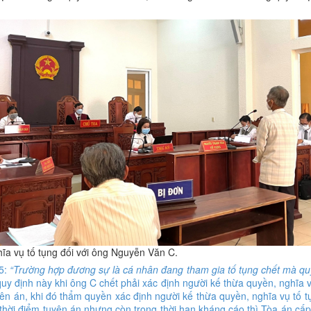
hĩa vụ tố tụng đối với ông Nguyễn Văn C.
5:
“Trường hợp đương sự là cá nhân đang tham gia tố tụng chết mà quy
quy định này khi ông C chết phải xác định người kế thừa quyền, nghĩa 
yên án, khi đó thẩm quyền xác định người kế thừa quyền, nghĩa vụ tố 
au thời điểm tuyên án nhưng còn trong thời hạn kháng cáo thì Tòa án c