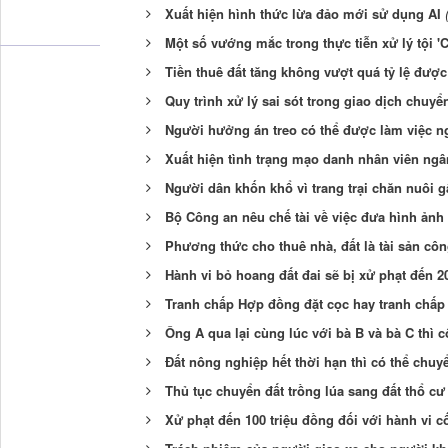
Xuất hiện hình thức lừa đảo mới sử dụng AI
Một số vướng mắc trong thực tiễn xử lý tội '
Tiền thuê đất tăng không vượt quá tỷ lệ được
Quy trình xử lý sai sót trong giao dịch chuyển
Người hưởng án treo có thể được làm việc ng
Xuất hiện tình trạng mạo danh nhân viên ngâ
Người dân khốn khổ vì trang trại chăn nuôi 
Bộ Công an nêu chế tài về việc đưa hình ản
Phương thức cho thuê nhà, đất là tài sản c
Hành vi bỏ hoang đất đai sẽ bị xử phạt đến 2
Tranh chấp Hợp đồng đặt cọc hay tranh chấ
Ông A qua lại cùng lúc với bà B và bà C thì
Đất nông nghiệp hết thời hạn thì có thể ch
Thủ tục chuyển đất trồng lúa sang đất thổ cư
Xử phạt đến 100 triệu đồng đối với hành vi