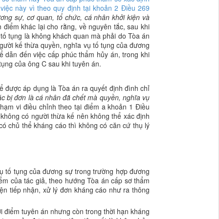
iệc này vì theo quy định tại
khoản 2 Điều 269
ơng sự, cơ quan, tổ chức, cá nhân khởi kiện và
điểm khác lại cho rằng, về nguyên tắc, sau khi
ụ tố tụng là không khách quan mà phải do Tòa án
người kế thừa quyền, nghĩa vụ tố tụng của đương
ể dẫn đến việc cấp phúc thẩm hủy án, trong khi
tụng của ông C sau khi tuyên án.
hể được áp dụng là Tòa án ra quyết định đình chỉ
c bị đơn là cá nhân đã chết mà quyền, nghĩa vụ
phạm vi điều chỉnh theo tại điểm a khoản 1 Điều
 không có người thừa kế nên không thể xác định
ó chủ thể kháng cáo thì không có căn cứ thụ lý
ụ tố tụng của đương sự trong trường hợp đương
iểm của tác giả, theo hướng Tòa án cấp sơ thẩm
iện tiếp nhận, xử lý đơn kháng cáo như ra thông
ời điểm tuyên án nhưng còn trong thời hạn kháng