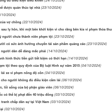
(24/10/2024)
ông đủ điều kiện điều khiển
(23/10/2024)
hể được quản thúc tại nhà
3/10/2024)
(22/10/2024)
 của vợ chồng
 sau ly hôn, khi một bên khởi kiện vì cho rằng bên kia vi phạm thỏa th
(23/10/2024)
lý người chưa thành niên phạm tội
(23/10/2024)
gười có sức ảnh hưởng chuyển tải sản phẩm quảng cáo
(14/10/2024)
à người dân dễ dàng mắc phải
(14/10/2024)
nh hình thức tiền gửi tiết kiệm có thời hạn
(04/10/2024)
ạm tội theo quy định của Bộ luật Hình sự năm 2015
(04/10/2024)
 lái xe vi phạm nồng độ cồn
(06/10/2024)
 cho người không đủ điều kiện cầm lái
(06/10/2024)
, lối sống của bộ phận giáo viên
(03/10/2024)
tốc có thể bị phạt đến 40 triệu đồng
(03/10/2024)
c tranh chấp dân sự tại Việt Nam
(02/10/2024)
lại