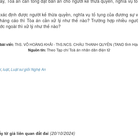
này, Tòa án cần tống đạt bản án cho người kế thừa quyền, nghĩa vụ tố
xác định được người kế thừa quyền, nghĩa vụ tố tụng của đương sự v
kháng cáo thì Tòa án cần xử lý như thế nào? Trường hợp nhiều ngườ
ớc ngoài thì xử lý như thế nào?
bài viết:
ThS. VÕ HOÀNG KHẢI - ThS.NCS. CHÂU THANH QUYỀN (TAND tỉnh Hậu
Nguồn tin:
Theo Tạp chí Toà án nhân dân điện tử
ự
,
luật
,
Luật sư giỏi Nghệ An
(20/10/2024)
ấy tờ giả liên quan đất đai