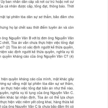
 Ủy ban nhân dân cấp xã nơi cư trú hoặc nơi cư
của cá nhân được cấp, tống đạt, thông báo. Thời
mặt tại phiên tòa dân sự sơ thẩm, bảo đảm cho
hưng họ lại chết sau thời điểm tuyên án và còn
n ông Nguyễn Văn B với bị đơn ông Nguyễn Văn
chết, Tòa án vẫn chưa thực hiện việc tống đạt
ào? (2) Tòa án có xác định người kế thừa quyền,
hiệm xác định người kế thừa quyền, nghĩa vụ tố
ảm quyền kháng cáo của ông Nguyễn Văn C? (4)
ực hiện quyền kháng cáo của mình, mặt khác gây
ơng sự vắng mặt tại phiên tòa dân sự sơ thẩm,
án thực hiện việc tống đạt bản án như thế nào.
quyền, nghĩa vụ tố tụng của ông Nguyễn Văn C.
iểm khác lại nhận định, Tòa án có thể lựa chọn
thực hiện việc niêm yết công khai, hàng thừa kế
ợi của ông Nguyễn Văn C là chưa bảo đảm thì có