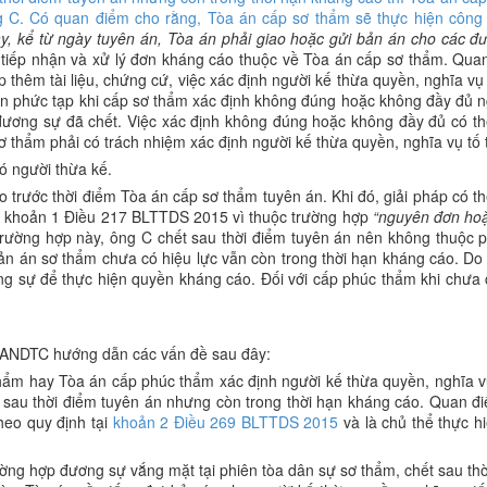
g C. Có quan điểm cho rằng, Tòa án cấp sơ thẩm sẽ thực hiện công v
y, kể từ ngày tuyên án, Tòa án phải giao hoặc gửi bản án cho các đư
tiếp nhận và xử lý đơn kháng cáo thuộc về Tòa án cấp sơ thẩm. Quan 
 thêm tài liệu, chứng cứ, việc xác định người kế thừa quyền, nghĩa v
nên phức tạp khi cấp sơ thẩm xác định không đúng hoặc không đầy đủ 
ương sự đã chết. Việc xác định không đúng hoặc không đầy đủ có th
ơ thẩm phải có trách nhiệm xác định người kế thừa quyền, nghĩa vụ tố 
 người thừa kế.
o trước thời điểm Tòa án cấp sơ thẩm tuyên án. Khi đó, giải pháp có t
m a khoản 1 Điều 217 BLTTDS 2015 vì thuộc trường hợp
“nguyên đơn hoặ
 trường hợp này, ông C chết sau thời điểm tuyên án nên không thuộc 
 án sơ thẩm chưa có hiệu lực vẫn còn trong thời hạn kháng cáo. Do
ng sự để thực hiện quyền kháng cáo. Đối với cấp phúc thẩm khi chưa c
ị TANDTC hướng dẫn các vấn đề sau đây:
hẩm hay Tòa án cấp phúc thẩm xác định người kế thừa quyền, nghĩa v
t sau thời điểm tuyên án nhưng còn trong thời hạn kháng cáo. Quan đ
theo quy định tại
khoản 2 Điều 269 BLTTDS 2015
và là chủ thể thực h
rường hợp đương sự vắng mặt tại phiên tòa dân sự sơ thẩm, chết sau th