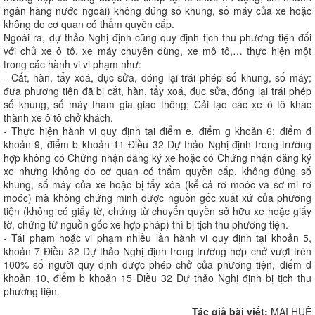
ngân hàng nước ngoài) không đúng số khung, số máy của xe hoặc
không do cơ quan có thẩm quyền cấp.
Ngoài ra, dự thảo Nghị định cũng quy định tịch thu phương tiện đối
với chủ xe ô tô, xe máy chuyên dùng, xe mô tô,… thực hiện một
trong các hành vi vi phạm như:
- Cắt, hàn, tẩy xoá, đục sửa, đóng lại trái phép số khung, số máy;
đưa phương tiện đã bị cắt, hàn, tẩy xoá, đục sửa, đóng lại trái phép
số khung, số máy tham gia giao thông; Cải tạo các xe ô tô khác
thành xe ô tô chở khách.
- Thực hiện hành vi quy định tại điểm e, điểm g khoản 6; điểm đ
khoản 9, điểm b khoản 11 Điều 32 Dự thảo Nghị định trong trường
hợp không có Chứng nhận đăng ký xe hoặc có Chứng nhận đăng ký
xe nhưng không do cơ quan có thẩm quyền cấp, không đúng số
khung, số máy của xe hoặc bị tẩy xóa (kể cả rơ moóc và sơ mi rơ
moóc) mà không chứng minh được nguồn gốc xuất xứ của phương
tiện (không có giấy tờ, chứng từ chuyển quyền sở hữu xe hoặc giấy
tờ, chứng từ nguồn gốc xe hợp pháp) thì bị tịch thu phương tiện.
- Tái phạm hoặc vi phạm nhiều lần hành vi quy định tại khoản 5,
khoản 7 Điều 32 Dự thảo Nghị định trong trường hợp chở vượt trên
100% số người quy định được phép chở của phương tiện, điểm đ
khoản 10, điểm b khoản 15 Điều 32 Dự thảo Nghị định bị tịch thu
phương tiện.
Tác giả bài viết:
MAI HUỆ