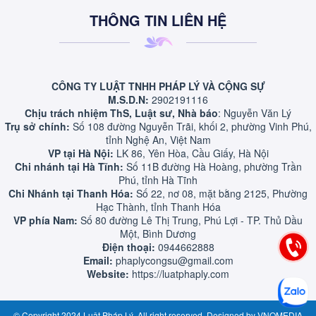
THÔNG TIN LIÊN HỆ
CÔNG TY LUẬT TNHH PHÁP LÝ VÀ CỘNG SỰ
M.S.D.N:
2902191116
Chịu trách nhiệm ThS, Luật sư, Nhà báo
: Nguyễn Văn Lý
Trụ sở chính:
Số 108 đường Nguyễn Trãi, khối 2, phường Vinh Phú,
tỉnh Nghệ An, Việt Nam
VP tại Hà Nội:
LK 86, Yên Hòa, Cầu Giấy, Hà Nội
Chi nhánh tại Hà Tĩnh:
Số 11B đường Hà Hoàng, phường Trần
Phú, tỉnh Hà Tĩnh
Chi Nhánh tại Thanh Hóa:
Số 22, nơ 08, mặt bằng 2125, Phường
Hạc Thành, tỉnh Thanh Hóa
VP phía Nam:
Số 80 đường Lê Thị Trung, Phú Lợi - TP. Thủ Dầu
Một, Bình Dương
Điện thoại:
0944662888
Email:
phaplycongsu@gmail.com
Website:
https://luatphaply.com
© Copyright 2024 Luật Pháp Lý. All right reserved. Designed by
VNOMEDIA