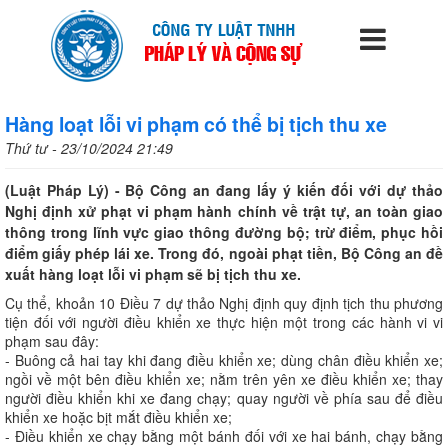
Hàng loạt lỗi vi phạm có thể bị tịch thu xe
Thứ tư - 23/10/2024 21:49
(Luật Pháp Lý) - Bộ Công an đang lấy ý kiến đối với dự thảo
Nghị định xử phạt vi phạm hành chính về trật tự, an toàn giao
thông trong lĩnh vực giao thông đường bộ; trừ điểm, phục hồi
điểm giấy phép lái xe. Trong đó, ngoài phạt tiền, Bộ Công an đề
xuất hàng loạt lỗi vi phạm sẽ bị tịch thu xe.
Cụ thể, khoản 10 Điều 7 dự thảo Nghị định quy định tịch thu phương
tiện đối với người điều khiển xe thực hiện một trong các hành vi vi
phạm sau đây:
- Buông cả hai tay khi đang điều khiển xe; dùng chân điều khiển xe;
ngồi về một bên điều khiển xe; nằm trên yên xe điều khiển xe; thay
người điều khiển khi xe đang chạy; quay người về phía sau để điều
khiển xe hoặc bịt mắt điều khiển xe;
- Điều khiển xe chạy bằng một bánh đối với xe hai bánh, chạy bằng