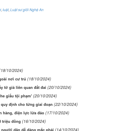
ự
,
luật
,
Luật sư giỏi Nghệ An
(18/10/2024)
(18/10/2024)
oài nơi cư trú
(20/10/2024)
ấy tờ giả liên quan đất đai
(20/10/2024)
Che giấu tội phạm'
(22/10/2024)
 quy định cho từng giai đoạn
(17/10/2024)
n hàng, điện lực lừa đảo
(16/10/2024)
0 triệu đồng
(14/10/2024)
à người dân dễ dàng mắc phải