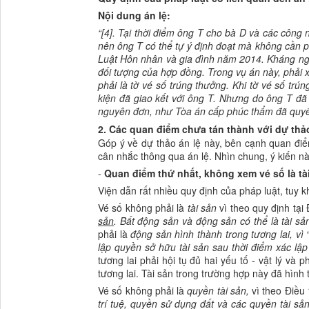
Nội dung án lệ:
“[4]. Tại thời điểm ông T cho bà D và các công n
nên ông T có thể tự ý định đoạt mà không cần p
Luật Hôn nhân và gia đình năm 2014. Kháng nghị
đối tượng của hợp đồng. Trong vụ án này, phải 
phải là tờ vé số trúng thưởng. Khi tờ vé số tr
kiện đã giao kết với ông T. Nhưng do ông T đã c
nguyên đơn, như Tòa án cấp phúc thẩm đã quyết
2. Các quan điểm chưa tán thành với dự thả
Góp ý về dự thảo án lệ này, bên cạnh quan điể
cân nhắc thông qua án lệ. Nhìn chung, ý kiến nà
-
Quan điểm thứ nhất, không xem vé số là tà
Viện dẫn rất nhiều quy định của pháp luật, tuy
Vé số không phải là
tài sản
vì theo quy định tạ
sản
. Bất động sản và động sản có thể là tài sản
phải là
động sản hình thành trong tương lai
,
vì
lập quyền sở hữu tài sản sau thời điểm xác lập
tương lai phải hội tụ đủ hai yếu tố - vật lý và 
tương lai. Tài sản trong trường hợp này đã hình
Vé số không phải là
quyền tài sản,
vì theo Điề
trí tuệ, quyền sử dụng đất và các quyền tài sả