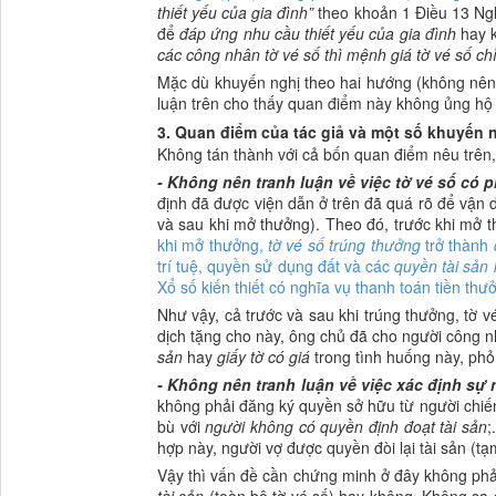
thiết yếu của gia đình”
theo khoản 1 Điều 13 Ng
để
đáp ứng nhu cầu thiết yếu của gia đình
hay k
các công nhân tờ vé số thì mệnh giá tờ vé số chỉ
Mặc dù khuyến nghị theo hai hướng (không nên 
luận trên cho thấy quan điểm này không ủng hộ p
3. Quan điểm của tác giả và một số khuyến 
Không tán thành với cả bốn quan điểm nêu trên, 
- Không nên tranh luận về việc tờ vé số có p
định đã được viện dẫn ở trên đã quá rõ để vận 
và sau khi mở thưởng). Theo đó, trước khi mở th
khi mở thưởng,
tờ vé số trúng thưởng
trở thành
trí tuệ, quyền sử dụng đất và các
quyền tài sản
Xổ số kiến thiết có nghĩa vụ thanh toán tiền thư
Như vậy, cả trước và sau khi trúng thưởng, tờ vé
dịch tặng cho này, ông chủ đã cho người công nh
sản
hay
giấy tờ có giá
trong tình huống này, phỏ
- Không nên tranh luận về việc xác định sự
không phải đăng ký quyền sở hữu từ người chiế
bù với
người không có quyền định đoạt tài sản
;
hợp này, người vợ được quyền đòi lại tài sản (tạm
Vậy thì vấn đề cần chứng minh ở đây không phả