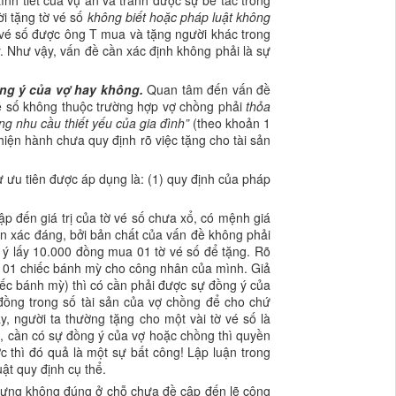
nh tiết của vụ án và tránh được sự bế tắc trong
ời tặng tờ vé số
không biết hoặc pháp luật không
ờ vé số được ông T mua và tặng người khác trong
y. Như vậy, vấn đề cần xác định không phải là sự
ồng ý của vợ hay không.
Quan tâm đến vấn đề
 vé số không thuộc trường hợp vợ chồng phải
thỏa
ng nhu cầu thiết yếu của gia đình”
(theo khoản 1
iện hành chưa quy định rõ việc tặng cho tài sản
ự ưu tiên được áp dụng là: (1) quy định của pháp
ập đến giá trị của tờ vé số chưa xổ, có mệnh giá
n xác đáng, bởi bản chất của vấn đề không phải
ự ý lấy 10.000 đồng mua 01 tờ vé số để tặng. Rõ
ua 01 chiếc bánh mỳ cho công nhân của mình. Giả
iếc bánh mỳ) thì có cần phải được sự đồng ý của
 đồng trong số tài sản của vợ chồng để cho chứ
y, người ta thường tặng cho một vài tờ vé số là
ng, cần có sự đồng ý của vợ hoặc chồng thì quyền
 thì đó quả là một sự bất công! Lập luận trong
ật quy định cụ thể.
ưng không đúng ở chỗ chưa đề cập đến lẽ công