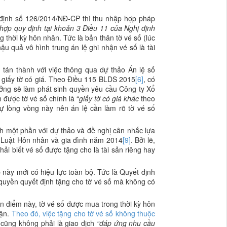
ị định số 126/2014/NĐ-CP thì thu nhập hợp pháp
g hợp quy định tại khoản 3 Điều 11 của Nghị định
g thời kỳ hôn nhân. Tức là bản thân tờ vé số (lúc
ậu quả vô hình trung án lệ ghi nhận vé số là tài
tán thành với việc thông qua dự thảo Án lệ số
ay giấy tờ có giá. Theo Điều 115 BLDS 2015
[6]
, có
hưởng sẽ làm phát sinh quyền yêu cầu Công ty Xổ
h được tờ vé số chính là “
giấy tờ có giá
khác
theo
sự lòng vòng này nên án lệ cần làm rõ tờ vé số
h một phần với dự thảo và đề nghị cân nhắc lựa
32 Luật Hôn nhân và gia đình năm 2014
[9]
. Bởi lẽ,
ải biết vé số được tặng cho là tài sản riêng hay
 này mới có hiệu lực toàn bộ.
Tức là Quyết định
uyền quyết định tặng cho tờ vé số mà không có
n điểm này, tờ vé số được mua trong thời kỳ hôn
uận.
Theo đó, việc tặng cho tờ vé số không thuộc
 cũng không phải là giao dịch
“đáp ứng nhu cầu