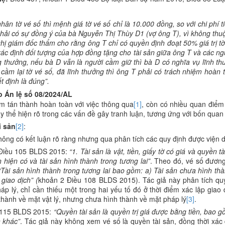
hân tờ vé số thì mệnh giá tờ vé số chỉ là 10.000 đồng, so với chi phí 
hải có sự đồng ý của bà Nguyễn Thị Thùy D1 (vợ ông T), vì không thuộ
 giám đốc thẩm cho rằng ông T chỉ có quyền định đoạt 50% giá trị tờ
xác định đối tượng của hợp đồng tặng cho tài sản giữa ông T và các 
úng thưởng, nếu bà D vẫn là người cầm giữ thì bà D có nghĩa vụ lĩnh 
ầm lại tờ vé số, đã lĩnh thưởng thì ông T phải có trách nhiệm hoàn t
 định là đúng”.
o Án lệ số 08/2024/AL
m tán thành hoàn toàn với việc thông qua
[1]
, còn có nhiều quan điểm
y thể hiện rõ trong các vấn đề gây tranh luận, tương ứng với bốn quan
i sản
[2]
:
 không có kết luận rõ ràng nhưng qua phân tích các quy định được viện
i Điều 105 BLDS 2015:
“1. Tài sản là vật, tiền, giấy tờ có giá và quyền 
 hiện có và tài sản hình thành trong tương lai”
. Theo đó, vé số đươn
 “Tài sản hình thành trong tương lai bao gồm: a) Tài sản chưa hình th
 giao dịch”
(
khoản 2 Điều 108 BLDS 2015). Tác giả này phân tích quy 
pháp lý, chỉ cần thiếu một trong hai yếu tố đó ở thời điểm xác lập giao 
 thành về mặt vật lý, nhưng chưa hình thành về mặt pháp lý
[3]
.
u 115 BLDS 2015:
“Quyền tài sản là quyền trị giá được bằng tiền, bao 
n khác”
. Tác giả này không xem vé số là quyền tài sản, đồng thời xác