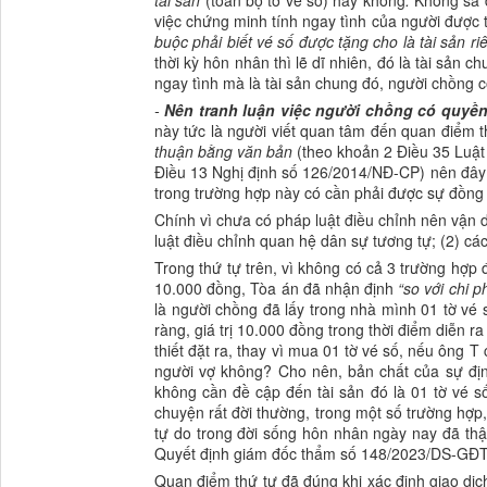
tài sản
(toàn bộ tờ vé số) hay không
.
Không sa đ
việc chứng minh tính ngay tình của người được 
buộc phải biết vé số được tặng cho là tài sản r
thời kỳ hôn nhân thì lẽ dĩ nhiên, đó là tài sản
ngay tình mà là tài sản chung đó, người chồng
-
Nên tranh luận việc
người chồng có quyền 
này tức là người viết quan tâm đến quan điểm t
thuận bằng văn bản
(theo khoản 2 Điều 35 Luật
Điều 13 Nghị định số 126/2014/NĐ-CP) nên đây l
trong trường hợp này có cần phải được sự đồng
Chính vì chưa có pháp luật điều chỉnh nên vận
luật điều chỉnh quan hệ dân sự tương tự; (2) các
Trong thứ tự trên, vì không có cả 3 trường hợp 
10.000 đồng, Tòa án đã nhận định
“so với chi p
là người chồng đã lấy trong nhà mình 01 tờ vé 
ràng, giá trị 10.000 đồng trong thời điểm diễn
thiết đặt ra, thay vì mua 01 tờ vé số, nếu ông
người vợ không? Cho nên, bản chất của sự định
không cần đề cập đến tài sản đó là 01 tờ vé số
chuyện rất đời thường, trong một số trường hợp,
tự do trong đời sống hôn nhân ngày nay đã thậ
Quyết định giám đốc thẩm số 148/2023/DS-GĐT rõ
Quan điểm thứ tư đã đúng khi xác định giao dịc