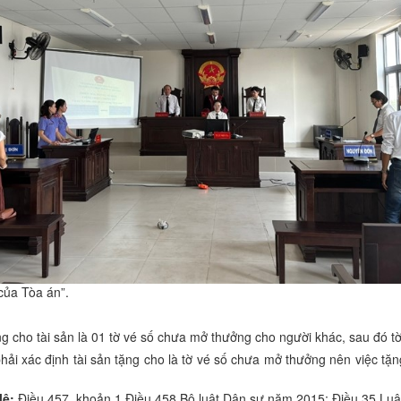
của Tòa án”.
 cho tài sản là 01 tờ vé số chưa mở thưởng cho người khác, sau đó tờ
hải xác định tài sản tặng cho là tờ vé số chưa mở thưởng nên việc tặ
lệ:
Điều 457, khoản 1 Điều 458 Bộ luật Dân sự năm 2015; Điều 35 Luậ