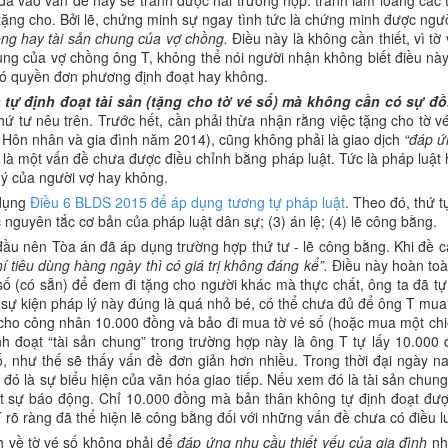
à vào vấn đề này sẽ tránh được hai trường hợp: tránh làm loãng các tì
tặng cho. Bởi lẽ, chứng minh sự ngay tình tức là chứng minh được ngư
iêng hay tài sản chung của vợ chồng.
Điều này là không cần thiết, vì t
 chung của vợ chồng ông T, không thể nói người nhận không biết điều nà
 có quyền đơn phương định đoạt hay không.
tự định đoạt tài sản (tặng cho tờ vé số) mà không cần có sự đ
hứ tư nêu trên. Trước hết, cần phải thừa nhận rằng việc tặng cho tờ
 Hôn nhân và gia đình năm 2014), cũng không phải là giao dịch
“đáp ứ
à một vấn đề chưa được điều chỉnh bằng pháp luật. Tức là pháp luật h
 ý của người vợ hay không.
 dụng
Điều 6 BLDS 2015 để áp dụng tương tự pháp luật
. Theo đó, thứ t
 nguyên tắc cơ bản của pháp luật dân sự; (3) án lệ; (4) lẽ công bằng.
đầu nên Tòa án đã áp dụng trường hợp thứ tư - lẽ công bằng. Khi đề c
hí tiêu dùng hàng ngày thì có giá trị không đáng kể”.
Điều này hoàn toà
số (có sẵn) để đem đi tặng cho người khác mà thực chất, ông ta đã t
 ra sự kiện pháp lý này đúng là quá nhỏ bé, có thể chưa đủ để ông T m
 T cho công nhân 10.000 đồng và bảo đi mua tờ vé số (hoặc mua một ch
 đoạt “tài sản chung” trong trường hợp này là ông T tự lấy 10.000
, như thế sẽ thấy vấn đề đơn giản hơn nhiều. Trong thời đại ngày na
 đó là sự biểu hiện của văn hóa giao tiếp. Nếu xem đó là tài sản chu
t sự báo động. Chỉ 10.000 đồng mà bản thân không tự định đoạt được
 ràng đã thể hiện lẽ công bằng đối với những vấn đề chưa có điều lu
h về tờ vé số không phải để
đáp ứng nhu cầu thiết yếu của gia đình
nh