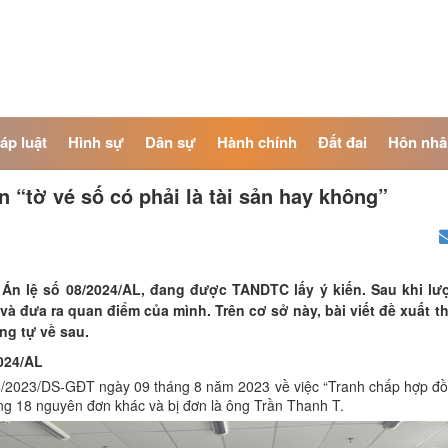
áp luật
Hình sự
Dân sự
Hành chính
Đất đai
Hôn nhâ
n “tờ vé số có phải là tài sản hay không”
ảo Án lệ số 08/2024/AL, đang được TANDTC lấy ý kiến. Sau khi 
 và đưa ra quan điểm của mình. Trên cơ sở này, bài viết đề xuất
ng tự về sau.
2024/AL
/2023/DS-GĐT ngày 09 tháng 8 năm 2023 về việc “Tranh chấp hợp đồng
ng 18 nguyên đơn khác và bị đơn là ông Trần Thanh T.