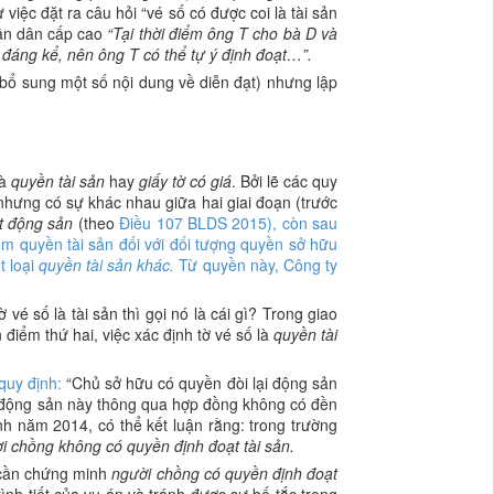
việc đặt ra câu hỏi “vé số có được coi là tài sản
hân dân cấp cao
“Tại thời điểm ông T cho bà D và
g đáng kể, nên ông T có thể tự ý định đoạt…”.
bổ sung một số nội dung về diễn đạt) nhưng lập
là
quyền tài sản
hay
giấy tờ có giá
. Bởi lẽ các quy
nhưng có sự khác nhau giữa hai giai đoạn (trước
ột động sản
(theo
Điều 107 BLDS 2015), còn sau
gồm quyền tài sản đối với đối tượng quyền sở hữu
t loại
quyền tài sản khác.
Từ quyền này, Công ty
vé số là tài sản thì gọi nó là cái gì? Trong giao
điểm thứ hai, việc xác định tờ vé số là
quyền tài
quy định:
“Chủ sở hữu có quyền đòi lại động sản
c động sản này thông qua hợp đồng không có đền
h năm 2014, có thể kết luận rằng: trong trường
i chồng không có quyền định đoạt tài sản.
cần chứng minh
người chồng có quyền định đoạt