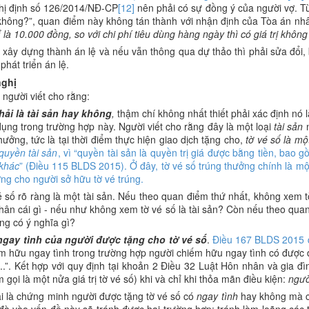
hị định số 126/2014/NĐ-CP
[12]
nên phải có sự đồng ý của người vợ. Từ 
hông?”, quan điểm này không tán thành với nhận định của Tòa án n
 là 10.000 đồng, so với chi phí tiêu dùng hàng ngày thì có giá trị khôn
xây dựng thành án lệ và nếu vẫn thông qua dự thảo thì phải sửa đổi, 
hát triển án lệ.
nghị
người viết cho rằng:
hải là tài sản hay không
,
thậm chí không nhất thiết phải xác định nó 
dụng trong trường hợp này. Người viết cho rằng đây là một loại
tài sản
ưởng, tức là tại thời điểm thực hiện giao dịch tặng cho,
tờ vé số là m
quyền tài sản
,
vì “quyền tài sản là quyền trị giá được bằng tiền, bao 
 khác
” (Điều 115 BLDS 2015). Ở đây, tờ vé số trúng thưởng chính là mộ
ởng cho người sở hữu tờ vé trúng.
 số rõ ràng là một tài sản. Nếu theo quan điểm thứ nhất, không xem tờ 
ân cái gì - nếu như không xem tờ vé số là tài sản? Còn nếu theo quan 
ng có ý nghĩa gì?
 ngay tình của người được tặng cho tờ vé số
.
Điều 167 BLDS 2015 
m hữu ngay tình trong trường hợp người chiếm hữu ngay tình có đượ
...”. Kết hợp với quy định tại khoản 2
Điều 32 Luật Hôn nhân và gia đìn
 gọi là một nửa giá trị tờ vé số) khi và chỉ khi thỏa mãn điều kiện:
ngườ
i là chứng minh người được tặng tờ vé số có
ngay tình
hay không mà 