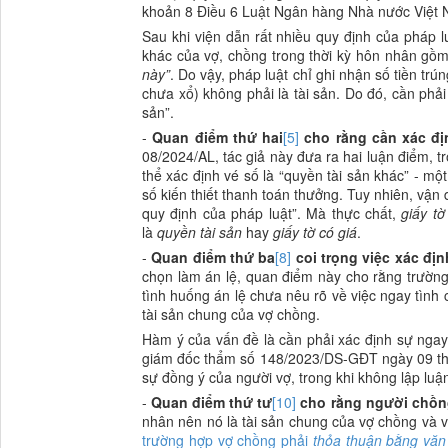
khoản 8 Điều 6 Luật Ngân hàng Nhà nước Việt
Sau khi viện dẫn rất nhiều quy định của pháp 
khác của vợ, chồng trong thời kỳ hôn nhân gồ
này”
. Do vậy, pháp luật chỉ ghi nhận số tiền tr
chưa xổ) không phải là tài sản. Do đó, cần phải
sản”.
-
Quan điểm thứ hai
[5]
cho rằng cần xác đị
08/2024/AL, tác giả này đưa ra hai luận điểm, t
thể xác định vé số là “quyền tài sản khác” - m
số kiến thiết thanh toán thưởng. Tuy nhiên, vậ
quy định của pháp luật”. Mà thực chất,
giấy tờ
là
quyền tài sản
hay
giấy tờ có giá
.
-
Quan điểm thứ ba
[8]
coi trọng việc xác đị
chọn làm án lệ, quan điểm này cho rằng trường
tình huống án lệ chưa nêu rõ về việc ngay tình 
tài sản chung của vợ chồng.
Hàm ý của vấn đề là cần phải xác định sự ngay 
giám đốc thẩm số 148/2023/DS-GĐT ngày 09 thá
sự đồng ý của người vợ, trong khi không lập luậ
-
Quan điểm thứ tư
[10]
cho rằng người chồng
nhân nên nó là tài sản chung của vợ chồng và v
trường hợp vợ chồng phải
thỏa thuận bằng văn