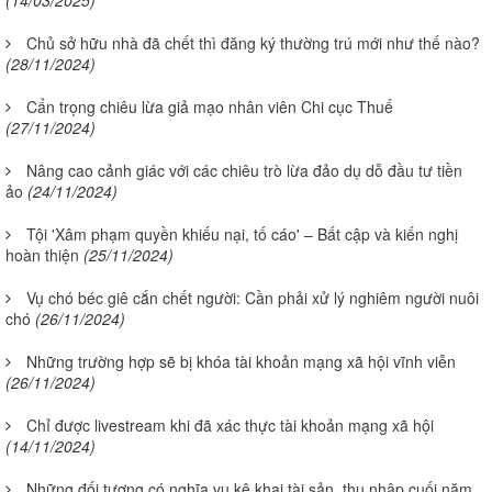
(14/03/2025)
Chủ sở hữu nhà đã chết thì đăng ký thường trú mới như thế nào?
(28/11/2024)
Cẩn trọng chiêu lừa giả mạo nhân viên Chi cục Thuế
(27/11/2024)
Nâng cao cảnh giác với các chiêu trò lừa đảo dụ dỗ đầu tư tiền
ảo
(24/11/2024)
Tội 'Xâm phạm quyền khiếu nại, tố cáo' – Bất cập và kiến nghị
hoàn thiện
(25/11/2024)
Vụ chó béc giê cắn chết người: Cần phải xử lý nghiêm người nuôi
chó
(26/11/2024)
Những trường hợp sẽ bị khóa tài khoản mạng xã hội vĩnh viễn
(26/11/2024)
Chỉ được livestream khi đã xác thực tài khoản mạng xã hội
(14/11/2024)
Những đối tượng có nghĩa vụ kê khai tài sản, thu nhập cuối năm