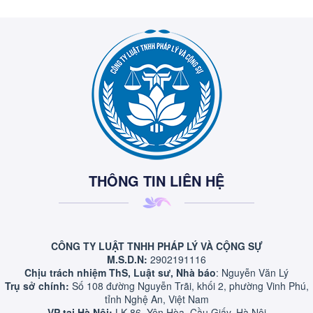
THÔNG TIN LIÊN HỆ
CÔNG TY LUẬT TNHH PHÁP LÝ VÀ CỘNG SỰ
M.S.D.N:
2902191116
Chịu trách nhiệm ThS, Luật sư, Nhà báo
: Nguyễn Văn Lý
Trụ sở chính:
Số 108 đường Nguyễn Trãi, khối 2, phường Vinh Phú,
tỉnh Nghệ An, Việt Nam
VP tại Hà Nội:
LK 86, Yên Hòa, Cầu Giấy, Hà Nội