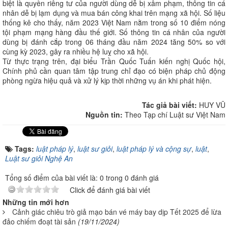
biệt là quyền riêng tư của người dùng dễ bị xâm phạm, thông tin cá
nhân dễ bị lạm dụng và mua bán công khai trên mạng xã hội. Số liệu
thống kê cho thấy, năm 2023 Việt Nam nằm trong số 10 điểm nóng
tội phạm mạng hàng đầu thế giới. Số thông tin cá nhân của người
dùng bị đánh cắp trong 06 tháng đầu năm 2024 tăng 50% so với
cùng kỳ 2023, gây ra nhiều hệ luỵ cho xã hội.
Từ thực trạng trên, đại biểu Trần Quốc Tuấn kiến nghị Quốc hội,
Chính phủ cần quan tâm tập trung chỉ đạo có biện pháp chủ động
phòng ngừa hiệu quả và xử lý kịp thời những vụ án khi phát hiện.
Tác giả bài viết:
HUY VŨ
Nguồn tin:
Theo Tạp chí Luật sư Việt Nam
Tags:
luật pháp lý
,
luật sư giỏi
,
luật pháp lý và cộng sự
,
luật
,
Luật sư giỏi Nghệ An
Tổng số điểm của bài viết là: 0 trong 0 đánh giá
Click để đánh giá bài viết
Những tin mới hơn
Cảnh giác chiêu trò giả mạo bán vé máy bay dịp Tết 2025 để lừa
đảo chiếm đoạt tài sản
(19/11/2024)