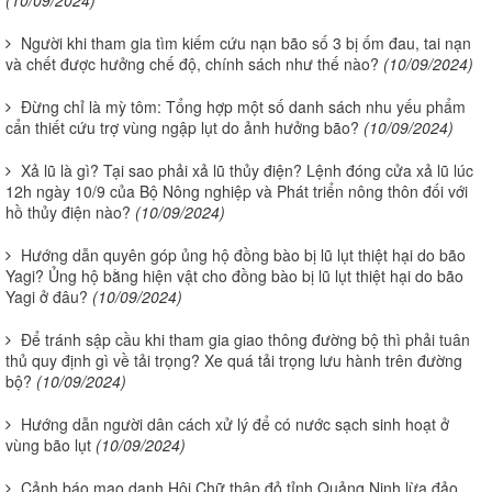
(10/09/2024)
Người khi tham gia tìm kiếm cứu nạn bão số 3 bị ốm đau, tai nạn
và chết được hưởng chế độ, chính sách như thế nào?
(10/09/2024)
Đừng chỉ là mỳ tôm: Tổng hợp một số danh sách nhu yếu phẩm
cẩn thiết cứu trợ vùng ngập lụt do ảnh hưởng bão?
(10/09/2024)
Xả lũ là gì? Tại sao phải xả lũ thủy điện? Lệnh đóng cửa xả lũ lúc
12h ngày 10/9 của Bộ Nông nghiệp và Phát triển nông thôn đối với
hồ thủy điện nào?
(10/09/2024)
Hướng dẫn quyên góp ủng hộ đồng bào bị lũ lụt thiệt hại do bão
Yagi? Ủng hộ bằng hiện vật cho đồng bào bị lũ lụt thiệt hại do bão
Yagi ở đâu?
(10/09/2024)
Để tránh sập cầu khi tham gia giao thông đường bộ thì phải tuân
thủ quy định gì về tải trọng? Xe quá tải trọng lưu hành trên đường
bộ?
(10/09/2024)
Hướng dẫn người dân cách xử lý để có nước sạch sinh hoạt ở
vùng bão lụt
(10/09/2024)
Cảnh báo mạo danh Hội Chữ thập đỏ tỉnh Quảng Ninh lừa đảo