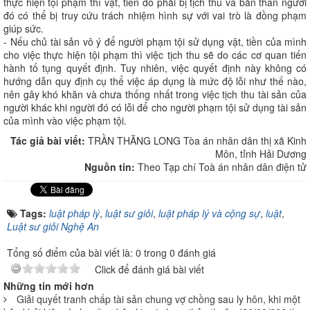
thực hiện tội phạm thì vật, tiền đó phải bị tịch thu và bản thân người
đó có thể bị truy cứu trách nhiệm hình sự với vai trò là đồng phạm
giúp sức.
- Nếu chủ tài sản vô ý để người phạm tội sử dụng vật, tiền của mình
cho việc thực hiện tội phạm thì việc tịch thu sẽ do các cơ quan tiến
hành tố tụng quyết định. Tuy nhiên, việc quyết định này không có
hướng dẫn quy định cụ thể việc áp dụng là mức độ lỗi như thế nào,
nên gây khó khăn và chưa thống nhất trong việc tịch thu tài sản của
người khác khi người đó có lỗi để cho người phạm tội sử dụng tài sản
của mình vào việc phạm tội.
Tác giả bài viết:
TRẦN THĂNG LONG Tòa án nhân dân thị xã Kinh
Môn, tỉnh Hải Dương
Nguồn tin:
Theo Tạp chí Toà án nhân dân điện tử
Tags:
luật pháp lý
,
luật sư giỏi
,
luật pháp lý và cộng sự
,
luật
,
Luật sư giỏi Nghệ An
Tổng số điểm của bài viết là: 0 trong 0 đánh giá
Click để đánh giá bài viết
Những tin mới hơn
Giải quyết tranh chấp tài sản chung vợ chồng sau ly hôn, khi một