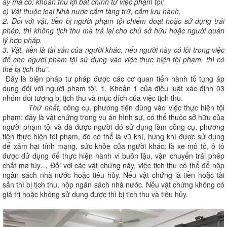
ấy mà có; khoản thu lợi bất chính từ việc phạm tội;
c) Vật thuộc loại Nhà nước cấm tàng trữ, cấm lưu hành.
2. Đối với vật, tiền bị người phạm tội chiếm đoạt hoặc sử dụng trái
phép, thì không tịch thu mà trả lại cho chủ sở hữu hoặc người quản
lý hợp pháp.
3. Vật, tiền là tài sản của người khác, nếu người này có lỗi trong việc
để cho người phạm tội sử dụng vào việc thực hiện tội phạm, thì có
thể bị tịch thu”.
Đây là biện pháp tư pháp được các cơ quan tiến hành tố tụng áp
dụng đối với người phạm tội. 1. Khoản 1 của điều luật xác định 03
nhóm đối tượng bị tịch thu và mục đích của việc tịch thu.
Thứ nhất,
công cụ, phương tiện dùng vào việc thực hiện tội
phạm: đây là vật chứng trong vụ án hình sự, có thể thuộc sở hữu của
người phạm tội và đã được người đó sử dụng làm công cụ, phương
tiện thực hiện tội phạm, đó có thể là vũ khí, hung khí được sử dụng
để xâm hại tính mạng, sức khỏe của người khác; là xe mô tô, ô tô
được dử dụng để thực hiện hành vi buôn lậu, vận chuyển trái phép
chất ma túy… Đối với các vật chứng này, việc tịch thu có thể để nộp
ngân sách nhà nước hoặc tiêu hủy. Nếu vật chứng là tiền hoặc tài
sản thì bị tịch thu, nộp ngân sách nhà nước. Nếu vật chứng không có
giá trị hoặc không sử dụng được thì bị tịch thu và tiêu hủy.