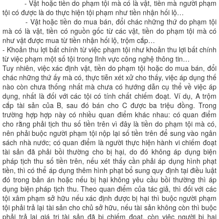
- Vật hoặc tiền do phạm tội mà có là vật, tiền mà người phạm
tội có được là do thực hiện tội phạm như tiền nhận hối lộ…
- Vật hoặc tiền do mua bán, đổi chác những thứ do phạm tội
mà có là vật, tiền có nguồn gốc từ các vật, tiền do phạm tội mà có
như vật được mua từ tiền nhận hối lộ, trộm cắp…
- Khoản thu lợi bất chính từ việc phạm tội như khoản thu lợi bất chính
từ việc phạm một số tội trong lĩnh vực công nghệ thông tin…
Tuy nhiên, việc xác định vật, tiền do phạm tội hoặc do mua bán, đổi
chác những thứ ấy mà có, thực tiễn xét xử cho thấy, việc áp dụng thế
nào còn chưa thống nhất mà chưa có hướng dẫn cụ thể về việc áp
dụng, nhất là đối với các tội có tính chất chiếm đoạt. Ví dụ, A trộm
cắp tài sản của B, sau đó bán cho C được ba triệu đồng. Trong
trường hợp hợp này có nhiều quan điểm khác nhau: có quan điểm
cho rằng phải tịch thu số tiền trên vì đây là tiền do phạm tội mà có,
nên phải buộc người phạm tội nộp lại số tiền trên để sung vào ngân
sách nhà nước; có quan điểm là người thực hiện hành vi chiếm đoạt
tài sản đã phải bồi thường cho bị hại, do đó không áp dụng biện
pháp tịch thu số tiền trên, nếu xét thấy cần phải áp dụng hình phạt
tiền, thì có thể áp dụng thêm hình phạt bổ sung quy định tại điều luật
đó trong bản án hoặc nếu bị hại không yêu cầu bồi thường thì áp
dụng biện pháp tịch thu. Theo quan điểm của tác giả, thì đối với các
tội xâm phạm sở hữu nếu xác định được bị hại thì buộc người phạm
tội phải trả lại tài sản cho chủ sở hữu, nếu tài sản không còn thì buộc
phải trả lại giá trị tài sản đã bị chiếm đoạt, còn việc người bị hại