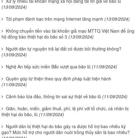
Xử lý nhiều tài khoản mạng xã hội đăng tải tin giả về bão lũ
(13/09/2024)
Tội phạm đánh bạc trên mạng Internet tăng mạnh
(13/09/2024)
Không chuyển tiền vào tài khoản giả mạo MTTQ Việt Nam để ủng
hộ đồng bào thiệt hại do bão số 3
(13/09/2024)
Người dân tự nguyện trả lại đất có được bồi thường không?
(13/09/2024)
Nghệ An tiếp sức miền Bắc vượt qua bão lũ
(11/09/2024)
Quyên góp từ thiện theo quy định pháp luật hiện hành
(11/09/2024)
Cảnh báo lừa đảo, thông tin sai sự thật về bão lũ
(11/09/2024)
Giãn, hoãn, miễn, giảm thuế, phí, lệ phí với tổ chức, cá nhân bị
thiệt hại do bão, lũ
(11/09/2024)
Người dân bị thiệt hại do bão gây ra được hỗ trợ bao nhiêu ký
gạo? Mức hỗ trợ cho người dân nuôi trồng thủy sản là bao nhiêu?