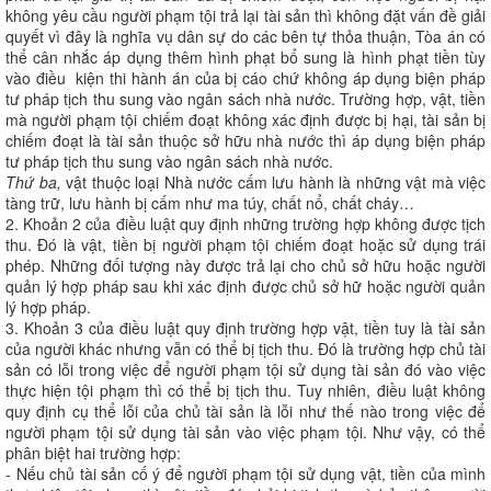
không yêu cầu người phạm tội trả lại tài sản thì không đặt vấn đề giải
quyết vì đây là nghĩa vụ dân sự do các bên tự thỏa thuận, Tòa án có
thể cân nhắc áp dụng thêm hình phạt bổ sung là hình phạt tiền tùy
vào điều kiện thi hành án của bị cáo chứ không áp dụng biện pháp
tư pháp tịch thu sung vào ngân sách nhà nước. Trường hợp, vật, tiền
mà người phạm tội chiếm đoạt không xác định được bị hại, tài sản bị
chiếm đoạt là tài sản thuộc sở hữu nhà nước thì áp dụng biện pháp
tư pháp tịch thu sung vào ngân sách nhà nước.
Thứ ba,
vật thuộc loại Nhà nước cấm lưu hành là những vật mà việc
tàng trữ, lưu hành bị cấm như ma túy, chất nổ, chất cháy…
2. Khoản 2 của điều luật quy định những trường hợp không được tịch
thu. Đó là vật, tiền bị người phạm tội chiếm đoạt hoặc sử dụng trái
phép. Những đối tượng này được trả lại cho chủ sở hữu hoặc người
quản lý hợp pháp sau khi xác định được chủ sở hữ hoặc người quản
lý hợp pháp.
3. Khoản 3 của điều luật quy định trường hợp vật, tiền tuy là tài sản
của người khác nhưng vẫn có thể bị tịch thu. Đó là trường hợp chủ tài
sản có lỗi trong việc để người phạm tội sử dụng tài sản đó vào việc
thực hiện tội phạm thì có thể bị tịch thu. Tuy nhiên, điều luật không
quy định cụ thể lỗi của chủ tài sản là lỗi như thế nào trong việc để
người phạm tội sử dụng tài sản vào việc phạm tội. Như vậy, có thể
phân biệt hai trường hợp:
- Nếu chủ tài sản cố ý để người phạm tội sử dụng vật, tiền của mình