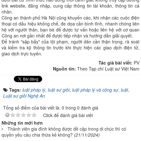
link website, đăng nhập, cung cấp thông tin tài khoản, thông tin cá
nhân.
Công an thành phố Hà Nội cũng khuyến cáo, khi nhận các cuộc điện
thoại có dấu hiệu khống chế, đe dọa cần bình tĩnh, nhanh chóng liên
hệ với người thân, bạn bè để được tư vấn hoặc liên hệ với cơ quan
Công an nơi gần nhất để được tiếp nhận và hướng dẫn giải quyết.
Để tránh "sập bẫy" của tội phạm, người dân cần thận trọng, rà soát
và kiểm tra kỹ thông tin trước khi thực hiện các giao dịch điện tử,
giao dịch trực tuyến.
Tác giả bài viết:
PV
Nguồn tin:
Theo Tạp chí Luật sư Việt Nam
Tags:
luật pháp lý
,
luật sư giỏi
,
luật pháp lý và cộng sự
,
luật
,
Luật sư giỏi Nghệ An
Tổng số điểm của bài viết là: 0 trong 0 đánh giá
Click để đánh giá bài viết
Những tin mới hơn
Thành viên gia đình không được đề cập trong di chúc thì có
quyền yêu cầu chia thừa kế không?
(21/11/2024)