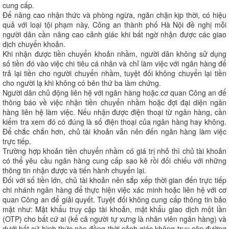
cung cấp.
Để nâng cao nhận thức và phòng ngừa, ngăn chặn kịp thời, có hiệu
quả với loại tội phạm này, Công an thành phố Hà Nội đề nghị mỗi
người dân cần nâng cao cảnh giác khi bất ngờ nhận được các giao
dịch chuyển khoản.
Khi nhận được tiền chuyển khoản nhầm, người dân không sử dụng
số tiền đó vào việc chi tiêu cá nhân và chỉ làm việc với ngân hàng để
trả lại tiền cho người chuyển nhầm, tuyệt đối không chuyển lại tiền
cho người lạ khi không có bên thứ ba làm chứng.
Người dân chủ động liên hệ với ngân hàng hoặc cơ quan Công an để
thông báo về việc nhận tiền chuyển nhầm hoặc đợi đại diện ngân
hàng liên hệ làm việc. Nếu nhận được điện thoại từ ngân hàng, cần
kiểm tra xem đó có đúng là số điện thoại của ngân hàng hay không.
Để chắc chắn hơn, chủ tài khoản vẫn nên đến ngân hàng làm việc
trực tiếp.
Trường hợp khoản tiền chuyển nhầm có giá trị nhỏ thì chủ tài khoản
có thể yêu cầu ngân hàng cung cấp sao kê rồi đối chiếu với những
thông tin nhận được và tiến hành chuyển lại.
Đối với số tiền lớn, chủ tài khoản nên sắp xếp thời gian đến trực tiếp
chi nhánh ngân hàng để thực hiện việc xác minh hoặc liên hệ với cơ
quan Công an để giải quyết. Tuyệt đối không cung cấp thông tin bảo
mật như: Mật khẩu truy cập tài khoản, mật khẩu giao dịch một lần
(OTP) cho bất cứ ai (kể cả người tự xưng là nhân viên ngân hàng) và
dưới bất cứ hình thức nào đồng thời cảnh giác không truy cập đường