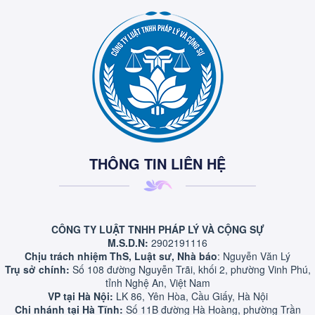
THÔNG TIN LIÊN HỆ
CÔNG TY LUẬT TNHH PHÁP LÝ VÀ CỘNG SỰ
M.S.D.N:
2902191116
Chịu trách nhiệm ThS, Luật sư, Nhà báo
: Nguyễn Văn Lý
Trụ sở chính:
Số 108 đường Nguyễn Trãi, khối 2, phường Vinh Phú,
tỉnh Nghệ An, Việt Nam
VP tại Hà Nội:
LK 86, Yên Hòa, Cầu Giấy, Hà Nội
Chi nhánh tại Hà Tĩnh:
Số 11B đường Hà Hoàng, phường Trần