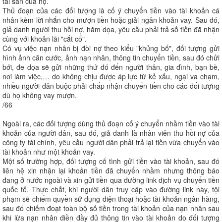
tài sản của họ.
Thủ đoạn của các đối tượng là cố ý chuyển tiền vào tài khoản cá
nhân kèm lời nhắn cho mượn tiền hoặc giải ngân khoản vay. Sau đó,
giả danh người thu hồi nợ, hăm dọa, yêu cầu phải trả số tiền đã nhận
cùng với khoản lãi "cắt cổ".
Có vụ việc nạn nhân bị đòi nợ theo kiểu "khủng bố", đối tượng gửi
hình ảnh căn cước, ảnh nạn nhân, thông tin chuyển tiền, sau đó chửi
bới, đe dọa sẽ gửi những thứ đó đến người thân, gia đình, bạn bè,
nơi làm việc,… do không chịu được áp lực từ kẻ xấu, ngại va chạm,
nhiều người dân buộc phải chấp nhận chuyển tiền cho các đối tượng
dù họ không vay mượn.
/66
Ngoài ra, các đối tượng dùng thủ đoạn cố ý chuyển nhầm tiền vào tài
khoản của người dân, sau đó, giả danh là nhân viên thu hồi nợ của
công ty tài chính, yêu cầu người dân phải trả lại tiền vừa chuyển vào
tài khoản như một khoản vay.
Một số trường hợp, đối tượng cố tình gửi tiền vào tài khoản, sau đó
liên hệ xin nhận lại khoản tiền đã chuyển nhầm nhưng thông báo
đang ở nước ngoài và xin gửi tiền qua đường link dịch vụ chuyển tiền
quốc tế. Thực chất, khi người dân truy cập vào đường link này, tội
phạm sẽ chiếm quyền sử dụng điện thoại hoặc tài khoản ngân hàng,
sau đó chiếm đoạt toàn bộ số tiền trong tài khoản của nạn nhân sau
khi lừa nạn nhân điền đầy đủ thông tin vào tài khoản do đối tượng