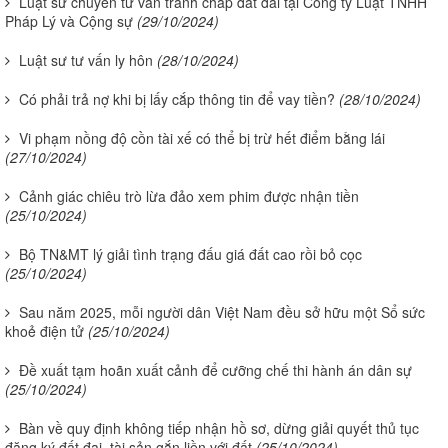
Luật sư chuyên tư vấn tranh chấp đất đai tại Công ty Luật TNHH
Pháp Lý và Cộng sự
(29/10/2024)
Luật sư tư vấn ly hôn
(28/10/2024)
Có phải trả nợ khi bị lấy cắp thông tin để vay tiền?
(28/10/2024)
Vi phạm nồng độ cồn tài xế có thể bị trừ hết điểm bằng lái
(27/10/2024)
Cảnh giác chiêu trò lừa đảo xem phim được nhận tiền
(25/10/2024)
Bộ TN&MT lý giải tình trạng đấu giá đất cao rồi bỏ cọc
(25/10/2024)
Sau năm 2025, mỗi người dân Việt Nam đều sở hữu một Sổ sức
khoẻ điện tử
(25/10/2024)
Đề xuất tạm hoãn xuất cảnh để cưỡng chế thi hành án dân sự
(25/10/2024)
Bàn về quy định không tiếp nhận hồ sơ, dừng giải quyết thủ tục
đăng ký đất đai, tài sản gắn liền với đất
(25/10/2024)