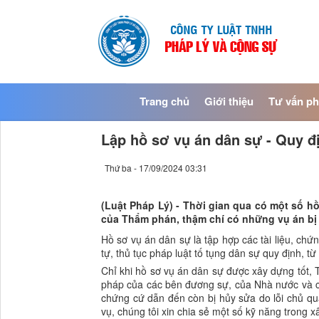
Trang chủ
Giới thiệu
Tư vấn ph
Lập hồ sơ vụ án dân sự - Quy đị
Thứ ba - 17/09/2024 03:31
(Luật Pháp Lý) - Thời gian qua có một số h
của Thẩm phán, thậm chí có những vụ án bị h
Hồ sơ vụ án dân sự là tập hợp các tài liệu, ch
tự, thủ tục pháp luật tố tụng dân sự quy định, t
Chỉ khi hồ sơ vụ án dân sự được xây dựng tốt,
pháp của các bên đương sự, của Nhà nước và các
chứng cứ dẫn đến còn bị hủy sửa do lỗi chủ qu
vụ, chúng tôi xin chia sẻ một số kỹ năng trong 