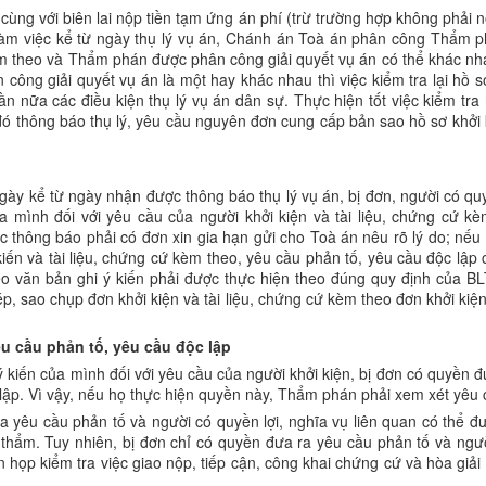
 cùng với biên lai nộp tiền tạm ứng án phí (trừ trường hợp không phải
 làm việc kể từ ngày thụ lý vụ án, Chánh án Toà án phân công Thẩm p
 kèm theo và Thẩm phán được phân công giải quyết vụ án có thể khác
 công giải quyết vụ án là một hay khác nhau thì việc kiểm tra lại hồ
 lần nữa các điều kiện thụ lý vụ án dân sự. Thực hiện tốt việc kiểm tra 
thông báo thụ lý, yêu cầu nguyên đơn cung cấp bản sao hồ sơ khởi ki
y kể từ ngày nhận được thông báo thụ lý vụ án, bị đơn, người có quyề
 mình đối với yêu cầu của người khởi kiện và tài liệu, chứng cứ k
 thông báo phải có đơn xin gia hạn gửi cho Toà án nêu rõ lý do; nếu v
ến và tài liệu, chứng cứ kèm theo, yêu cầu phản tố, yêu cầu độc lập
eo văn bản ghi ý kiến phải được thực hiện theo đúng quy định của BL
 sao chụp đơn khởi kiện và tài liệu, chứng cứ kèm theo đơn khởi kiện, 
u cầu phản tố, yêu cầu độc lập
 kiến của mình đối với yêu cầu của người khởi kiện, bị đơn có quyền 
 lập. Vì vậy, nếu họ thực hiện quyền này, Thẩm phán phải xem xét yêu 
ra yêu cầu phản tố và người có quyền lợi, nghĩa vụ liên quan có thể 
 thẩm. Tuy nhiên, bị đơn chỉ có quyền đưa ra yêu cầu phản tố và ngườ
n họp kiểm tra việc giao nộp, tiếp cận, công khai chứng cứ và hòa gi