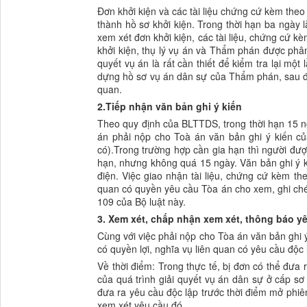
Đơn khởi kiện và các tài liệu chứng cứ kèm theo
thành hồ sơ khởi kiện. Trong thời hạn ba ngày
xem xét đơn khởi kiện, các tài liệu, chứng cứ
khởi kiện, thụ lý vụ án và Thẩm phán được phân
quyết vụ án là rất cần thiết để kiểm tra lại một
dựng hồ sơ vụ án dân sự của Thẩm phán, sau đó 
quan.
2.Tiếp nhận văn bản ghi ý kiến
Theo quy định của BLTTDS, trong thời hạn 15 ngà
án phải nộp cho Toà án văn bản ghi ý kiến của
có).Trong trường hợp cần gia hạn thì người được
hạn, nhưng không quá 15 ngày. Văn bản ghi ý ki
điện. Việc giao nhận tài liệu, chứng cứ kèm th
quan có quyền yêu cầu Tòa án cho xem, ghi chép,
109 của Bộ luật này.
3. Xem xét, chấp nhận xem xét, thông báo yê
Cùng với việc phải nộp cho Tòa án văn bản ghi ý
có quyền lợi, nghĩa vụ liên quan có yêu cầu độc
Về thời điểm: Trong thực tế, bị đơn có thể đưa 
của quá trình giải quyết vụ án dân sự ở cấp sơ
đưa ra yêu cầu độc lập trước thời điểm mở phiê
xem xét yêu cầu đó.