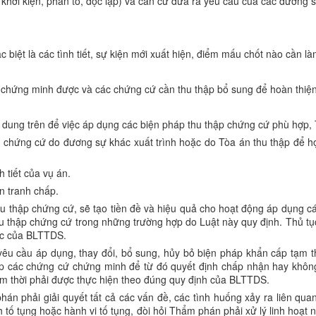
 khởi kiện, phản tố, độc lập) và căn cứ đưa ra yêu cầu của các đương
biệt là các tình tiết, sự kiện mới xuất hiện, điểm mấu chốt nào cần là
chứng minh được và các chứng cứ cần thu thập bổ sung để hoàn thiện
i dung trên để việc áp dụng các biện pháp thu thập chứng cứ phù hợp,
 chứng cứ do đương sự khác xuất trình hoặc do Tòa án thu thập để họ 
h tiết của vụ án.
n tranh chấp.
thu thập chứng cứ, sẽ tạo tiền đề và hiệu quả cho hoạt động áp dụng
u thập chứng cứ trong những trường hợp do Luật này quy định. Thủ tụ
ác của BLTTDS.
yêu cầu áp dụng, thay đổi, bổ sung, hủy bỏ biện pháp khẩn cấp tạm
ập các chứng cứ chứng minh để từ đó quyết định chấp nhận hay không
ạm thời phải được thực hiện theo đúng quy định của BLTTDS.
án phải giải quyết tất cả các vấn đề, các tình huống xảy ra liên quan
h tố tụng hoặc hành vi tố tụng, đòi hỏi Thẩm phán phải xử lý linh hoạ