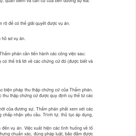
 sự, quan điểm và căn cứ của bên đương sự kia.
m rõ để có thể giải quyết được vụ án.
 hồ sơ vụ án.
 Thẩm phán cần tiến hành các công việc sau:
có thể trả lời về các chứng cứ đó (được biết và
 các biện pháp thu thập chứng cứ của Thẩm phán.
c thu thập chứng cứ được quy định cụ thể từ các
 thời của đương sự, Thẩm phán phải xem xét các
 chấp nhận yêu cầu. Trình tự, thủ tục áp dụng,
 đến vụ án. Việc xuất hiện các tình huống về tố
t nhưng chuẩn xác, đúng pháp luật, bảo đảm được