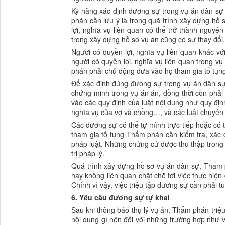
Kỹ năng xác định đương sự trong vụ án dân sự 
phán cần lưu ý là trong quá trình xây dựng hồ 
lợi, nghĩa vụ liên quan có thể trở thành nguyên
trong xây dựng hồ sơ vụ án cũng có sự thay đổi.
Người có quyền lợi, nghĩa vụ liên quan khác vớ
người có quyền lợi, nghĩa vụ liên quan trong 
phán phải chủ động đưa vào họ tham gia tố tụng
Để xác định đúng đương sự trong vụ án dân sự
chứng minh trong vụ án án, đồng thời còn phải
vào các quy định của luật nội dung như quy địn
nghĩa vụ của vợ và chồng…, và các luật chuyên
Các đương sự có thể tự mình trực tiếp hoặc có
tham gia tố tụng Thẩm phán cần kiểm tra, xác 
pháp luật. Những chứng cứ được thu thập trong 
trị pháp lý.
Quá trình xây dựng hồ sơ vụ án dân sự, Thẩm ph
hay không liên quan chặt chẽ tới việc thực hiệ
Chính vì vậy, việc triệu tập đương sự cần phải
6. Yêu cầu đương sự tự khai
Sau khi thông báo thụ lý vụ án, Thẩm phán triệu
nội dung gì nên đối với những trường hợp như 