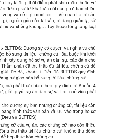
ôn hay không, thời điểm phát sinh mâu thuẫn vợ
n đương sự tự khai các nội dung: có bao nhiêu
ện vọng và đề nghị nuôi con… Về quan hệ tài sản
gì; nguồn gốc của tài sản, ai đang quản lý, sử
 ai nợ vợ chồng không… Tùy thuộc từng từng loại
u 6 BLTTDS: Đương sự có quyền và nghĩa vụ chủ
 bổ sung tài liệu, chứng cứ. Bắt buộc khi khởi
á trình xây dựng hồ sơ vụ án dân sự, bảo đảm cho
, Thẩm phán đã thu thập đủ tài liệu, chứng cứ để
òa giải. Do đó, khoản 1 Điều 96 BLTTDS quy định
ơng sự giao nộp bổ sung tài liệu, chứng cứ.
, mà phải thực hiện theo quy định tại Khoản 4
 giải quyết vụ án dân sự và hạn chế việc phải
cho đương sự biết những chứng cứ, tài liệu còn
 bằng hình thức văn bản và lưu vào trong hồ sơ
n (Điều 96 BLTTDS).
chứng cứ của vụ án, các chứng cứ nào còn thiếu
ng thu thập tài liệu chứng cứ, không thụ động
c để hợp thức hóa chứng cứ.