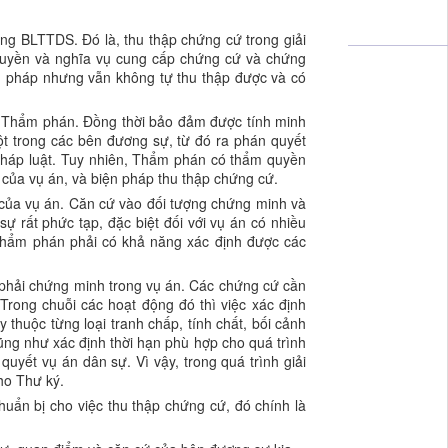
g BLTTDS. Đó là, thu thập chứng cứ trong giải
quyền và nghĩa vụ cung cấp chứng cứ và chứng
n pháp nhưng vẫn không tự thu thập được và có
o Thẩm phán. Đồng thời bảo đảm được tính minh
t trong các bên đương sự, từ đó ra phán quyết
pháp luật. Tuy nhiên, Thẩm phán có thẩm quyền
ứ của vụ án, và biện pháp thu thập chứng cứ.
của vụ án. Căn cứ vào đối tượng chứng minh và
 rất phức tạp, đặc biệt đối với vụ án có nhiều
 Thẩm phán phải có khả năng xác định được các
 phải chứng minh trong vụ án. Các chứng cứ cần
Trong chuỗi các hoạt động đó thì việc xác định
 thuộc từng loại tranh chấp, tính chất, bối cảnh
ng như xác định thời hạn phù hợp cho quá trình
yết vụ án dân sự. Vì vậy, trong quá trình giải
ho Thư ký.
uẩn bị cho việc thu thập chứng cứ, đó chính là