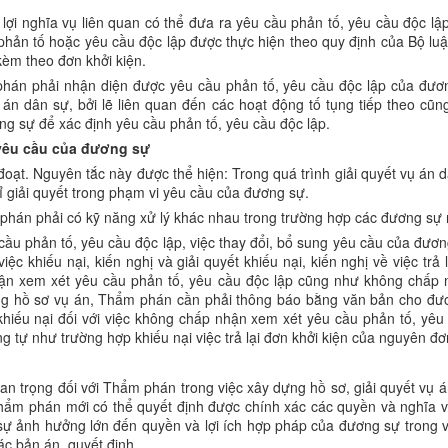
ợi nghĩa vụ liên quan có thể đưa ra yêu cầu phản tố, yêu cầu độc lập
phản tố hoặc yêu cầu độc lập được thực hiện theo quy định của Bộ luậ
 kèm theo đơn khởi kiện.
hán phải nhận diện được yêu cầu phản tố, yêu cầu độc lập của đươn
án dân sự, bởi lẽ liên quan đến các hoạt động tố tụng tiếp theo cũ
ng sự để xác định yêu cầu phản tố, yêu cầu độc lập.
g yêu cầu của đương sự
oạt. Nguyên tắc này được thể hiện: Trong quá trình giải quyết vụ án
hỉ giải quyết trong phạm vi yêu cầu của đương sự.
 phán phải có kỹ năng xử lý khác nhau trong trường hợp các đương sự 
ầu phản tố, yêu cầu độc lập, việc thay đổi, bổ sung yêu cầu của đươn
c khiếu nại, kiến nghị và giải quyết khiếu nại, kiến nghị về việc trả
nhận xem xét yêu cầu phản tố, yêu cầu độc lập cũng như không chấp 
ng hồ sơ vụ án, Thẩm phán cần phải thông báo bằng văn bản cho đươ
khiếu nại đối với việc không chấp nhận xem xét yêu cầu phản tố, yêu
 tự như trường hợp khiếu nại việc trả lại đơn khởi kiện của nguyên đơ
an trọng đối với Thẩm phán trong việc xây dựng hồ sơ, giải quyết vụ 
Thẩm phán mới có thể quyết định được chính xác các quyền và nghĩa 
sự ảnh hưởng lớn đến quyền và lợi ích hợp pháp của đương sự trong vụ
ác bản án, quyết định.