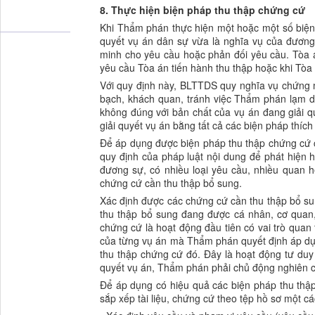
8. Thực hiện biện pháp thu thập chứng cứ
Khi Thẩm phán thực hiện một hoặc một số biện
quyết vụ án dân sự vừa là nghĩa vụ của đươn
minh cho yêu cầu hoặc phản đối yêu cầu. Tòa 
yêu cầu Tòa án tiến hành thu thập hoặc khi Tòa á
Với quy định này, BLTTDS quy nghĩa vụ chứng 
bạch, khách quan, tránh việc Thẩm phán lạm d
không đúng với bản chất của vụ án đang giải 
giải quyết vụ án bằng tất cả các biện pháp thíc
Để áp dụng được biện pháp thu thập chứng cứ 
quy định của pháp luật nội dung để phát hiện 
đương sự, có nhiều loại yêu cầu, nhiều quan 
chứng cứ cần thu thập bổ sung.
Xác định được các chứng cứ cần thu thập bổ su
thu thập bổ sung đang được cá nhân, cơ quan, 
chứng cứ là hoạt động đầu tiên có vai trò quan 
của từng vụ án mà Thẩm phán quyết định áp dụn
thu thập chứng cứ đó. Đây là hoạt động tư duy
quyết vụ án, Thẩm phán phải chủ động nghiên c
Để áp dụng có hiệu quả các biện pháp thu thập
sắp xếp tài liệu, chứng cứ theo tệp hồ sơ một c