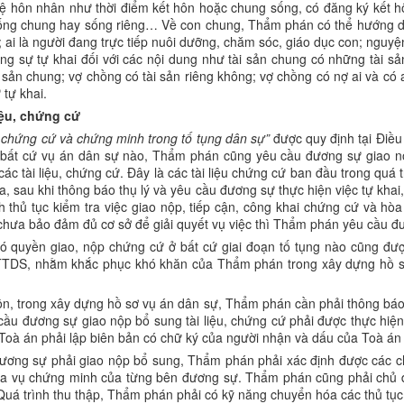
 hôn nhân như thời điểm kết hôn hoặc chung sống, có đăng ký kết h
sống chung hay sống riêng… Về con chung, Thẩm phán có thể hướng dẫ
; ai là người đang trực tiếp nuôi dưỡng, chăm sóc, giáo dục con; nguy
sự tự khai đối với các nội dung như tài sản chung có những tài sản 
i sản chung; vợ chồng có tài sản riêng không; vợ chồng có nợ ai và có
tự khai.
iệu, chứng cứ
 chứng cứ và chứng minh trong tố tụng dân sự”
được quy định tại Điề
bất cứ vụ án dân sự nào, Thẩm phán cũng yêu cầu đương sự giao nộp
ác tài liệu, chứng cứ. Đây là các tài liệu chứng cứ ban đầu trong qu
ra, sau khi thông báo thụ lý và yêu cầu đương sự thực hiện việc tự khai
h thủ tục kiểm tra việc giao nộp, tiếp cận, công khai chứng cứ và h
 chưa bảo đảm đủ cơ sở để giải quyết vụ việc thì Thẩm phán yêu cầu đư
quyền giao, nộp chứng cứ ở bất cứ giai đoạn tố tụng nào cũng được
TDS, nhằm khắc phục khó khăn của Thẩm phán trong xây dựng hồ sơ,
n, trong xây dựng hồ sơ vụ án dân sự, Thẩm phán cần phải thông báo 
cầu đương sự giao nộp bổ sung tài liệu, chứng cứ phải được thực hiện
ứ Toà án phải lập biên bản có chữ ký của người nhận và dấu của Toà á
 đương sự phải giao nộp bổ sung, Thẩm phán phải xác định được các 
a vụ chứng minh của từng bên đương sự. Thẩm phán cũng phải chủ độ
 Quá trình thu thập, Thẩm phán phải có kỹ năng chuyển hóa các thủ tụ