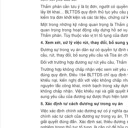
Thẩm phán cần lưu ý là bị đơn, người có quyền l
lấy lời khai… BLTTDS quy định thủ tục yêu cầu 
kiểm tra đơn khởi kiện và các tài liệu, chứng cứ
Một trong những kỹ năng quan trọng là Thẩm p
quan trọng trong hoạt động xây dựng hồ sơ vụ 
Thẩm phán. Tùy thuộc vào vị trí tố tụng của đươ
4. Xem xét, xử lý việc rút, thay đổi, bổ sun
Đương sự trong vụ án dân sự có quyền tự định đ
cầu, rút, thay đổi, bổ sung yêu cầu và Tòa án c
Đối với trường hợp đương sự rút yêu cầu, Thẩm
Trường hợp không chấp nhận việc xem xét yêu c
đúng quy định. Điều 194 BLTTDS chỉ quy định việ
khiếu nại, kiến nghị đối với việc không chấp 
nguyên tắc công khai, minh bạch trong xây dự
không chấp nhận. Việc khiếu nại và giải quyết 
sung yêu cầu của đương sự được thực hiện tương
5. Xác định tư cách đương sự trong vụ án
Việc xác định chính xác đương sự có ý nghĩa qu
chính xác tư cách của đương sự trong vụ án, 
giải quyết đúng đắn. Xác định sai, thiếu đương 
nghiêm trọng thủ tục tố tụng, là căn cứ để hủy c