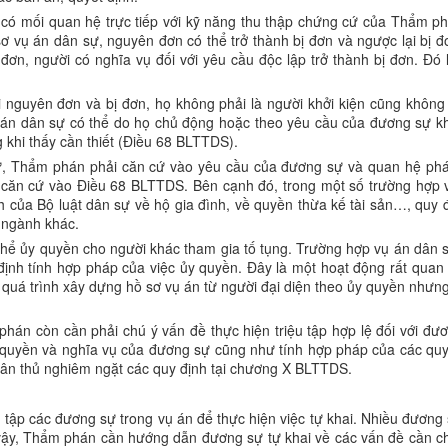
có mối quan hệ trực tiếp với kỹ năng thu thập chứng cứ của Thẩm p
sơ vụ án dân sự, nguyên đơn có thể trở thành bị đơn và ngược lại bị 
 đơn, người có nghĩa vụ đối với yêu cầu độc lập trở thành bị đơn. Đó 
i nguyên đơn và bị đơn, họ không phải là người khởi kiện cũng không p
vụ án dân sự có thể do họ chủ động hoặc theo yêu cầu của đương sự
 khi thấy cần thiết (Điều 68 BLTTDS).
, Thẩm phán phải căn cứ vào yêu cầu của đương sự và quan hệ pháp
 căn cứ vào Điều 68 BLTTDS. Bên cạnh đó, trong một số trường hợp 
h của Bộ luật dân sự về hộ gia đình, về quyền thừa kế tài sản…, quy
 ngành khác.
 thể ủy quyền cho người khác tham gia tố tụng. Trường hợp vụ án dân
định tính hợp pháp của việc ủy quyền. Đây là một hoạt động rất qua
quá trình xây dựng hồ sơ vụ án từ người đại diện theo ủy quyền nhưn
án còn cần phải chú ý vấn đề thực hiện triệu tập hợp lệ đối với đươn
n quyền và nghĩa vụ của đương sự cũng như tính hợp pháp của các quy
 tuân thủ nghiêm ngặt các quy định tại chương X BLTTDS.
 tập các đương sự trong vụ án để thực hiện việc tự khai. Nhiều đương 
vậy, Thẩm phán cần hướng dẫn đương sự tự khai về các vấn đề cần chứ