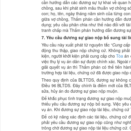
cần hướng dẫn các đương sự tự khai về quan hệ
chồng, sau khi phát sinh mâu thuẫn vợ chồng 
con; họ, tên, ngày tháng năm sinh của từng con
giữa vợ chồng, Thẩm phán cần hướng dẫn đương 
dụng; yêu cầu phân chia như thế nào đối với tà
tranh chấp mà Thẩm phán hướng dẫn đương sự 
7. Yêu cầu đương sự giao nộp bổ sung tài l
Yêu cầu này xuất phát từ nguyên tắc
“Cung cấp
động thu thập, giao nộp chứng cứ. Không phải 
kiện, người khởi kiện phải cung cấp cho
Tòa
án c
việc thụ lý vụ án dân sự được chính xác. Ngoài 
giải quyết vụ án thì Thẩm phán có thể tiến hàn
trường hợp tài liệu, chứng cứ đã được giao nộp
Theo quy định của BLTTDS, đương sự không có 
Điều 96 BLTDS. Đây chính là điểm mới của BLT
sửa, hủy án do đương sự giao nộp muộn.
Để khắc phục tình trạng đương sự giao nộp muộ
thiếu yêu cầu đương sự nộp bổ sung. Việc yêu 
vụ án. Khi đương sự giao nộp tài liệu, chứng c
Để có kỹ năng xác định các tài liệu, chứng cứ
phải yêu cầu đương sự giao nộp cũng như nghĩ
trông chờ đương sự giao nộp tài liệu chứng cứ.