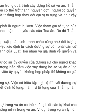
hán trong quá trình xây dựng hồ sơ vụ án. Thẩm
đơn có thể trở thành nguyên đơn; người có quyền
là trường hợp thay đổi địa vị tố tụng và như vậy
hải là người bị kiện. Việc tham gia tố tụng của
 khác hoặc theo yêu cầu của Tòa án. Do đó Thẩm
 luật phát sinh tranh chấp cũng như đối tượng
việc xác định tư cách đương sự còn phải căn cứ
 định của Luật Hôn nhân và gia đình về quyền và
 sự có sự ủy quyền của đương sự cho người khác
n trọng bảo đảm việc xây dựng hồ sơ vụ án đúng
g việc ủy quyền không hợp pháp thì không có giá
g sự. Việc có triệu tập hợp lệ đối với đương sự
ết định tố tụng, hành vi tố tụng của Thẩm phán.
sự trong vụ án có thể không biết cần tự khai các
ng minh trong vụ án. Ví dụ, trong vụ án ly hôn