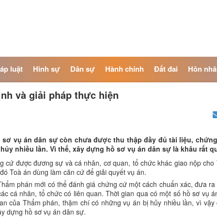
áp luật
Hình sự
Dân sự
Hành chính
Đất đai
Hôn nhâ
nh và giải pháp thực hiện
ồ sơ vụ án dân sự còn chưa được thu thập đầy đủ tài liệu, chứn
ủy nhiều lần. Vì thế, xây dựng hồ sơ vụ án dân sự là khâu rất q
ứng cứ được đương sự và cá nhân, cơ quan, tổ chức khác giao nộp cho
ừ đó Toà án dùng làm căn cứ để giải quyết vụ án.
 Thẩm phán mới có thể đánh giá chứng cứ một cách chuẩn xác, đưa ra l
 cá nhân, tổ chức có liên quan. Thời gian qua có một số hồ sơ vụ án
an của Thẩm phán, thậm chí có những vụ án bị hủy nhiều lần, vì vậy 
xây dựng hồ sơ vụ án dân sự.