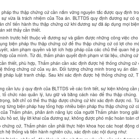
 pháp thu thập chứng cứ cần nắm vững nguyên tắc được quy định tron
g sự vừa là trách nhiệm của Tòa án. BLTTDS quy định đương sự có 
án chỉ tiến hành thu thập chứng cứ khi đương sự đã áp dụng mọi biệ
n xét thấy cần thiết.
minh trước hết thuộc về đương sự và giảm được những công việc ch
ụng biện pháp thu thập chứng cứ để thu thập chứng cứ có lợi cho mộ
quyết, xâm phạm quyền và lợi ích hợp pháp của các chủ thể quan hệ 
h hợp của mình. Từ đó, thẩm phán quyết định phạm vi tài liệu, chứng c
cần thiết, phù hợp, Thẩm phán cần xác định được hệ thống chứng cứ 
hệ thống chứng cứ của vụ án. Đối tượng chứng minh trong vụ án dân sự
hệ pháp luật tranh chấp. Sau khi xác định được hệ thống chứng cứ,
ng cần lưu ý quy định của BLTTDS về các tình tiết, sự kiện không cần
tổ chức nào quản lý, lưu giữ và bằng cách nào để thu thập chúng. 
trọng, bởi chỉ có thể thu thập được chứng cứ khi xác định được nó. Tùy
g từng biện pháp hay tổng hợp nhiều biện pháp thu thập chứng cứ cũ
 của Thẩm phán, phản ánh năng lực của người Thẩm phán trong giải qu
ứu hồ sơ, lấy lời khai của đương sự, không được phó mặc hoàn toàn c
 chứng cứ, Thẩm phán cần phải thực hiện khoa học các hoạt động ch
ách hệ thống và tiến hành nghiên cứu, xác định các nội dung như: