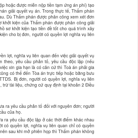
 nộp hoặc được miễn nộp tiền tạm ứng án phí) tạo
hán giải quyết vụ án. Trong thực tế, Thẩm phán
 nhau. Dù Thẩm phán được phân công xem xét đơn
 sơ khởi kiện của Thẩm phán được phân công giải
hồ sơ khởi kiện tạo tiền đề tốt cho quá trình xây
ện cho bị đơn, người có quyền lợi nghĩa vụ liên
n lợi, nghĩa vụ liên quan đến việc giải quyết vụ
èm theo, yêu cầu phản tố, yêu cầu độc lập (nếu
iệc xin gia hạn là có căn cứ thì Toà án phải gia
 cũng có thể đến Tòa án trực tiếp hoặc bằng bưu
TTDS. Bị đơn, người có quyền lợi, nghĩa vụ liên
trừ tài liệu, chứng cứ quy định tại khoản 2 Điều
đưa ra yêu cầu phản tố đối với nguyên đơn; người
cầu của họ.
đưa ra yêu cầu độc lập ở các thời điểm khác nhau
i có quyền lợi, nghĩa vụ liên quan chỉ có quyền
ải nên sau khi mở phiên họp thì Thẩm phán không