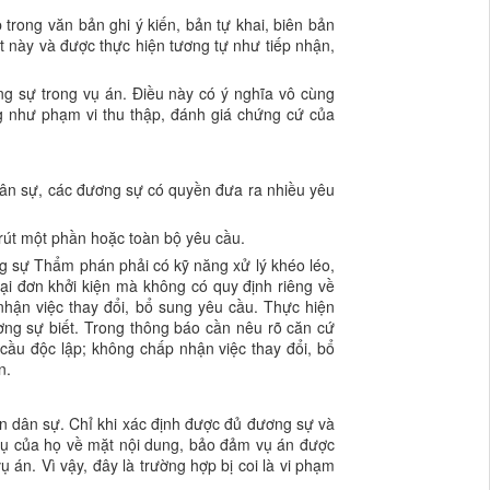
 trong văn bản ghi ý kiến, bản tự khai, biên bản
t này và được thực hiện tương tự như tiếp nhận,
g sự trong vụ án. Điều này có ý nghĩa vô cùng
ng như phạm vi thu thập, đánh giá chứng cứ của
 dân sự, các đương sự có quyền đưa ra nhiều yêu
rút một phần hoặc toàn bộ yêu cầu.
g sự Thẩm phán phải có kỹ năng xử lý khéo léo,
 lại đơn khởi kiện mà không có quy định riêng về
nhận việc thay đổi, bổ sung yêu cầu. Thực hiện
ng sự biết. Trong thông báo cần nêu rõ căn cứ
 cầu độc lập; không chấp nhận việc thay đổi, bổ
n.
án dân sự. Chỉ khi xác định được đủ đương sự và
vụ của họ về mặt nội dung, bảo đảm vụ án được
 án. Vì vậy, đây là trường hợp bị coi là vi phạm