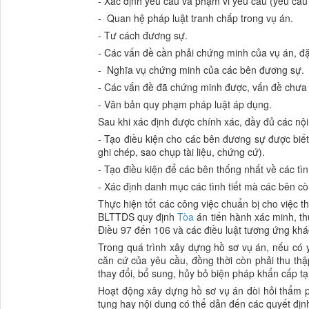
- Xác định yêu cầu và phạm vi yêu cầu (yêu cầu
- Quan hệ pháp luật tranh chấp trong vụ án.
- Tư cách đương sự.
- Các vấn đề cần phải chứng minh của vụ án, đặc 
- Nghĩa vụ chứng minh của các bên đương sự.
- Các vấn đề đã chứng minh được, vấn đề chưa 
- Văn bản quy phạm pháp luật áp dụng.
Sau khi xác định được chính xác, đầy đủ các nộ
- Tạo điều kiện cho các bên đương sự được biết
ghi chép, sao chụp tài liệu, chứng cứ).
- Tạo điều kiện để các bên thống nhất về các tìn
- Xác định danh mục các tình tiết mà các bên cò
Thực hiện tốt các công việc chuẩn bị cho việc 
BLTTDS quy định
Tòa
án tiến hành xác minh, th
Điều 97 đến 106 và các điều luật tương ứng kh
Trong quá trình xây dựng hồ sơ vụ án, nếu có 
căn cứ của yêu cầu, đồng thời còn phải thu th
thay đổi, bổ sung, hủy bỏ biện pháp khẩn cấp t
Hoạt động xây dựng hồ sơ vụ án đòi hỏi thẩm ph
tụng hay nội dung có thể dẫn đến các quyết địn