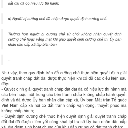
đất đai đã có hiệu lực thi hành;
d) Người bị cưỡng chế đã nhận được quyết định cưỡng chế.
Trường hợp người bị cưỡng chế từ chối không nhận quyết định
cưỡng chế hoặc vắng mặt khi giao quyết định cưỡng chế thì Ủy ban
nhân dân cấp xã lập biên bản.
…
Như vậy, theo quy định trên để cưỡng chế thực hiện quyết định giải
quyết tranh chấp đất đai được thực hiện khi có đủ các điều kiện sau
đây:
- Quyết định giải quyết tranh chấp đất đai đã có hiệu lực thi hành mà
các bên hoặc một trong các bên tranh chấp không chấp hành quyết
định và đã được Ủy ban nhân dân cấp xã, Ủy ban Mặt trận Tổ quốc
Việt Nam cấp xã nơi có đất tranh chấp vận động, thuyết phục mà
không chấp hành;
- Quyết định cưỡng chế thực hiện quyết định giải quyết tranh chấp
đất đai đã được niêm yết công khai tại trụ sở Ủy ban nhân dân cấp
xã, địa điểm sinh hoạt chung của khu dân cư nơi có đất tranh chấp;