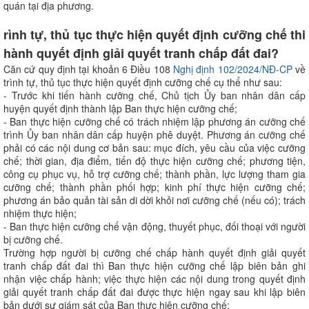
quán tại địa phương.
rình tự, thủ tục thực hiện quyết định cưỡng chế thi
hành quyết định giải quyết tranh chấp đất đai?
Căn cứ quy định tại khoản 6 Điều 108
Nghị định 102/2024/NĐ-CP
về
trình tự, thủ tục thực hiện quyết định cưỡng chế cụ thể như sau:
- Trước khi tiến hành cưỡng chế, Chủ tịch Ủy ban nhân dân cấp
huyện quyết định thành lập Ban thực hiện cưỡng chế;
- Ban thực hiện cưỡng chế có trách nhiệm lập phương án cưỡng chế
trình Ủy ban nhân dân cấp huyện phê duyệt. Phương án cưỡng chế
phải có các nội dung cơ bản sau: mục đích, yêu cầu của việc cưỡng
chế; thời gian, địa điểm, tiến độ thực hiện cưỡng chế; phương tiện,
công cụ phục vụ, hỗ trợ cưỡng chế; thành phần, lực lượng tham gia
cưỡng chế; thành phần phối hợp; kinh phí thực hiện cưỡng chế;
phương án bảo quản tài sản di dời khỏi nơi cưỡng chế (nếu có); trách
nhiệm thực hiện;
- Ban thực hiện cưỡng chế vận động, thuyết phục, đối thoại với người
bị cưỡng chế.
Trường hợp người bị cưỡng chế chấp hành quyết định giải quyết
tranh chấp đất đai thì Ban thực hiện cưỡng chế lập biên bản ghi
nhận việc chấp hành; việc thực hiện các nội dung trong quyết định
giải quyết tranh chấp đất đai được thực hiện ngay sau khi lập biên
bản dưới sự giám sát của Ban thực hiện cưỡng chế;