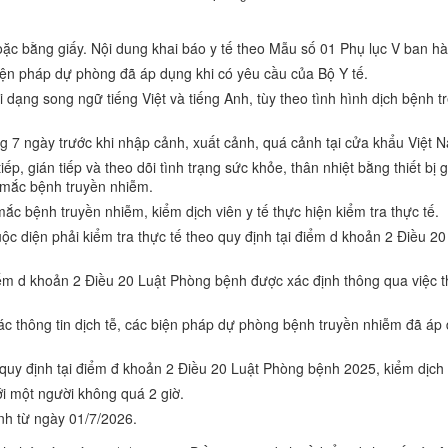
oặc bằng giấy. Nội dung khai báo y tế theo Mẫu số 01 Phụ lục V ban 
ện pháp dự phòng đã áp dụng khi có yêu cầu của Bộ Y tế.
dạng song ngữ tiếng Việt và tiếng Anh, tùy theo tình hình dịch bệnh t
ng 7 ngày trước khi nhập cảnh, xuất cảnh, quá cảnh tại cửa khẩu Việt 
tiếp, gián tiếp và theo dõi tình trạng sức khỏe, thân nhiệt bằng thiết bị
ờ mắc bệnh truyền nhiễm.
ắc bệnh truyền nhiễm, kiểm dịch viên y tế thực hiện kiểm tra thực tế.
uộc diện phải kiểm tra thực tế theo quy định tại điểm d khoản 2 Điều 2
iểm d khoản 2 Điều 20 Luật Phòng bệnh được xác định thông qua việc thu 
hác thông tin dịch tễ, các biện pháp dự phòng bệnh truyền nhiễm đã áp
quy định tại điểm đ khoản 2 Điều 20 Luật Phòng bệnh 2025, kiểm dịch vi
với một người không quá 2 giờ.
nh từ ngày 01/7/2026.