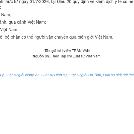
thức từ ngày 01/7/2026, tại Điều 20 quy định về kiểm dịch y tế có nêu
:
t Nam;
ảnh, quá cảnh Việt Nam;
 Việt Nam;
mô, bộ phận cơ thể người vận chuyển qua biên giới Việt Nam.
Tác giả bài viết:
TRẦN VĂN
Nguồn tin:
Theo Tạp chí Luật sư Việt Nam:
Lý
,
Luật sư giỏi Nghệ An
,
Luật sư Hình sự
,
Luật sư giỏi Hà Tĩnh
,
Luật sư giỏi đất đai