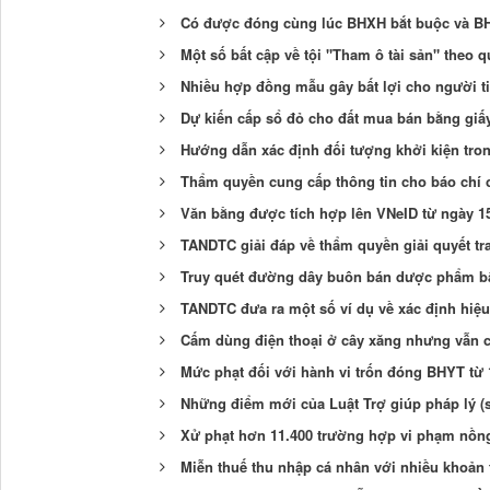
Có được đóng cùng lúc BHXH bắt buộc và B
Một số bất cập về tội "Tham ô tài sản" theo 
Nhiều hợp đồng mẫu gây bất lợi cho người t
Dự kiến cấp sổ đỏ cho đất mua bán bằng giấy 
Hướng dẫn xác định đối tượng khởi kiện tro
Thẩm quyền cung cấp thông tin cho báo chí 
Văn bằng được tích hợp lên VNeID từ ngày 1
TANDTC giải đáp về thẩm quyền giải quyết tr
Truy quét đường dây buôn bán dược phẩm bấ
TANDTC đưa ra một số ví dụ về xác định hiệu
Cấm dùng điện thoại ở cây xăng nhưng vẫn 
Mức phạt đối với hành vi trốn đóng BHYT từ 
Những điểm mới của Luật Trợ giúp pháp lý (s
Xử phạt hơn 11.400 trường hợp vi phạm nồng
Miễn thuế thu nhập cá nhân với nhiều khoản 