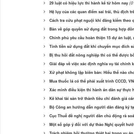
(0
29 luật có hiệu lực thi hành kể từ hôm nay
Hệ lụy của các quan điểm sai trái, thù địch t
Cách tra cứu phạt nguội khi đăng kiểm theo 
Bàn về góp quyền sử dụng đất trong hợp đồ
Chính phủ yêu cầu hoàn thiện 15 dự án luật, 
Tính tiền sử dụng đất khi chuyển mục đích s
Bị thu hồi đất nông nghiệp thì có thể được 
Giải đáp về việc xác định nghĩa vụ tài chính
Xử phạt không lập biên bản: Hiểu thế nào c
Mua thuốc lá có thể phải xuất trình CCCD, VN
Xác minh điều kiện thi hành án dân sự thực 
Kê khai tài sản trở thành tiêu chí đánh giá cá
Bộ Công an hướng dẫn người dân đăng ký tạ
Cục Thuế đề nghị người dân chủ động rà soát
Một số góp ý đối với dự thảo Nghị quyết hướ
Trách nhiệm bồi thường thiệt hại trong vụ á