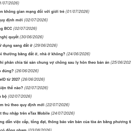
1/07/2026)
(01/07/2026)
rên không gian mạng đối với giới trẻ
(02/07/2026)
quy định mới
(02/07/2026)
ng BCC
(30/06/2026)
nghị quyết
(29/06/2026)
ử dụng sang đất ở
(24/06/2026)
bồi thường bằng đất ở, nhà ở không?
(25/06/202
 khi phân chia tài sản chung vợ chồng sau ly hôn theo bản án
(26/06/2026)
ho đúng?
(26/06/2026)
eID từ 2027
(02/07/2026)
hiện thế nào?
(02/07/2026)
n bộ
(22/07/2026)
m trú theo quy định mới
(24/07/2026)
 thu nhập trên eTax Mobile
ng dẫn việc cấp, tống đạt, thông báo văn bản của tòa án bằng phương ti
(03/08/2026)
n có đồng phạm