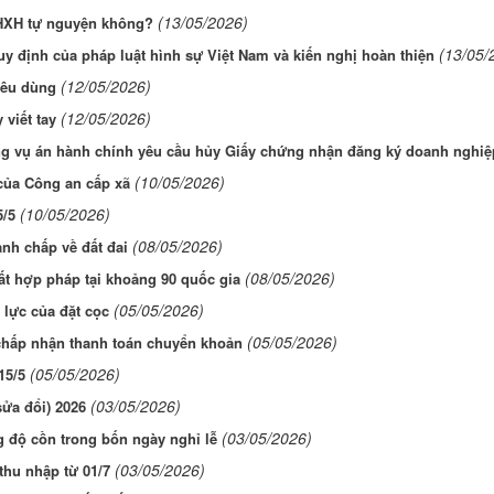
(13/05/2026)
HXH tự nguyện không?
(13/05/
quy định của pháp luật hình sự Việt Nam và kiến nghị hoàn thiện
(12/05/2026)
iêu dùng
(12/05/2026)
viết tay
ng vụ án hành chính yêu cầu hủy Giấy chứng nhận đăng ký doanh nghiệ
(10/05/2026)
của Công an cấp xã
(10/05/2026)
5/5
(08/05/2026)
anh chấp về đất đai
(08/05/2026)
t hợp pháp tại khoảng 90 quốc gia
(05/05/2026)
 lực của đặt cọc
(05/05/2026)
chấp nhận thanh toán chuyển khoản
(05/05/2026)
15/5
(03/05/2026)
ửa đổi) 2026
(03/05/2026)
 độ cồn trong bốn ngày nghỉ lễ
(03/05/2026)
thu nhập từ 01/7