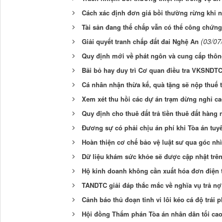
Cách xác định đơn giá bồi thường rừng khi n
Tài sản đang thế chấp vẫn có thể công chứn
(03/07
Giải quyết tranh chấp đất đai Nghệ An
Quy định mới về phát ngôn và cung cấp thôn
Bãi bỏ hay duy trì Cơ quan điều tra VKSNDTC
Cá nhân nhận thừa kế, quà tặng sẽ nộp thuế 
Xem xét thu hồi các dự án trạm dừng nghỉ ca
Quy định cho thuê đất trả tiền thuê đất hàng
Đương sự có phải chịu án phí khi Tòa án t
Hoàn thiện cơ chế bảo vệ luật sư qua góc nh
Dữ liệu khám sức khỏe sẽ được cập nhật trê
Hộ kinh doanh không cần xuất hóa đơn điện 
TANDTC giải đáp thắc mắc về nghĩa vụ trả nợ
Cảnh báo thủ đoạn tinh vi lôi kéo cá độ trái
Hội đồng Thẩm phán Tòa án nhân dân tối cao