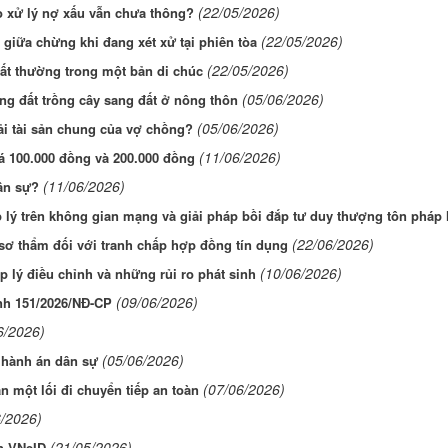
(22/05/2026)
ao xử lý nợ xấu vẫn chưa thông?
(22/05/2026)
iữa chừng khi đang xét xử tại phiên tòa
(22/05/2026)
ất thường trong một bản di chúc
(05/06/2026)
ng đất trồng cây sang đất ở nông thôn
(05/06/2026)
hải tài sản chung của vợ chồng?
(11/06/2026)
iá 100.000 đồng và 200.000 đồng
(11/06/2026)
dân sự?
lý trên không gian mạng và giải pháp bồi đắp tư duy thượng tôn pháp l
(22/06/2026)
 sơ thẩm đối với tranh chấp hợp đồng tín dụng
(10/06/2026)
lý điều chỉnh và những rủi ro phát sinh
(09/06/2026)
ịnh 151/2026/NĐ-CP
6/2026)
(05/06/2026)
i hành án dân sự
(07/06/2026)
ần một lối đi chuyển tiếp an toàn
6/2026)
(21/05/2026)
ên VNeID