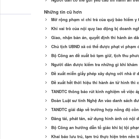
Những tin cũ hơn
Mở rộng phạm vi chi trả của quỹ bảo hiểm y t
Khi vai trò của nội quy lao động bị doanh n
Giao, nhận bản án, quyết định thi hành án dâ
Chủ tịch UBND xã có thể được phạt vi phạm đấ
Bộ Công an đề xuất bỏ tạm giữ, tịch thu phươ
Người dân được kiểm tra những gì khi khám 
Đề xuất miễn giấy phép xây dựng với nhà ở d
Đề xuất hết thời hiệu thi hành án tử hình thì
TANDTC thông báo rút kinh nghiệm về việc áp 
Đoàn Luật sư tỉnh Nghệ An vào danh sách đ
TANDTC giải đáp về trường hợp nồng độ cồn
Đăng tải, phát tán, sử dụng hình ảnh có nội 
Bộ Công an hướng dẫn tố giác khi bị tội ph
Khai báo lưu trú, tạm trú thực hiện trên nền 