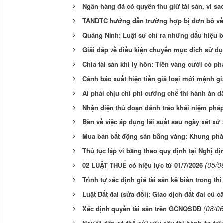
Ngân hàng đã có quyền thu giữ tài sản, vì s
TANDTC hướng dẫn trường hợp bị đơn bỏ về g
Quảng Ninh: Luật sư chỉ ra những dấu hiệu b
Giải đáp về điều kiện chuyển mục đích sử dụ
Chia tài sản khi ly hôn: Tiền vàng cưới có p
Cảnh báo xuất hiện tiền giả loại mới mệnh g
Ai phải chịu chi phí cưỡng chế thi hành án 
Nhận diện thủ đoạn đánh tráo khái niệm pháp 
Bàn về việc áp dụng lãi suất sau ngày xét xử
Mua bán bất động sản bằng vàng: Khung pháp 
Thủ tục lập vi bằng theo quy định tại Nghị đ
(05/0
02 LUẬT THUẾ có hiệu lực từ 01/7/2026
Trình tự xác định giá tài sản kê biên trong th
Luật Đất đai (sửa đổi): Giao dịch đất đai cũ c
(08/0
Xác định quyền tài sản trên GCNQSDĐ
Người dân có thể gửi yêu cầu thi hành án tr