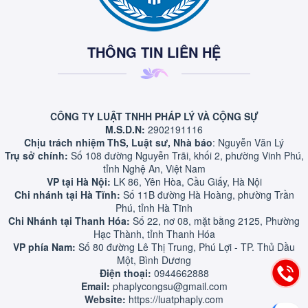
THÔNG TIN LIÊN HỆ
CÔNG TY LUẬT TNHH PHÁP LÝ VÀ CỘNG SỰ
M.S.D.N:
2902191116
Chịu trách nhiệm ThS, Luật sư, Nhà báo
: Nguyễn Văn Lý
Trụ sở chính:
Số 108 đường Nguyễn Trãi, khối 2, phường Vinh Phú,
tỉnh Nghệ An, Việt Nam
VP tại Hà Nội:
LK 86, Yên Hòa, Cầu Giấy, Hà Nội
Chi nhánh tại Hà Tĩnh:
Số 11B đường Hà Hoàng, phường Trần
Phú, tỉnh Hà Tĩnh
Chi Nhánh tại Thanh Hóa:
Số 22, nơ 08, mặt bằng 2125, Phường
Hạc Thành, tỉnh Thanh Hóa
VP phía Nam:
Số 80 đường Lê Thị Trung, Phú Lợi - TP. Thủ Dầu
Một, Bình Dương
Điện thoại:
0944662888
Email:
phaplycongsu@gmail.com
Website:
https://luatphaply.com