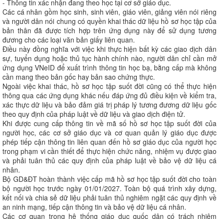
- Thông tin xác nhận đang theo học tại cơ sở giáo dục.
Các cá nhân gồm học sinh, sinh viên, giáo viên, giảng viên nói riêng
và người dân nói chung có quyền khai thác dữ liệu hồ sơ học tập của
bản thân đã được tích hợp trên ứng dụng này để sử dụng tương
đương cho các loại văn bản giấy liên quan.
Điều này đồng nghĩa với việc khi thực hiện bất kỳ các giao dịch dân
sự, tuyển dụng hoặc thủ tục hành chính nào, người dân chỉ cần mở
ứng dụng VNeID để xuất trình thông tin học bạ, bằng cấp mà không
cần mang theo bản gốc hay bản sao chứng thực.
Ngoài việc khai thác, hồ sơ học tập suốt đời cũng có thể thực hiện
thông qua các ứng dụng khác nếu đáp ứng đủ điều kiện về kiểm tra,
xác thực dữ liệu và bảo đảm giá trị pháp lý tương đương dữ liệu gốc
theo quy định của pháp luật về dữ liệu và giao dịch điện tử.
Khi được cung cấp thông tin về mã số hồ sơ học tập suốt đời của
người học, các cơ sở giáo dục và cơ quan quản lý giáo dục được
phép tiếp cận thông tin liên quan đến hồ sơ giáo dục của người học
trong phạm vi cần thiết để thực hiện chức năng, nhiệm vụ được giao
và phải tuân thủ các quy định của pháp luật về bảo vệ dữ liệu cá
nhân.
Bộ GD&ĐT hoàn thành việc cấp mã hồ sơ học tập suốt đời cho toàn
bộ người học trước ngày 01/01/2027. Toàn bộ quá trình xây dựng,
kết nối và chia sẻ dữ liệu phải tuân thủ nghiêm ngặt các quy định về
an ninh mạng, tiếp cận thông tin và bảo vệ dữ liệu cá nhân.
Các cơ quan trong hệ thống giáo dục quốc dân có trách nhiệm