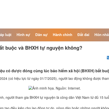
áp luật
Hình sự
Dân sự
Hành chính
Đất đai
Hôn nhâ
ắt buộc và BHXH tự nguyện không?
liệu có được đóng cùng lúc bảo hiểm xã hội (BHXH) bắt 
024 (có hiệu lực từ ngày 01/7/2025), người lao động không được th
h, người tham gia BHXH tự nguyện là công dân Việt Nam từ đủ 15 tuổi
tạo điều kiện cho lao động tự do, nông dân hoặc những người không 