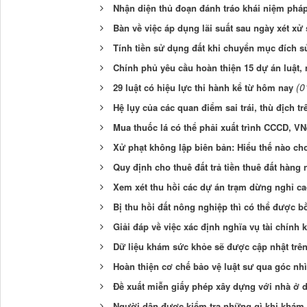
Nhận diện thủ đoạn đánh tráo khái niệm pháp 
Bàn về việc áp dụng lãi suất sau ngày xét xử
Tính tiền sử dụng đất khi chuyển mục đích s
Chính phủ yêu cầu hoàn thiện 15 dự án luật, 
(0
29 luật có hiệu lực thi hành kể từ hôm nay
Hệ lụy của các quan điểm sai trái, thù địch t
Mua thuốc lá có thể phải xuất trình CCCD, VN
Xử phạt không lập biên bản: Hiểu thế nào c
Quy định cho thuê đất trả tiền thuê đất hàng
Xem xét thu hồi các dự án trạm dừng nghỉ ca
Bị thu hồi đất nông nghiệp thì có thể được 
Giải đáp về việc xác định nghĩa vụ tài chính
Dữ liệu khám sức khỏe sẽ được cập nhật trê
Hoàn thiện cơ chế bảo vệ luật sư qua góc nh
Đề xuất miễn giấy phép xây dựng với nhà ở d
Người dân được kiểm tra những gì khi khám 