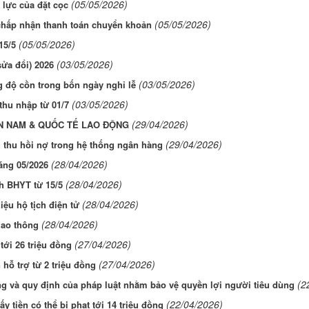
(05/05/2026)
 lực của đặt cọc
(05/05/2026)
chấp nhận thanh toán chuyển khoản
(05/05/2026)
15/5
(03/05/2026)
ửa đổi) 2026
(03/05/2026)
 độ cồn trong bốn ngày nghỉ lễ
(03/05/2026)
thu nhập từ 01/7
(29/04/2026)
ỀN NAM & QUỐC TẾ LAO ĐỘNG
(29/04/2026)
 thu hồi nợ trong hệ thống ngân hàng
(28/04/2026)
áng 05/2026
(28/04/2026)
h BHYT từ 15/5
(28/04/2026)
iệu hộ tịch điện tử
(28/04/2026)
iao thông
(27/04/2026)
tới 26 triệu đồng
(27/04/2026)
hỗ trợ từ 2 triệu đồng
(2
 và quy định của pháp luật nhằm bảo vệ quyền lợi người tiêu dùng
(22/04/2026)
 tiền có thể bị phạt tới 14 triệu đồng