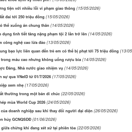
(15/05/2026)
ng tiện với nhiều lỗi vi phạm giao thông
(15/05/2026)
t đai tới 250 triệu đồng
(14/05/2026)
 có thể xuống án chung thân
(14/05/2026)
dụng tình tiết tăng nặng phạm tội 2 lần trở lên
(13/05/2026)
ạm công nghệ cao lừa đảo
(13/05
dung bạo lực liên quan đến trẻ em có thể bị phạt tới 75 triệu đồng
(14/05/2026)
 trong máu cao nhưng không uống rượu bia
(14/05/2026)
ược Đảng, Nhà nước giao nhiệm vụ
(17/05/2026)
n sự qua VNeID từ 01/7/2026
(17/05/2026)
ghiệp xem nhẹ
(22/05/2026)
ất thường trong một bản di chúc
(24/05/2026)
 phép mùa World Cup 2026
(26/05/2026)
 của doanh nghiệp sau khi thay đổi người đại diện
(01/06/2026)
uyên hủy GCNQSDĐ
(22/05/2026)
iữa chừng khi đang xét xử tại phiên tòa