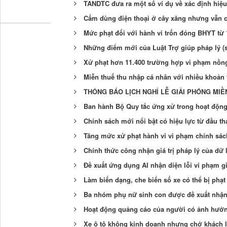
TANDTC đưa ra một số ví dụ về xác định hiệu
Cấm dùng điện thoại ở cây xăng nhưng vẫn 
Mức phạt đối với hành vi trốn đóng BHYT từ 
Những điểm mới của Luật Trợ giúp pháp lý (s
Xử phạt hơn 11.400 trường hợp vi phạm nồng
Miễn thuế thu nhập cá nhân với nhiều khoản 
THÔNG BÁO LỊCH NGHỈ LỄ GIẢI PHÓNG MI
Ban hành Bộ Quy tắc ứng xử trong hoạt động
Chính sách mới nổi bật có hiệu lực từ đầu th
Tăng mức xử phạt hành vi vi phạm chính sác
Chính thức công nhận giá trị pháp lý của dữ l
Đề xuất ứng dụng AI nhận diện lỗi vi phạm g
Làm biến dạng, che biển số xe có thể bị phạt 
Ba nhóm phụ nữ sinh con được đề xuất nhận 
Hoạt động quảng cáo của người có ảnh hưởng
Xe ô tô không kinh doanh nhưng chở khách lấy