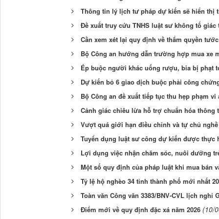
Thông tin lý lịch tư pháp dự kiến sẽ hiển thị 
Đề xuất truy cứu TNHS luật sư không tố giác
Cần xem xét lại quy định về thẩm quyền tước
Bộ Công an hướng dẫn trường hợp mua xe máy
Ép buộc người khác uống rượu, bia bị phạt tớ
Dự kiến bỏ 6 giao dịch buộc phải công chứn
Bộ Công an đề xuất tiếp tục thu hẹp phạm vi
Cảnh giác chiêu lừa hỗ trợ chuẩn hóa thông t
Vượt quá giới hạn điều chỉnh và tự chủ nghề
Tuyển dụng luật sư công dự kiến được thực h
Lợi dụng việc nhận chăm sóc, nuôi dưỡng trẻ đ
Một số quy định của pháp luật khi mua bán 
Tỷ lệ hộ nghèo 34 tỉnh thành phố mới nhất 2
Toàn văn Công văn 3383/BNV-CVL lịch nghỉ Gi
(10/
Điểm mới về quy định đặc xá năm 2026