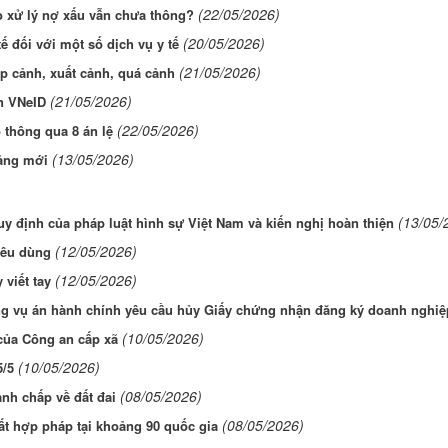
(22/05/2026)
ao xử lý nợ xấu vẫn chưa thông?
(20/05/2026)
ế đối với một số dịch vụ y tế
(21/05/2026)
ập cảnh, xuất cảnh, quá cảnh
(21/05/2026)
ên VNeID
(22/05/2026)
 thông qua 8 án lệ
(13/05/2026)
tảng mới
(13/05/
quy định của pháp luật hình sự Việt Nam và kiến nghị hoàn thiện
(12/05/2026)
iêu dùng
(12/05/2026)
viết tay
ng vụ án hành chính yêu cầu hủy Giấy chứng nhận đăng ký doanh nghiệ
(10/05/2026)
của Công an cấp xã
(10/05/2026)
5/5
(08/05/2026)
anh chấp về đất đai
(08/05/2026)
t hợp pháp tại khoảng 90 quốc gia