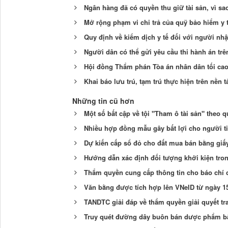
Ngân hàng đã có quyền thu giữ tài sản, vì s
Mở rộng phạm vi chi trả của quỹ bảo hiểm y t
Quy định về kiểm dịch y tế đối với người nh
Người dân có thể gửi yêu cầu thi hành án tr
Hội đồng Thẩm phán Tòa án nhân dân tối cao
Khai báo lưu trú, tạm trú thực hiện trên nền 
Những tin cũ hơn
Một số bất cập về tội "Tham ô tài sản" theo 
Nhiều hợp đồng mẫu gây bất lợi cho người t
Dự kiến cấp sổ đỏ cho đất mua bán bằng giấy 
Hướng dẫn xác định đối tượng khởi kiện tro
Thẩm quyền cung cấp thông tin cho báo chí 
Văn bằng được tích hợp lên VNeID từ ngày 1
TANDTC giải đáp về thẩm quyền giải quyết tr
Truy quét đường dây buôn bán dược phẩm bấ