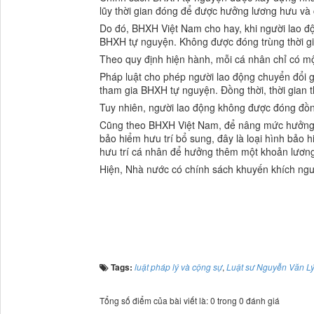
lũy thời gian đóng để được hưởng lương hưu và c
Do đó, BHXH Việt Nam cho hay, khi người lao đ
BHXH tự nguyện. Không được đóng trùng thời g
Theo quy định hiện hành, mỗi cá nhân chỉ có m
Pháp luật cho phép người lao động chuyển đổi gi
tham gia BHXH tự nguyện. Đồng thời, thời gian 
Tuy nhiên, người lao động không được đóng đồn
Cũng theo BHXH Việt Nam, để nâng mức hưởng lư
bảo hiểm hưu trí bổ sung, đây là loại hình bảo
hưu trí cá nhân để hưởng thêm một khoản lương
Hiện, Nhà nước có chính sách khuyến khích ngườ
Tags:
luật pháp lý và cộng sự
,
Luật sư Nguyễn Văn L
Tổng số điểm của bài viết là: 0 trong 0 đánh giá