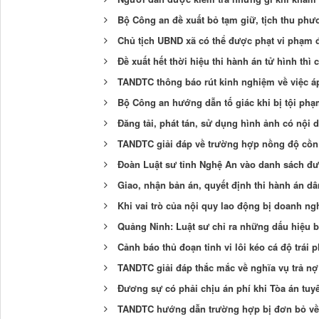
Bộ Công an đề xuất bỏ tạm giữ, tịch thu phươ
Chủ tịch UBND xã có thể được phạt vi phạm đấ
Đề xuất hết thời hiệu thi hành án tử hình thì
TANDTC thông báo rút kinh nghiệm về việc áp 
Bộ Công an hướng dẫn tố giác khi bị tội ph
Đăng tải, phát tán, sử dụng hình ảnh có nội 
TANDTC giải đáp về trường hợp nồng độ cồn
Đoàn Luật sư tỉnh Nghệ An vào danh sách đ
Giao, nhận bản án, quyết định thi hành án dâ
Khi vai trò của nội quy lao động bị doanh n
Quảng Ninh: Luật sư chỉ ra những dấu hiệu b
Cảnh báo thủ đoạn tinh vi lôi kéo cá độ trái
TANDTC giải đáp thắc mắc về nghĩa vụ trả nợ
Đương sự có phải chịu án phí khi Tòa án t
TANDTC hướng dẫn trường hợp bị đơn bỏ về g