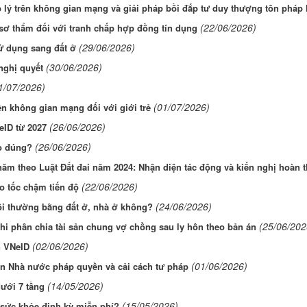
lý trên không gian mạng và giải pháp bồi đắp tư duy thượng tôn pháp l
(22/06/2026)
 sơ thẩm đối với tranh chấp hợp đồng tín dụng
(29/06/2026)
ử dụng sang đất ở
(30/06/2026)
nghị quyết
1/07/2026)
(01/07/2026)
rên không gian mạng đối với giới trẻ
(26/06/2026)
eID từ 2027
(26/06/2026)
ho đúng?
 năm theo Luật Đất đai năm 2024: Nhận diện tác động và kiến nghị hoàn t
(22/06/2026)
o tốc chậm tiến độ
(24/06/2026)
bồi thường bằng đất ở, nhà ở không?
(25/06/202
 khi phân chia tài sản chung vợ chồng sau ly hôn theo bản án
(02/06/2026)
n VNeID
(01/06/2026)
ìn Nhà nước pháp quyền và cải cách tư pháp
(14/05/2026)
ưới 7 tầng
(15/05/2026)
sức khỏe định kỳ miễn phí?