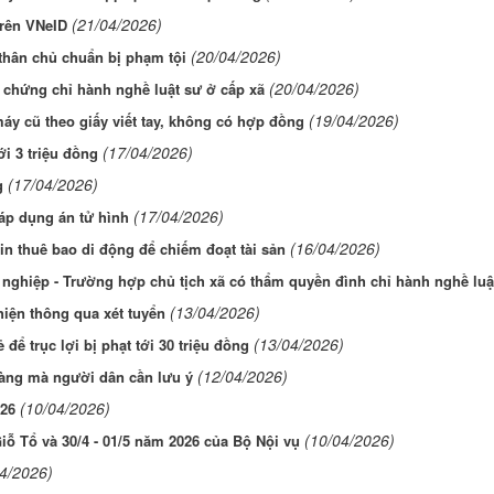
(21/04/2026)
trên VNeID
(20/04/2026)
 thân chủ chuẩn bị phạm tội
(20/04/2026)
 chứng chỉ hành nghề luật sư ở cấp xã
(19/04/2026)
 cũ theo giấy viết tay, không có hợp đồng
(17/04/2026)
i 3 triệu đồng
(17/04/2026)
g
(17/04/2026)
 áp dụng án tử hình
(16/04/2026)
in thuê bao di động để chiếm đoạt tài sản
 nghiệp - Trường hợp chủ tịch xã có thẩm quyền đình chỉ hành nghề luậ
(13/04/2026)
iện thông qua xét tuyển
(13/04/2026)
ể trục lợi bị phạt tới 30 triệu đồng
(12/04/2026)
vàng mà người dân cần lưu ý
(10/04/2026)
026
(10/04/2026)
ỗ Tổ và 30/4 - 01/5 năm 2026 của Bộ Nội vụ
04/2026)