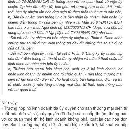
định số 70/2025/NĐ-CP) để thông báo với cơ quan thuế về việc ủy
nhiệm lập hóa đơn điện tử, bao gồm cả trường hợp chấm dứt trước
thời hạn ủy nhiệm lập hóa đơn điện tử theo thỏa thuận giữa các bên;
b) Bên ủy nhiệm điền thông tin của bên nhận ủy nhiệm, bên nhận ủy
nhiệm điền thông tin của bên ủy nhiệm tại Mẫu số 01/ĐKTĐ-HĐĐT
ban hành kèm theo Nghị định số 123/2020/NĐ-CP (được sửa đổi, bổ
sung tại khoản 2 Điều 2 Nghị định số 70/2025/NĐ-CP) như sau:
- Đối với bên ủy nhiệm và bên nhận ủy nhiệm tại Phần 5 “Danh sách
chứng thư số sử dụng” điền thông tin đầy đủ chứng thư số sử dụng
của cả hai bên;
- Đối với bên nhận ủy nhiệm tại cột 5 Phần 6 “Đăng ký ủy nhiệm lập
hóa đơn” điền thông tin tên tổ chức ủy nhiệm và mã số thuế hoặc số
định danh cá nhân của bên ủy nhiệm.
c) Trường hợp người bán hàng hóa, dịch vụ là hộ kinh doanh, cá
nhân kinh doanh ủy nhiệm cho tổ chức quản lý nền tảng thương mại
điện tử lập hóa đơn điện tử cho hoạt động bán hàng hóa, dịch vụ thì
tổ chức quản lý nền tảng thương mại điện tử thực hiện thông báo
với cơ quan thuế.
Như vậy:
- Trường hợp hộ kinh doanh đã ủy quyền cho sàn thương mại điện tử
xuất hóa đơn và việc ủy quyền đã được sàn chấp thuận, thông báo
với cơ quan thuế thì hộ kinh doanh không phải xuất lại các hóa đơn
này. Sàn thương mại điện tử sẽ thực hiện khấu trừ, kê khai và nộp