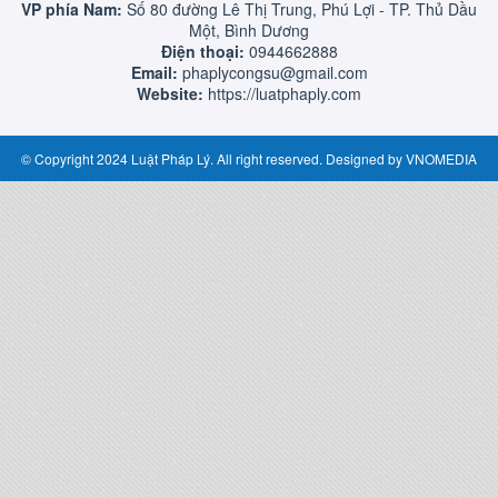
VP phía Nam:
Số 80 đường Lê Thị Trung, Phú Lợi - TP. Thủ Dầu
Một, Bình Dương
Điện thoại:
0944662888
Email:
phaplycongsu@gmail.com
Website:
https://luatphaply.com
© Copyright 2024 Luật Pháp Lý. All right reserved. Designed by
VNOMEDIA