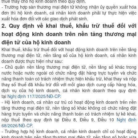
thuế thay cho hộ kinh doanh theo quy định.
- Trường hợp sàn thương mại điện tử không nhận ủy quyền xuất hóa
đơn thì hộ kinh doanh, cá nhân kinh doanh phải tự thực hiện việc
xuất hóa đơn đối với các giao dịch phát sinh.
2. Quy định về khai thuế, khấu trừ thuế đối với
hoạt động kinh doanh trên nền tảng thương mại
điện tử của hộ kinh doanh
Khai thuế, khấu trừ thuế đối với hoạt động kinh doanh trên nền tảng
thương mại điện tử, nền tảng số của hộ kinh doanh, cá nhân kinh
doanh được thực hiện như sau:
- Chủ quản nền tảng thương mại điện tử, nền tảng số khác trong
nước hoặc nước ngoài có chức năng đặt hàng trực tuyến và chức
năng thanh toán có trách nhiệm thực hiện khấu trừ, khai thay và nộp
thay số thuế đã khấu trừ đối với mỗi giao dịch cung cấp hàng hóa,
dịch vụ của hộ kinh doanh, cá nhân kinh doanh theo quy định
tại
Nghị định 117/2025/NĐ-CP
.
- Hộ kinh doanh, cá nhân cư trú có hoạt động kinh doanh trên nền
tảng thương mại điện tử, nền tảng số khác không có chức năng đặt
hàng trực tuyến và chức năng thanh toán có trách nhiệm tự kê khai,
nộp thuế theo quy định tại Điều 8, Điều 9, Điều 10
Nghị định
68/2026/NĐ-CP
.
- Trường hợp hộ kinh doanh, cá nhân kinh doanh chỉ có hoạt động
kinh doanh trên nền tảng thương mại điện tử, nền tảng số hoặc vừa