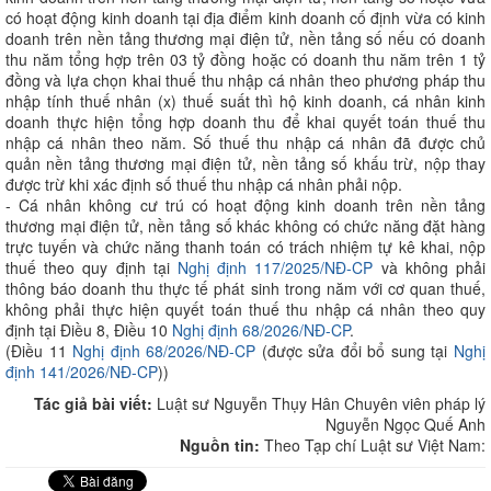
có hoạt động kinh doanh tại địa điểm kinh doanh cố định vừa có kinh
doanh trên nền tảng thương mại điện tử, nền tảng số nếu có doanh
thu năm tổng hợp trên 03 tỷ đồng hoặc có doanh thu năm trên 1 tỷ
đồng và lựa chọn khai thuế thu nhập cá nhân theo phương pháp thu
nhập tính thuế nhân (x) thuế suất thì hộ kinh doanh, cá nhân kinh
doanh thực hiện tổng hợp doanh thu để khai quyết toán thuế thu
nhập cá nhân theo năm. Số thuế thu nhập cá nhân đã được chủ
quản nền tảng thương mại điện tử, nền tảng số khấu trừ, nộp thay
được trừ khi xác định số thuế thu nhập cá nhân phải nộp.
- Cá nhân không cư trú có hoạt động kinh doanh trên nền tảng
thương mại điện tử, nền tảng số khác không có chức năng đặt hàng
trực tuyến và chức năng thanh toán có trách nhiệm tự kê khai, nộp
thuế theo quy định tại
Nghị định 117/2025/NĐ-CP
và không phải
thông báo doanh thu thực tế phát sinh trong năm với cơ quan thuế,
không phải thực hiện quyết toán thuế thu nhập cá nhân theo quy
định tại Điều 8, Điều 10
Nghị định 68/2026/NĐ-CP
.
(Điều 11
Nghị định 68/2026/NĐ-CP
(được sửa đổi bổ sung tại
Nghị
định 141/2026/NĐ-CP
))
Tác giả bài viết:
Luật sư Nguyễn Thụy Hân Chuyên viên pháp lý
Nguyễn Ngọc Quế Anh
Nguồn tin:
Theo Tạp chí Luật sư Việt Nam: