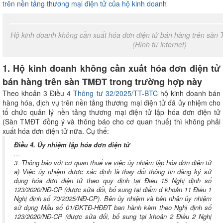
trên nền tảng thương mại điện tử của hộ kinh doanh
Hộ kinh doanh không cần xuất hóa đơn điện tử bán hàng trên sàn
(Hình từ internet)
1. Hộ kinh doanh không cần xuất hóa đơn điện tử
bán hàng trên sàn TMĐT trong trường hợp này
Theo khoản 3 Điều 4
Thông tư 32/2025/TT-BTC
hộ kinh doanh bán
hàng hóa, dịch vụ trên nền tảng thương mại điện tử đã ủy nhiệm cho
tổ chức quản lý nền tảng thương mại điện tử lập hóa đơn điện tử
(Sàn TMĐT đồng ý và thông báo cho cơ quan thuế) thì không phải
xuất hóa đơn điện tử nữa. Cụ thể:
Điều 4. Ủy nhiệm lập hóa đơn điện tử
…
3. Thông báo với cơ quan thuế về việc ủy nhiệm lập hóa đơn điện tử
a) Việc ủy nhiệm được xác định là thay đổi thông tin đăng ký sử
dụng hóa đơn điện tử theo quy định tại Điều 15 Nghị định số
123/2020/NĐ-CP (được sửa đổi, bổ sung tại điểm d khoản 11 Điều 1
Nghị định số 70/2025/NĐ-CP). Bên ủy nhiệm và bên nhận ủy nhiệm
sử dụng Mẫu số 01/ĐKTĐ-HĐĐT ban hành kèm theo Nghị định số
123/2020/NĐ-CP (được sửa đổi, bổ sung tại khoản 2 Điều 2 Nghị