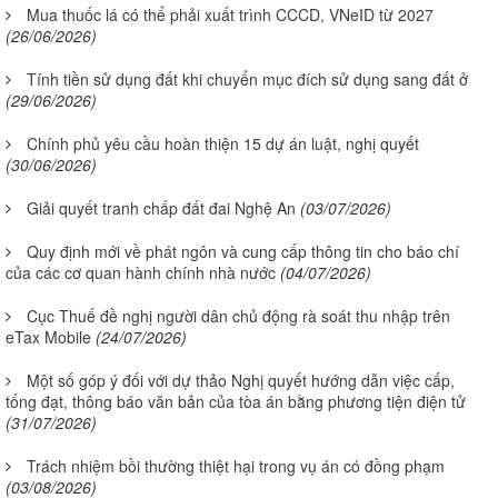
Mua thuốc lá có thể phải xuất trình CCCD, VNeID từ 2027
(26/06/2026)
Tính tiền sử dụng đất khi chuyển mục đích sử dụng sang đất ở
(29/06/2026)
Chính phủ yêu cầu hoàn thiện 15 dự án luật, nghị quyết
(30/06/2026)
Giải quyết tranh chấp đất đai Nghệ An
(03/07/2026)
Quy định mới về phát ngôn và cung cấp thông tin cho báo chí
của các cơ quan hành chính nhà nước
(04/07/2026)
Cục Thuế đề nghị người dân chủ động rà soát thu nhập trên
eTax Mobile
(24/07/2026)
Một số góp ý đối với dự thảo Nghị quyết hướng dẫn việc cấp,
tống đạt, thông báo văn bản của tòa án bằng phương tiện điện tử
(31/07/2026)
Trách nhiệm bồi thường thiệt hại trong vụ án có đồng phạm
(03/08/2026)