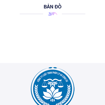
BẢN ĐỒ