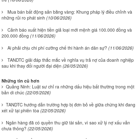
Mua bán bất động sản bằng vàng: Khung pháp lý điều chỉnh và
những rủi ro phát sinh
(10/06/2026)
Cảnh báo xuất hiện tiền giả loại mới mệnh giá 100.000 đồng và
200.000 đồng
(11/06/2026)
Ai phải chịu chi phí cưỡng chế thi hành án dân sự?
(11/06/2026)
TANDTC giải đáp thắc mắc về nghĩa vụ trả nợ của doanh nghiệp
sau khi thay đổi người đại diện
(26/05/2026)
Những tin cũ hơn
Quảng Ninh: Luật sư chỉ ra những dấu hiệu bất thường trong một
bản di chúc
(22/05/2026)
TANDTC hướng dẫn trường hợp bị đơn bỏ về giữa chừng khi đang
xét xử tại phiên tòa
(22/05/2026)
Ngân hàng đã có quyền thu giữ tài sản, vì sao xử lý nợ xấu vẫn
chưa thông?
(22/05/2026)