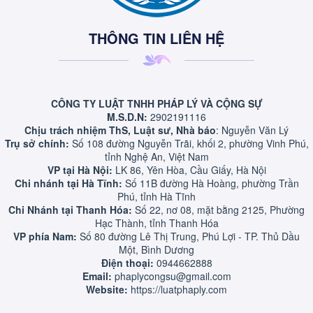
THÔNG TIN LIÊN HỆ
CÔNG TY LUẬT TNHH PHÁP LÝ VÀ CỘNG SỰ
M.S.D.N:
2902191116
Chịu trách nhiệm ThS, Luật sư, Nhà báo
: Nguyễn Văn Lý
Trụ sở chính:
Số 108 đường Nguyễn Trãi, khối 2, phường Vinh Phú,
tỉnh Nghệ An, Việt Nam
VP tại Hà Nội:
LK 86, Yên Hòa, Cầu Giấy, Hà Nội
Chi nhánh tại Hà Tĩnh:
Số 11B đường Hà Hoàng, phường Trần
Phú, tỉnh Hà Tĩnh
Chi Nhánh tại Thanh Hóa:
Số 22, nơ 08, mặt bằng 2125, Phường
Hạc Thành, tỉnh Thanh Hóa
VP phía Nam:
Số 80 đường Lê Thị Trung, Phú Lợi - TP. Thủ Dầu
Một, Bình Dương
Điện thoại:
0944662888
Email:
phaplycongsu@gmail.com
Website:
https://luatphaply.com