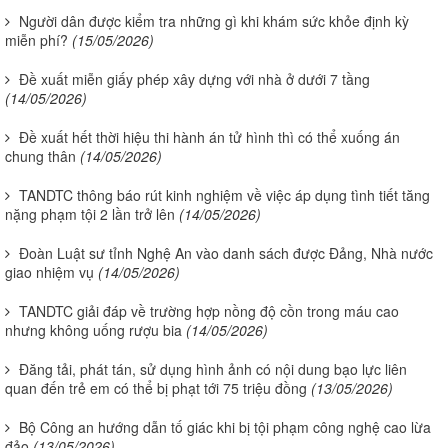
Người dân được kiểm tra những gì khi khám sức khỏe định kỳ
miễn phí?
(15/05/2026)
Đề xuất miễn giấy phép xây dựng với nhà ở dưới 7 tầng
(14/05/2026)
Đề xuất hết thời hiệu thi hành án tử hình thì có thể xuống án
chung thân
(14/05/2026)
TANDTC thông báo rút kinh nghiệm về việc áp dụng tình tiết tăng
nặng phạm tội 2 lần trở lên
(14/05/2026)
Đoàn Luật sư tỉnh Nghệ An vào danh sách được Đảng, Nhà nước
giao nhiệm vụ
(14/05/2026)
TANDTC giải đáp về trường hợp nồng độ cồn trong máu cao
nhưng không uống rượu bia
(14/05/2026)
Đăng tải, phát tán, sử dụng hình ảnh có nội dung bạo lực liên
quan đến trẻ em có thể bị phạt tới 75 triệu đồng
(13/05/2026)
Bộ Công an hướng dẫn tố giác khi bị tội phạm công nghệ cao lừa
đảo
(13/05/2026)