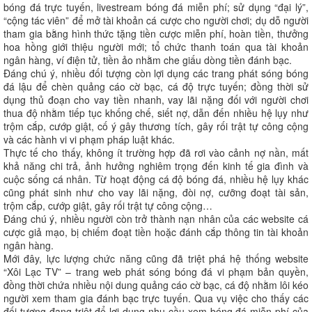
bóng đá trực tuyến, livestream bóng đá miễn phí; sử dụng “đại lý”,
“cộng tác viên” để mở tài khoản cá cược cho người chơi; dụ dỗ người
tham gia bằng hình thức tặng tiền cược miễn phí, hoàn tiền, thưởng
hoa hồng giới thiệu người mới; tổ chức thanh toán qua tài khoản
ngân hàng, ví điện tử, tiền ảo nhằm che giấu dòng tiền đánh bạc.
Đáng chú ý, nhiều đối tượng còn lợi dụng các trang phát sóng bóng
đá lậu để chèn quảng cáo cờ bạc, cá độ trực tuyến; đồng thời sử
dụng thủ đoạn cho vay tiền nhanh, vay lãi nặng đối với người chơi
thua độ nhằm tiếp tục khống chế, siết nợ, dẫn đến nhiều hệ lụy như
trộm cắp, cướp giật, cố ý gây thương tích, gây rối trật tự công cộng
và các hành vi vi phạm pháp luật khác.
Thực tế cho thấy, không ít trường hợp đã rơi vào cảnh nợ nần, mất
khả năng chi trả, ảnh hưởng nghiêm trọng đến kinh tế gia đình và
cuộc sống cá nhân. Từ hoạt động cá độ bóng đá, nhiều hệ lụy khác
cũng phát sinh như cho vay lãi nặng, đòi nợ, cưỡng đoạt tài sản,
trộm cắp, cướp giật, gây rối trật tự công cộng…
Đáng chú ý, nhiều người còn trở thành nạn nhân của các website cá
cược giả mạo, bị chiếm đoạt tiền hoặc đánh cắp thông tin tài khoản
ngân hàng.
Mới đây, lực lượng chức năng cũng đã triệt phá hệ thống website
“Xôi Lạc TV” – trang web phát sóng bóng đá vi phạm bản quyền,
đồng thời chứa nhiều nội dung quảng cáo cờ bạc, cá độ nhằm lôi kéo
người xem tham gia đánh bạc trực tuyến. Qua vụ việc cho thấy các
đối tượng đang triệt để lợi dụng nhu cầu xem bóng đá miễn phí của