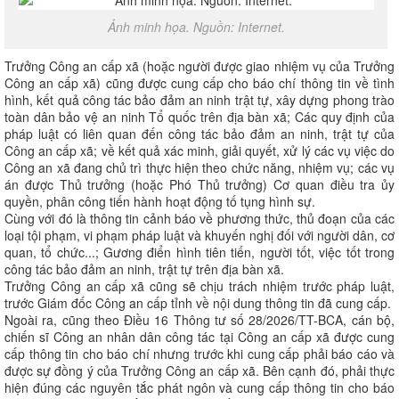
Ảnh minh họa. Nguồn: Internet.
Trưởng Công an cấp xã (hoặc người được giao nhiệm vụ của Trưởng
Công an cấp xã) cũng được cung cấp cho báo chí thông tin về tình
hình, kết quả công tác bảo đảm an ninh trật tự, xây dựng phong trào
toàn dân bảo vệ an ninh Tổ quốc trên địa bàn xã; Các quy định của
pháp luật có liên quan đến công tác bảo đảm an ninh, trật tự của
Công an cấp xã; về kết quả xác minh, giải quyết, xử lý các vụ việc do
Công an xã đang chủ trì thực hiện theo chức năng, nhiệm vụ; các vụ
án được Thủ trưởng (hoặc Phó Thủ trưởng) Cơ quan điều tra ủy
quyền, phân công tiến hành hoạt động tố tụng hình sự.
Cùng với đó là thông tin cảnh báo về phương thức, thủ đoạn của các
loại tội phạm, vi phạm pháp luật và khuyến nghị đối với người dân, cơ
quan, tổ chức...; Gương điển hình tiên tiến, người tốt, việc tốt trong
công tác bảo đảm an ninh, trật tự trên địa bàn xã.
Trưởng Công an cấp xã cũng sẽ chịu trách nhiệm trước pháp luật,
trước Giám đốc Công an cấp tỉnh về nội dung thông tin đã cung cấp.
Ngoài ra, cũng theo Điều 16 Thông tư số 28/2026/TT-BCA, cán bộ,
chiến sĩ Công an nhân dân công tác tại Công an cấp xã được cung
cấp thông tin cho báo chí nhưng trước khi cung cấp phải báo cáo và
được sự đồng ý của Trưởng Công an cấp xã. Bên cạnh đó, phải thực
hiện đúng các nguyên tắc phát ngôn và cung cấp thông tin cho báo