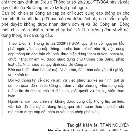
chí theo quy định tại Điều 3 Thông tư số 28/2026/TT-BCA này và các
quy định của Bộ Công an về kỷ luật phát ngôn.
Cán bộ, chiến sĩ Công an cấp xã chỉ được cung cấp thông tin cho
báo chí theo nội dung đã báo cáo và được lãnh đạo có thẩm quyền
phê duyệt; không được nhân danh đơn vị và Bộ Công an. Đồng
thời, chịu trách nhiệm trước pháp luật và Thủ trưởng đơn vị về nội
dung thông tin đã cung cấp.
Theo Điều 3, Thông tư 28/2026/TT-BCA quy định về nguyên tắc
phát ngôn và cung cấp thông tin cho báo chí có nêu rõ, việc cung
cấp thông tin cho báo chí phải thực hiện đúng thẩm quyền, phạm vi,
chức năng, nhiệm vụ được giao; đúng chủ trương của Đảng, pháp
luật của Nhà nước và quy định của Bộ Công an.
Bên cạnh đó, đảm bảo bí mật Nhà nước, đảm bảo các yếu tố nghiệp
vụ, chính trị.
Đối với thông tin về các vụ án, vụ việc phức tạp về an ninh, trật tự
có liên quan đến nhiều Công an đơn vị, địa phương, việc cung cấp
thông tin do đơn vị chủ trì điều tra, giải quyết vụ án, vụ việc thực
hiện.
Ngoài ra, cán bộ, chiến sĩ không được cung cấp thông tin, tài liệu,
văn bản đề án, dự án đang trong quá trình soạn thảo cho báo chí
mà chưa được cấp có thẩm quyền cho phép phổ biến.
Tác giả bài viết:
TRẦN NGUYÊN
Nguồn tin:
Theo Tạp chí Luật sư Việt Nam: