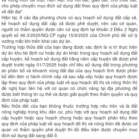
cho phép chuyển mục đích sử dụng đất theo quy định của pháp luật
về đất đai".
Hiện tại, ở các địa phương chưa có quy hoạch sử dụng đất cấp xã,
kế hoạch sử dụng đất cấp xã được phê duyệt, nên các cơ quan,
người có thẩm quyền được căn cứ quy định tại khoản 2 Điều 2 Nghị
quyết số 66.3/2025/NQ-CP ngày 15/9/2025 của Chính phủ để xử lý
vướng mắc khi triển khai các dự án.
Trường hợp thửa đất của bạn đang được xác định là vị trí thực hiện
dự án khu tái định cư hoặc dự án khác trong quy hoạch sử dụng đất
cấp huyện, kế hoạch sử dụng đất hằng năm cấp huyện đã được phê
duyệt trước ngày 01/7/2025 hoặc chỉ tiêu sử dụng đất trong phương
án phân bổ và khoanh vùng đất đai của quy hoạch tỉnh được phân
bổ đến đơn vị hành chính cấp xã sau sắp xếp hoặc quy hoạch được
lập theo quy định của pháp luật về quy hoạch đô thị và nông thôn thì
đề nghị bạn liên hệ với cơ quan có chức năng tại địa phương để
được biết thông tin cụ thể và được giải quyết theo thẩm quyền và quy
định của pháp luật.
Nếu thửa đất của bạn không thuộc trường hợp nêu trên và là đất
nông nghiệp trong khu dân cư, phù hợp với quy hoạch sử dụng đất
cấp huyện hoặc quy hoạch chung hoặc quy hoạch phân khu theo
quy định của pháp luật về quy hoạch đô thị và nông thôn đã được cơ
quan có thẩm quyền phê duyệt thì đủ điều kiện được chuyển mục
đích sử dụng đất sang đất ở.