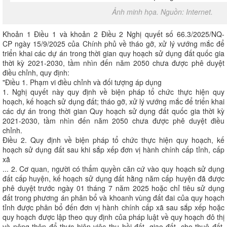
Ảnh minh họa. Nguồn: Internet.
Khoản 1 Điều 1 và khoản 2 Điều 2 Nghị quyết số 66.3/2025/NQ-
CP ngày 15/9/2025 của Chính phủ về tháo gỡ, xử lý vướng mắc để
triển khai các dự án trong thời gian quy hoạch sử dụng đất quốc gia
thời kỳ 2021-2030, tầm nhìn đến năm 2050 chưa được phê duyệt
điều chỉnh, quy định:
"Điều 1. Phạm vi điều chỉnh và đối tượng áp dụng
1. Nghị quyết này quy định về biện pháp tổ chức thực hiện quy
hoạch, kế hoạch sử dụng đất; tháo gỡ, xử lý vướng mắc để triển khai
các dự án trong thời gian Quy hoạch sử dụng đất quốc gia thời kỳ
2021-2030, tầm nhìn đến năm 2050 chưa được phê duyệt điều
chỉnh.
Điều 2. Quy định về biện pháp tổ chức thực hiện quy hoạch, kế
hoạch sử dụng đất sau khi sắp xếp đơn vị hành chính cấp tỉnh, cấp
xã
... 2. Cơ quan, người có thẩm quyền căn cứ vào quy hoạch sử dụng
đất cấp huyện, kế hoạch sử dụng đất hằng năm cấp huyện đã được
phê duyệt trước ngày 01 tháng 7 năm 2025 hoặc chỉ tiêu sử dụng
đất trong phương án phân bổ và khoanh vùng đất đai của quy hoạch
tỉnh được phân bổ đến đơn vị hành chính cấp xã sau sắp xếp hoặc
quy hoạch được lập theo quy định của pháp luật về quy hoạch đô thị
và nông thôn để thực hiện việc thu hồi đất, giao đất, cho thuê đất,