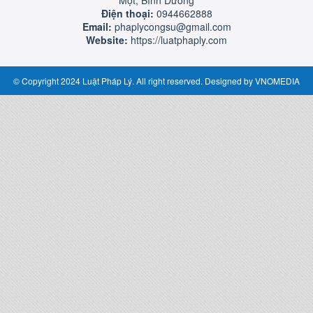
Một, Bình Dương
Điện thoại:
0944662888
Email:
phaplycongsu@gmail.com
Website:
https://luatphaply.com
© Copyright 2024 Luật Pháp Lý. All right reserved. Designed by
VNOMEDIA