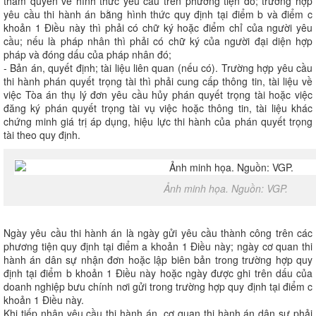
thẩm quyền về hình thức yêu cầu trên phương tiện đó; trường hợp
yêu cầu thi hành án bằng hình thức quy định tại điểm b và điểm c
khoản 1 Điều này thì phải có chữ ký hoặc điểm chỉ của người yêu
cầu; nếu là pháp nhân thì phải có chữ ký của người đại diện hợp
pháp và đóng dấu của pháp nhân đó;
- Bản án, quyết định; tài liệu liên quan (nếu có). Trường hợp yêu cầu
thi hành phán quyết trọng tài thì phải cung cấp thông tin, tài liệu về
việc Tòa án thụ lý đơn yêu cầu hủy phán quyết trọng tài hoặc việc
đăng ký phán quyết trọng tài vụ việc hoặc thông tin, tài liệu khác
chứng minh giá trị áp dụng, hiệu lực thi hành của phán quyết trọng
tài theo quy định.
Ảnh minh họa. Nguồn: VGP.
Ngày yêu cầu thi hành án là ngày gửi yêu cầu thành công trên các
phương tiện quy định tại điểm a khoản 1 Điều này; ngày cơ quan thi
hành án dân sự nhận đơn hoặc lập biên bản trong trường hợp quy
định tại điểm b khoản 1 Điều này hoặc ngày được ghi trên dấu của
doanh nghiệp bưu chính nơi gửi trong trường hợp quy định tại điểm c
khoản 1 Điều này.
Khi tiếp nhận yêu cầu thi hành án, cơ quan thi hành án dân sự phải