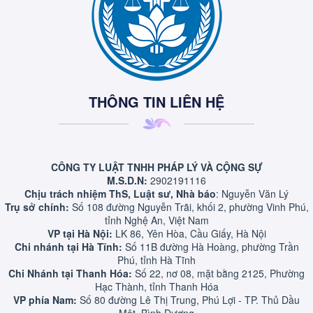
THÔNG TIN LIÊN HỆ
CÔNG TY LUẬT TNHH PHÁP LÝ VÀ CỘNG SỰ
M.S.D.N:
2902191116
Chịu trách nhiệm ThS, Luật sư, Nhà báo
: Nguyễn Văn Lý
Trụ sở chính:
Số 108 đường Nguyễn Trãi, khối 2, phường Vinh Phú,
tỉnh Nghệ An, Việt Nam
VP tại Hà Nội:
LK 86, Yên Hòa, Cầu Giấy, Hà Nội
Chi nhánh tại Hà Tĩnh:
Số 11B đường Hà Hoàng, phường Trần
Phú, tỉnh Hà Tĩnh
Chi Nhánh tại Thanh Hóa:
Số 22, nơ 08, mặt bằng 2125, Phường
Hạc Thành, tỉnh Thanh Hóa
VP phía Nam:
Số 80 đường Lê Thị Trung, Phú Lợi - TP. Thủ Dầu