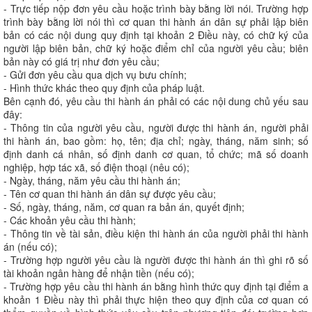
- Trực tiếp nộp đơn yêu cầu hoặc trình bày bằng lời nói. Trường hợp
trình bày bằng lời nói thì cơ quan thi hành án dân sự phải lập biên
bản có các nội dung quy định tại khoản 2 Điều này, có chữ ký của
người lập biên bản, chữ ký hoặc điểm chỉ của người yêu cầu; biên
bản này có giá trị như đơn yêu cầu;
- Gửi đơn yêu cầu qua dịch vụ bưu chính;
- Hình thức khác theo quy định của pháp luật.
Bên cạnh đó, yêu cầu thi hành án phải có các nội dung chủ yếu sau
đây:
- Thông tin của người yêu cầu, người được thi hành án, người phải
thi hành án, bao gồm: họ, tên; địa chỉ; ngày, tháng, năm sinh; số
định danh cá nhân, số định danh cơ quan, tổ chức; mã số doanh
nghiệp, hợp tác xã, số điện thoại (nêu có);
- Ngày, tháng, năm yêu cầu thi hành án;
- Tên cơ quan thi hành án dân sự được yêu cầu;
- Số, ngày, tháng, năm, cơ quan ra bản án, quyết định;
- Các khoản yêu cầu thi hành;
- Thông tin về tài sản, điều kiện thi hành án của người phải thi hành
án (nếu có);
- Trường hợp người yêu cầu là người được thi hành án thì ghi rõ số
tài khoản ngân hàng để nhận tiền (nếu có);
- Trường hợp yêu cầu thi hành án bằng hình thức quy định tại điểm a
khoản 1 Điều này thì phải thực hiện theo quy định của cơ quan có