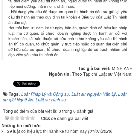
tại thời điểm yêu cầu thi hành án, người được thi hành án không trực
tiếp nuôi dưỡng, thăm nom, chăm sóc;
- Nội dung yêu cầu đã được cơ quan thi hành án dân sự gửi lại yêu
cầu thi hành án theo quy định tại khoản 4 Điều 38 của Luật Thi hành
án dân sự.
Hết thời hạn 01 năm kể từ ngày bản án, quyết định có hiệu lực pháp
luật mà cơ quan, tổ chức, doanh nghiệp được thi hành án đối với
khoản tiền, tài sản thuộc sở hữu nhà nước không yêu cầu thi hành
án thì cơ quan, tổ chức quản lý trực tiếp hoặc cơ quan đại diện chủ
sở hữu của cơ quan, tổ chức, doanh nghiệp đó có trách nhiệm chỉ
đạo việc yêu cầu thi hành án.
Tác giả bài viết:
MINH ANH
Nguồn tin:
Theo Tạp chí Luật sư Việt Nam:
Tags:
Luật Pháp Lý và Cộng sự
,
Luật sư Nguyễn Văn Lý
,
Luật
sư giỏi Nghệ An
,
Luật sư Hình sự
Tổng số điểm của bài viết là: 0 trong 0 đánh giá
Click để đánh giá bài viết
Những tin mới hơn
29 luật có hiệu lực thi hành kể từ hôm nay
(01/07/2026)