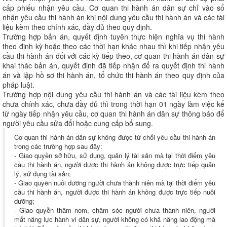
cấp phiếu nhận yêu cầu. Cơ quan thi hành án dân sự chỉ vào sổ
nhận yêu cầu thi hành án khi nội dung yêu cầu thi hành án và các tài
liệu kèm theo chính xác, đầy đủ theo quy định.
Trường hợp bản án, quyết định tuyên thực hiện nghĩa vụ thi hành
theo định kỳ hoặc theo các thời hạn khác nhau thì khi tiếp nhận yêu
cầu thi hành án đối với các kỳ tiếp theo, cơ quan thi hành án dân sự
khai thác bản án, quyết định đã tiếp nhận để ra quyết định thi hành
án và lập hồ sơ thi hành án, tổ chức thi hành án theo quy định của
pháp luật.
Trường hợp nội dung yêu cầu thi hành án và các tài liệu kèm theo
chưa chính xác, chưa đầy đủ thì trong thời hạn 01 ngày làm việc kể
từ ngày tiếp nhận yêu cầu, cơ quan thi hành án dân sự thông báo để
người yêu cầu sửa đổi hoặc cung cấp bổ sung.
Cơ quan thi hành án dân sự không được từ chối yêu cầu thi hành án
trong các trường hợp sau đây:
- Giao quyền sở hữu, sử dụng, quản lý tài sản mà tại thời điểm yêu
cầu thi hành án, người được thi hành án không được trực tiếp quản
lý, sử dụng tài sản;
- Giao quyền nuôi dưỡng người chưa thành niên mà tại thời điểm yêu
cầu thi hành án, người được thi hành án không được trực tiếp nuôi
dưỡng;
- Giao quyền thăm nom, chăm sóc người chưa thành niên, người
mất năng lực hành vi dân sự, người không có khả năng lao động mà