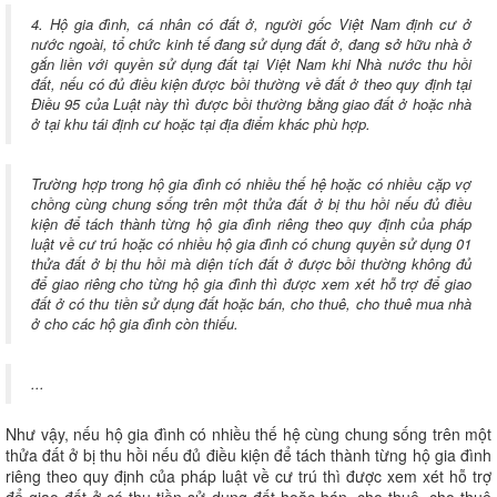
4. Hộ gia đình, cá nhân có đất ở, người gốc Việt Nam định cư ở
nước ngoài, tổ chức kinh tế đang sử dụng đất ở, đang sở hữu nhà ở
gắn liền với quyền sử dụng đất tại Việt Nam khi Nhà nước thu hồi
đất, nếu có đủ điều kiện được bồi thường về đất ở theo quy định tại
Điều 95 của Luật này thì được bồi thường bằng giao đất ở hoặc nhà
ở tại khu tái định cư hoặc tại địa điểm khác phù hợp.
Trường hợp trong hộ gia đình có nhiều thế hệ hoặc có nhiều cặp vợ
chồng cùng chung sống trên một thửa đất ở bị thu hồi nếu đủ điều
kiện để tách thành từng hộ gia đình riêng theo quy định của pháp
luật về cư trú hoặc có nhiều hộ gia đình có chung quyền sử dụng 01
thửa đất ở bị thu hồi mà diện tích đất ở được bồi thường không đủ
để giao riêng cho từng hộ gia đình thì được xem xét hỗ trợ để giao
đất ở có thu tiền sử dụng đất hoặc bán, cho thuê, cho thuê mua nhà
ở cho các hộ gia đình còn thiếu.
...
Như vậy, nếu hộ gia đình có nhiều thế hệ cùng chung sống trên một
thửa đất ở bị thu hồi nếu đủ điều kiện để tách thành từng hộ gia đình
riêng theo quy định của pháp luật về cư trú thì được xem xét hỗ trợ
để giao đất ở có thu tiền sử dụng đất hoặc bán, cho thuê, cho thuê