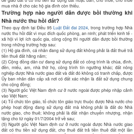
mua nhà ở cho các hộ gia đình còn thiếu.
Trường hợp nào người dân được bồi thường khi
Nhà nước thu hồi đất?
Theo quy định tại Điều 95
Luật Đất đai 2024
, trong trường hợp Nhà
nước thu hồi đất vì mục đích quốc phòng, an ninh; phát triển kinh tế -
xã hội vì lợi ích quốc gia, công cộng thì người dân được bồi thường
trong những trường hợp sau:
(1) Hộ gia đình, cá nhân đang sử dụng đất không phải là đất thuê trả
tiền thuê đất hằng năm;
(2) Cộng đồng dân cư đang sử dụng đất có công trình là chùa, đình,
đền, miếu, am, nhà thờ họ, công trình tín ngưỡng khác; đất nông
nghiệp được Nhà nước giao đất và đất đó không có tranh chấp, được
Ủy ban nhân dân cấp xã nơi có đất xác nhận là đất sử dụng chung
cho cộng đồng;
(3) Người gốc Việt Nam định cư ở nước ngoài được phép nhập cảnh
vào Việt Nam;
(4) Tổ chức tôn giáo, tổ chức tôn giáo trực thuộc được Nhà nước cho
phép hoạt động đang sử dụng đất mà không phải là đất do Nhà
nước giao, cho thuê; không phải là đất nhận chuyển nhượng, nhận
tặng cho từ ngày 01/7/2004 trở về sau;
(5) Người gốc Việt Nam định cư ở nước ngoài được Nhà nước giao
đất có thu tiền sử dụng đất, cho thuê đất trả tiền thuê đất một lần