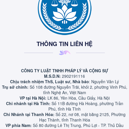
THÔNG TIN LIÊN HỆ
CÔNG TY LUẬT TNHH PHÁP LÝ VÀ CỘNG SỰ
M.S.D.N:
2902191116
Chịu trách nhiệm ThS, Luật sư, Nhà báo
: Nguyễn Văn Lý
Trụ sở chính:
Số 108 đường Nguyễn Trãi, khối 2, phường Vinh Phú,
tỉnh Nghệ An, Việt Nam
VP tại Hà Nội:
LK 86, Yên Hòa, Cầu Giấy, Hà Nội
Chi nhánh tại Hà Tĩnh:
Số 11B đường Hà Hoàng, phường Trần
Phú, tỉnh Hà Tĩnh
Chi Nhánh tại Thanh Hóa:
Số 22, nơ 08, mặt bằng 2125, Phường
Hạc Thành, tỉnh Thanh Hóa
VP phía Nam:
Số 80 đường Lê Thị Trung, Phú Lợi - TP. Thủ Dầu