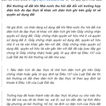
Bồi thường về đất khi Nhà nước thu hồi đất đối với trường hợp
diện tích đo đạc thực tế khác với diện tích ghi trên giấy tờ về
quyền sử dụng đất
Hộ gia đình, cá nhân đang sử dụng đất khi Nhà nước thu hồi đất mà
diện tích đo đạc thực tế khác với diện tích ghi trên Giấy chứng nhận
quyền sử dụng đất, Giấy chứng nhận quyền sở hữu nhà ở và quyền
sử dụng đất ở, Giấy chứng nhận quyền sử dụng đất, quyền sở hữu
nhà ở và tài sản khác gắn liền với đất, Giấy chứng nhận quyền sử
dụng đất, quyền sở hữu tài sản gắn liền với đất đã cấp (sau đây gọi
chung là Giấy chứng nhận) hoặc giấy tờ quy định tại Điều 137 của
Luật Đất đai thì bồi thường về đất như sau:
1. Nếu diện tích đo đạc thực tế nhỏ hơn diện tích ghi trên Giấy
chứng nhận hoặc giấy tờ quy định tại Điều 137 của Luật Đất đai thì
bồi thường về đất theo diện tích đo đạc thực tế theo quy định tại
khoản 6 Điều 135 của Luật Đất đai.
Trường hợp đã hoàn thành việc đo đạc thực tế phục vụ cho việc thu
hồi đất mà sau đó do thiên tai, sạt lở, sụt lún dẫn đến tại thời điểm
lập phương án bồi thường, hỗ trợ, tái định cư diện tích của thửa đất