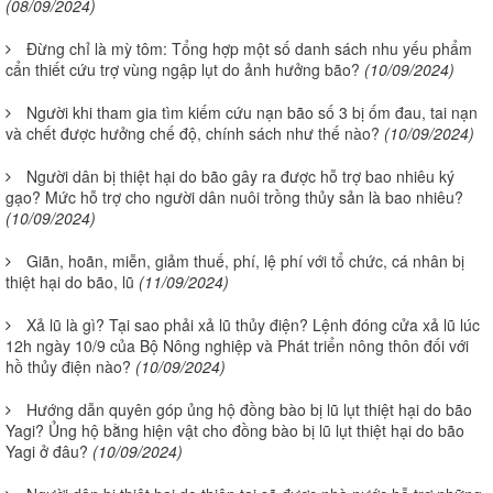
(08/09/2024)
Đừng chỉ là mỳ tôm: Tổng hợp một số danh sách nhu yếu phẩm
cẩn thiết cứu trợ vùng ngập lụt do ảnh hưởng bão?
(10/09/2024)
Người khi tham gia tìm kiếm cứu nạn bão số 3 bị ốm đau, tai nạn
và chết được hưởng chế độ, chính sách như thế nào?
(10/09/2024)
Người dân bị thiệt hại do bão gây ra được hỗ trợ bao nhiêu ký
gạo? Mức hỗ trợ cho người dân nuôi trồng thủy sản là bao nhiêu?
(10/09/2024)
Giãn, hoãn, miễn, giảm thuế, phí, lệ phí với tổ chức, cá nhân bị
thiệt hại do bão, lũ
(11/09/2024)
Xả lũ là gì? Tại sao phải xả lũ thủy điện? Lệnh đóng cửa xả lũ lúc
12h ngày 10/9 của Bộ Nông nghiệp và Phát triển nông thôn đối với
hồ thủy điện nào?
(10/09/2024)
Hướng dẫn quyên góp ủng hộ đồng bào bị lũ lụt thiệt hại do bão
Yagi? Ủng hộ bằng hiện vật cho đồng bào bị lũ lụt thiệt hại do bão
Yagi ở đâu?
(10/09/2024)