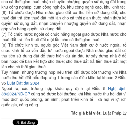
cho cả thời gian thuê; nhận chuyển nhượng quyền sử dụng đất trong
khu công nghiệp, cụm công nghiệp, khu công nghệ cao, khu kinh tế;
(6) Tổ chức được Nhà nước giao đất có thu tiền sử dụng đất, cho
thuê đất trả tiền thuê đất một lần cho cả thời gian thuê; nhận thừa kế
quyền sử dụng đất, nhận chuyển nhượng quyền sử dụng đất, nhận
góp vốn bằng quyền sử dụng đất;
(7) Tổ chức nước ngoài có chức năng ngoại giao được Nhà nước cho
thuê đất trả tiền thuê đất một lần cho cả thời gian thuê;
(8) Tổ chức kinh tế, người gốc Việt Nam định cư ở nước ngoài, tổ
chức kinh tế có vốn đầu tư nước ngoài được Nhà nước giao đất có
thu tiền sử dụng đất để thực hiện dự án đầu tư xây dựng nhà ở để
bán hoặc để bán kết hợp cho thuê; cho thuê đất trả tiền thuê đất một
lần cho cả thời gian thuê.
Tuy nhiên, những trường hợp nêu trên chỉ được bồi thường khi Nhà
nước thu hồi đất nếu đáp ứng 1 trong các điều kiện tại khoản 2 Điều
95
Luật Đất đai 2024
.
Ngoài ra, các trường hợp khác quy định tại Điều 5
Nghị định
88/2024/NĐ-CP
cũng sẽ được bồi thường khi Nhà nước thu hồi đất vì
mục đích quốc phòng, an ninh; phát triển kinh tế - xã hội vì lợi ích
quốc gia, công cộng.
Tác giả bài viết:
Luật Pháp Lý