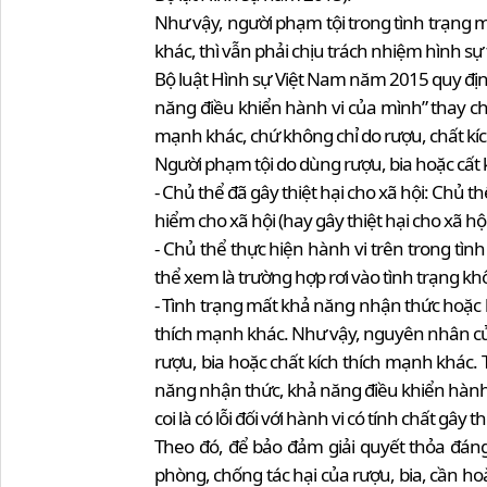
Như vậy, người phạm tội trong tình trạng 
khác, thì vẫn phải chịu trách nhiệm hình sự
Bộ luật Hình sự Việt Nam năm 2015 quy địn
năng điều khiển hành vi của mình” thay cho
mạnh khác, chứ không chỉ do rượu, chất kíc
Người phạm tội do dùng rượu, bia hoặc cất k
- Chủ thể đã gây thiệt hại cho xã hội: Chủ 
hiểm cho xã hội (hay gây thiệt hại cho xã 
- Chủ thể thực hiện hành vi trên trong t
thể xem là trường hợp rơi vào tình trạng kh
- Tình trạng mất khả năng nhận thức hoặc 
thích mạnh khác. Như vậy, nguyên nhân củ
rượu, bia hoặc chất kích thích mạnh khác. 
năng nhận thức, khả năng điều khiển hành v
coi là có lỗi đối với hành vi có tính chất gây
Theo đó, để bảo đảm giải quyết thỏa đáng
phòng, chống tác hại của rượu, bia, cần ho