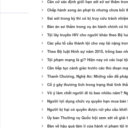
Căn cứ xác định giới hạn xét xử sơ thẩm tron
Chấp hành xong án phạt tù nhưng chưa bồi 
Sai sót trong kỳ thi có bị truy cứu trách nhi
Bản án sơ thẩm trong vụ án hành chính có hi
Tội lây truyền HIV cho người khác theo Bộ lu
Các yếu tố cấu thành tội cho vay lãi nặng tr
Theo Bộ luật Hình sự năm 2015, trồng bao nhiê
Tội phạm mạng là gì? Hiện nay có các loại 
Cần tiếp tục cảnh giác trước các thủ đoạn mạ
Thanh Chương, Nghệ An: Những vấn đề pháp 
Cố ý gây thương tích trong trạng thái tinh t
Vô ý làm chết người đi tù bao nhiêu năm? Ng
Người lợi dụng chức vụ quyền hạn mua bán t
Người bị hại có quyền được rút yêu cầu khởi
Ủy ban Thường vụ Quốc hội xem xét về giải t
Bàn về hậu quả tâm lí của hành vi phạm tội t