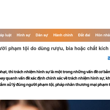
áp luật
Hình sự
Dân sự
Hành chính
Đất đai
Hôn nhâ
ười phạm tội do dùng rượu, bia hoặc chất kích
hạt, thì trách nhiệm hình sự là một trong những vấn đề cơ bản,
oay quanh vấn đề xác định chính xác về trách nhiệm hình sự, kh
đảm xử lý đúng người phạm tội, pháp nhân thương mại phạm tội