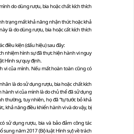
ình do dùng rượu, bia hoặc chất kích thích
tình trạng mất khả năng nhận thức hoặc khả
ày là do dùng rượu, bia hoặc cất kích thích
c điều kiện (dấu hiệu) sau đây:
rách nhiệm hình sự đã thực hiện hành vi nguy
ật Hình sự quy định.
nh vi của mình. Nếu mất hoàn toàn cũng có
hân là do sử dụng rượu, bia hoặc chất kích
hành vi của mình là do chủ thể đã sử dụng
nh thường, tuy nhiên, họ đã “tự tước bỏ khả
, khả năng điều khiển hành vi và do vậy, bị
 có sử dụng rượu, bia và bảo đảm công tác
bổ sung năm 2017 (Bộ luật Hình sự) về trách