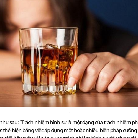
·
 như sau: “Trách nhiệm hình sự là một dạng của trách nhiệm ph
được thể hiện bằng việc áp dụng một hoặc nhiều biện pháp cưỡng 