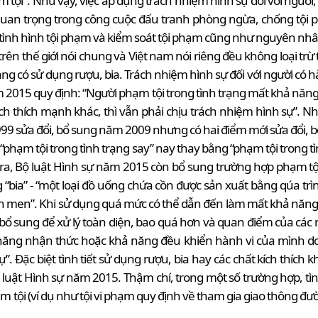
tội". Như vậy, việc áp dụng trách nhiệm hình sự đối với người
 quan trọng trong công cuộc đấu tranh phòng ngừa, chống tội p
tình hình tội phạm và kiểm soát tội phạm cũng như nguyên nhâ
trên thế giới nói chung và Việt nam nói riêng đều không loại tr
ạng có sử dụng rượu, bia. Trách nhiệm hình sự đối với người có 
năm 2015 quy định: “Người phạm tội trong tình trạng mất khả nă
ch thích mạnh khác, thì vẫn phải chịu trách nhiệm hình sự”. N
999 sửa đổi, bổ sung năm 2009 nhưng có hai điểm mới sửa đổi, b
 “phạm tội trong tình trạng say” nay thay bằng “phạm tội trong
 ra, Bộ luật Hình sự năm 2015 còn bổ sung trường hợp phạm tộ
“bia” - “một loại đồ uống chứa cồn được sản xuất bằng qúa tr
lên men”. Khi sử dụng quá mức có thể dẫn đến làm mất khả năn
 bổ sung để xử lý toàn diện, bao quá hơn và quan điểm của các 
 năng nhận thức hoặc khả năng đều khiển hành vi của mình do
ự”. Đặc biệt tình tiết sử dụng rượu, bia hay các chất kích thích
luật Hình sự năm 2015. Thậm chí, trong một số trường hợp, tìn
m tội (ví dụ như tội vi phạm quy định về tham gia giao thông đư