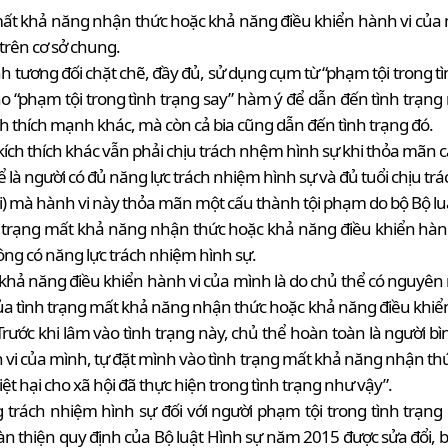
mất khả năng nhận thức hoặc khả năng điều khiển hành vi của m
 trên cơ sở chung.
h tương đối chặt chẽ, đầy đủ, sử dụng cụm từ “phạm tội trong 
 “phạm tội trong tình trạng say” hàm ý để dẫn đến tình trạng n
h thích mạnh khác, mà còn cả bia cũng dẫn đến tình trạng đó.
ích thích khác vẫn phải chịu trách nhệm hình sự khi thỏa mãn cá
thể là người có đủ năng lực trách nhiệm hình sự và đủ tuổi chịu t
hội) mà hành vi này thỏa mãn một cấu thành tội phạm do bộ Bộ lu
ình trạng mất khả năng nhận thức hoặc khả năng điều khiển hà
ông có năng lực trách nhiệm hình sự.
khả năng điều khiển hành vi của mình là do chủ thể có nguyên n
a tình trạng mất khả năng nhận thức hoặc khả năng điều khiển 
Trước khi lâm vào tình trạng này, chủ thể hoàn toàn là người bì
i của mình, tự đặt mình vào tình trạng mất khả năng nhận thức
 thiệt hại cho xã hội đã thực hiện trong tình trạng như vậy”.
 trách nhiệm hình sự đối với người phạm tội trong tình trạng
àn thiện quy định của Bộ luật Hình sự năm 2015 được sửa đổi, 