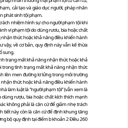
, pháp nhân thương mại phạm tội có căn cứ,
hạm, cải tạo và giáo dục người, pháp nhân
n phát sinh tội phạm.
ừ trách nhiệm hình sự cho người phạm tội khi
hành vi phạm tội do dùng rươu, bia hoặc chất
ng nhận thức hoặc khả năng điều khiển hành
hư vậy, về cơ bản, quy định này vẫn kế thừa
ổ sung.
 tình trạng mất khả năng nhận thức hoặc khả
i trong tình trạng mất khả năng nhận thức
ình lên men đường lơ lửng trong môi trường
g nhận thức hoặc khả năng điều khiển hành
nhà làm luật là “người phạm tội” (vẫn xem là
 dùng rượu, bia hoặc chất kích thích mạnh
 khác không phải là căn cứ để giảm nhẹ trách
h tiết này còn là căn cứ để định khung tăng
ờng bộ quy định tại điểm b khoản 2 Điều 260