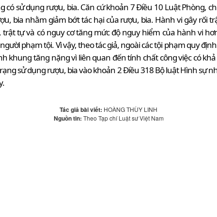
ng có sử dụng rượu, bia. Căn cứ khoản 7 Điều 10 Luật Phòng, ch
, bia nhằm giảm bớt tác hại của rượu, bia. Hành vi gây rối tr
 trật tự và có nguy cơ tăng mức độ nguy hiểm của hành vi hơ
ời phạm tội. Vì vậy, theo tác giả, ngoài các tội phạm quy định
 định khung tăng nặng vì liên quan đến tính chất công việc có 
h trạng sử dụng rượu, bia vào khoản 2 Điều 318 Bộ luật Hình s
y.
Tác giả bài viết:
HOÀNG THÙY LINH
Nguồn tin:
Theo Tạp chí Luật sư Việt Nam