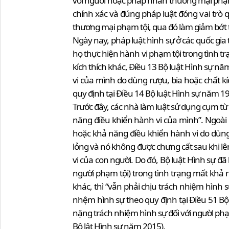
với người hoặc pháp nhân thương mại phạm 
chính xác và đúng pháp luật đóng vai trò
thương mại phạm tội, qua đó làm giảm bớt 
Ngày nay, pháp luật hình sự ở các quốc gia 
họ thực hiện hành vi phạm tội trong tình tr
kích thích khác, Điều 13 Bộ luật Hình sự 
vi của mình do dùng rượu, bia hoặc chất kí
quy định tại Điều 14 Bộ luật Hình sự năm 1
Trước đây, các nhà làm luật sử dụng cụm từ
năng điều khiển hành vi của mình”. Ngoài
hoặc khả năng điều khiển hành vi do dùng 
lỏng và nó không được chưng cất sau khi 
vi của con người. Do đó, Bộ luật Hình sự đã
người phạm tội) trong tình trạng mất khả
khác, thì “vẫn phải chịu trách nhiệm hình s
nhệm hình sự theo quy định tại Điều 51 Bộ 
nặng trách nhiệm hình sự đối với người phạ
Bộ lật Hình sự năm 2015).