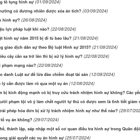
(01/09/2024)
g tố tụng hình sự
(03/09/2024)
thường có đương nhiên được xóa án tích?
(26/08/2024)
ệm hình sự?
(22/08/2024)
ệu lực pháp luật khi nào?
(21/08/2024)
ật hình sự năm 2015 bị đi tù bao lâu?
(21/08/2024)
ong giao dịch dân sự theo Bộ luật Hình sự 2015?
(22/08/2024)
u cây cần sa trở lên thì bị xử lý hình sự?
(22/08/2024)
tội phạm mạng nào?
(12/08/2024)
o danh Luật sư để lừa đảo chiếm đoạt tài sản
(12/08/2024)
lý cần được làm rõ qua một vụ án
hần bị kích động mạnh có bị truy cứu trách nhiệm hình sự không? Các y
ười phạm tội vô ý làm chết người tự thú có được xem là tình tiết giảm
(29/07/20
rái phép hóa đơn bị xử lý trách nhiệm hình sự như thế nào?
(29/07/2024)
 tố vụ án không?
hể, thành lập, sáp nhập một số cơ quan điều tra hình sự trong Quân đội
(25/07/2024)
rong giải quyết các vụ án hình sự