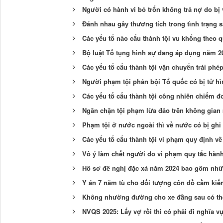
Người có hành vi bỏ trốn không trả nợ do bị 
Đánh nhau gây thương tích trong tình trạng s
Các yếu tố nào cấu thành tội vu khống theo 
Bộ luật Tố tụng hình sự đang áp dụng năm 20
Các yếu tố cấu thành tội vận chuyển trái phé
Người phạm tội phản bội Tổ quốc có bị tử h
Các yếu tố cấu thành tội công nhiên chiếm đo
Ngăn chặn tội phạm lừa đảo trên không gia
Phạm tội ở nước ngoài thì về nước có bị ghi
Các yếu tố cấu thành tội vi phạm quy định v
Vô ý làm chết người do vi phạm quy tắc hàn
Hồ sơ đề nghị đặc xá năm 2024 bao gồm nhữn
Y án 7 năm tù cho đối tượng côn đồ cầm ki
Không nhường đường cho xe đằng sau có thể 
NVQS 2025: Lấy vợ rồi thì có phải đi nghĩa 