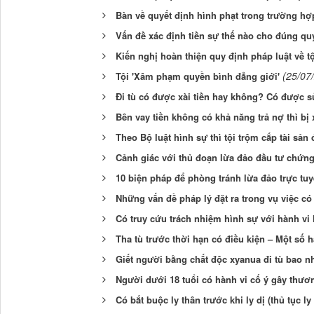
Bàn về quyết định hình phạt trong trường h
Vấn đề xác định tiền sự thế nào cho đúng qu
Kiến nghị hoàn thiện quy định pháp luật về t
(25/07
Tội 'Xâm phạm quyền bình đẳng giới'
Đi tù có được xài tiền hay không? Có được 
Bên vay tiền không có khả năng trả nợ thì bị
Theo Bộ luật hình sự thì tội trộm cắp tài sả
Cảnh giác với thủ đoạn lừa đảo đầu tư chứn
10 biện pháp để phòng tránh lừa đảo trực tu
Những vấn đề pháp lý đặt ra trong vụ việc có
Có truy cứu trách nhiệm hình sự với hành v
Tha tù trước thời hạn có điều kiện – Một số 
Giết người bằng chất độc xyanua đi tù bao 
Người dưới 18 tuổi có hành vi cố ý gây thươ
Có bắt buộc ly thân trước khi ly dị (thủ tục l