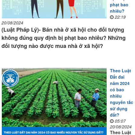
phạt bao
nhiêu?
22:19
20/08/2024
(Luật Pháp Lý)- Bán nhà ở xã hội cho đối tượng
không đúng quy định bị phạt bao nhiêu? Những
đối tượng nào được mua nhà ở xã hội?
Theo Luật
Đất đai
năm 2024
có bao
nhiêu
nguyên tắc
sử dụng
đất?
05:07
20/08/2024
Theo Luật