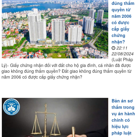
đúng thẩm
quyền từ
năm 2006
có được
cấp giấy
chứng
nhận?
22:11
22/08/2024
(Luật Pháp
Lý)- Giấy chứng nhận đối với đất cho hộ gia đình, cá nhân đã được
giao không đúng thẩm quyền? Đất giao không đúng thẩm quyền từ
năm 2006 có được cấp giấy chứng nhận?
Bản án sơ
thẩm trong
vụ án hành
chính có
hiệu lực
pháp luật