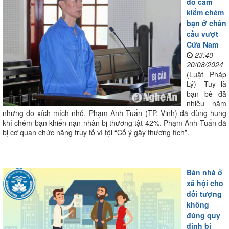
đồ cầm
kiếm chém
bạn ở chân
cầu vượt
Cửa Nam
23:40
20/08/2024
(Luật Pháp
Lý)- Tuy là
bạn bè đã
nhiều năm
nhưng do xích mích nhỏ, Phạm Anh Tuấn (TP. Vinh) đã dùng hung
khí chém bạn khiến nạn nhân bị thương tật 42%. Phạm Anh Tuấn đã
bị cơ quan chức năng truy tố vì tội “Cố ý gây thương tích”.
Bán nhà ở
xã hội cho
đối tượng
không
đúng quy
định bị