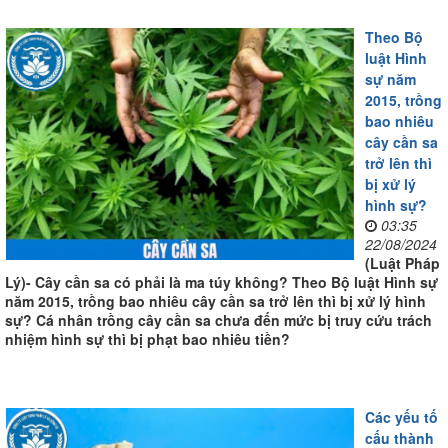
Theo Bộ
luật Hình
sự năm
2015, trồng
bao nhiêu
cây cần sa
trở lên thì
bị xử lý
hình sự?
03:35
22/08/2024
(Luật Pháp
Lý)- Cây cần sa có phải là ma túy không? Theo Bộ luật Hình sự
năm 2015, trồng bao nhiêu cây cần sa trở lên thì bị xử lý hình
sự? Cá nhân trồng cây cần sa chưa đến mức bị truy cứu trách
nhiệm hình sự thì bị phạt bao nhiêu tiền?
Các yếu tố
cấu thành