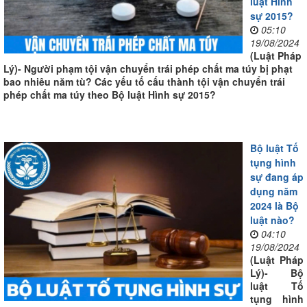
luật Hình
sự 2015?
05:10
19/08/2024
(Luật Pháp
Lý)- Người phạm tội vận chuyển trái phép chất ma túy bị phạt
bao nhiêu năm tù? Các yếu tố cấu thành tội vận chuyển trái
phép chất ma túy theo Bộ luật Hình sự 2015?
Bộ luật Tố
tụng hình
sự đang áp
dụng năm
2024 là Bộ
luật nào?
04:10
19/08/2024
(Luật Pháp
Lý)- Bộ
luật Tố
tụng hình