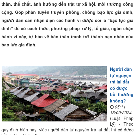
thần, thể chất, ảnh hưởng đến trật tự xã hội, môi trường công
cộng. Góp phần tuyên truyền phòng, chống bạo lực gia đình,
người dân cần nhận diện các hành vi được coi là “bạo lực gia
đình” để có cách thức, phương pháp xử lý, tố giác, ngăn chặn
hành vi này, tự bảo vệ bản thân tránh trở thành nạn nhân của
bạo lực gia đình.
Người dân
tự nguyện
trả lại đất
có được
bồi thường
không?
05:11
13/09/2024
(Luật Pháp
Lý) - Theo
quy định hiện nay, việc người dân tự nguyện trả lại đất thì có được