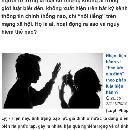
người tự xưng là luật sư nhưng không ai trong
giới luật biết đến, không xuất hiện trên bất kỳ kênh
thông tin chính thống nào, chỉ “nổi tiếng” trên
mạng xã hội. Họ là ai, hoạt động ra sao và nguy
hiểm thế nào?
Nhận diện
hành vi
“bạo lực
gia đình”
theo pháp
luật hiện
hành?
22:55
22/11/2024
(Luật Pháp
Lý) - Hiện nay, tình trạng bạo lực gia đình ở nước ta đang diễn
biến rất phức tạp, gây ra nhiều hậu quả nghiêm trọng về cả tinh