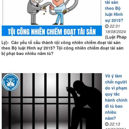
tài sản
theo Bộ
luật Hình
sự 2015?
22:31
18/08/2024
(Luật Pháp
Lý)- Các yếu tố cấu thành tội công nhiên chiếm đoạt tài sản
theo Bộ luật Hình sự 2015? Tội công nhiên chiếm đoạt tài sản
bị phạt bao nhiêu năm tù?
Vô ý làm
chết người
do vi phạm
quy tắc
hành chính
đi tù bao
nhiêu
năm?
22:13