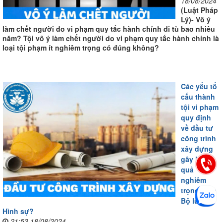
18/08/2024
(Luật Pháp
Lý)- Vô ý
làm chết người do vi phạm quy tắc hành chính đi tù bao nhiêu
năm? Tội vô ý làm chết người do vi phạm quy tắc hành chính là
loại tội phạm ít nghiêm trọng có đúng không?
Các yếu tố
cấu thành
tội vi phạm
quy định
về đầu tư
công trình
xây dựng
gây hậu
quả
nghiêm
trọng theo
Bộ luật
Hình sự?
21:53 18/08/2024