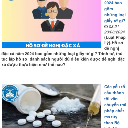
2024 bao
gồm
những loại
giấy tờ gì?
03:21
20/08/2024
(Luật Pháp
Lý)-Hồ sơ
đề nghị
đặc xá năm 2024 bao gồm những loại giấy tờ gì? Trình tự, thủ
tục lập hồ sơ, danh sách người đủ điều kiện được đề nghị đặc
xá được thực hiện như thế nào?
Các yếu tố
cấu thành
tội vận
chuyển trái
phép chất
ma túy
theo Bộ