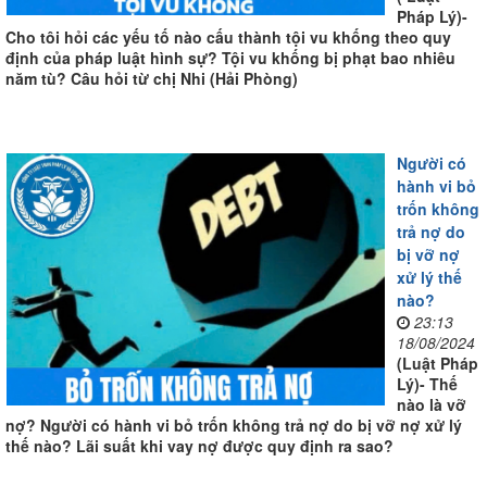
Pháp Lý)-
Cho tôi hỏi các yếu tố nào cấu thành tội vu khống theo quy
định của pháp luật hình sự? Tội vu khống bị phạt bao nhiêu
năm tù? Câu hỏi từ chị Nhi (Hải Phòng)
Người có
hành vi bỏ
trốn không
trả nợ do
bị vỡ nợ
xử lý thế
nào?
23:13
18/08/2024
(Luật Pháp
Lý)- Thế
nào là vỡ
nợ? Người có hành vi bỏ trốn không trả nợ do bị vỡ nợ xử lý
thế nào? Lãi suất khi vay nợ được quy định ra sao?