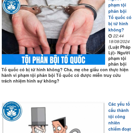
phạm tội
phản bội
Tổ quốc có
bị tử hình
không?
22:44
18/08/2024
(Luật Pháp
Lý)- Người
phạm tội
phản bội
Tổ quốc có bị tử hình không? Cha, mẹ che giấu con thực hiện
hành vi phạm tội phản bội Tổ quốc có được miễn truy cứu
trách nhiệm hình sự không?
Các yếu tố
cấu thành
tội công
nhiên
chiếm đoạt