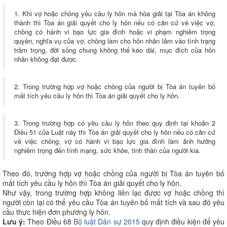
1. Khi vợ hoặc chồng yêu cầu ly hôn mà hòa giải tại Tòa án không
thành thì Tòa án giải quyết cho ly hôn nếu có căn cứ về việc vợ,
chồng có hành vi bạo lực gia đình hoặc vi phạm nghiêm trọng
quyền, nghĩa vụ của vợ, chồng làm cho hôn nhân lâm vào tình trạng
trầm trọng, đời sống chung không thể kéo dài, mục đích của hôn
nhân không đạt được.
2. Trong trường hợp vợ hoặc chồng của người bị Tòa án tuyên bố
mất tích yêu cầu ly hôn thì Tòa án giải quyết cho ly hôn.
3. Trong trường hợp có yêu cầu ly hôn theo quy định tại khoản 2
Điều 51 của Luật này thì Tòa án giải quyết cho ly hôn nếu có căn cứ
về việc chồng, vợ có hành vi bạo lực gia đình làm ảnh hưởng
nghiêm trọng đến tính mạng, sức khỏe, tinh thần của người kia.
Theo đó, trường hợp vợ hoặc chồng của người bị Tòa án tuyên bố
mất tích yêu cầu ly hôn thì Tòa án giải quyết cho ly hôn.
Như vậy, trong trường hợp không liên lạc được vợ hoặc chồng thì
người còn lại có thể yêu cầu Tòa án tuyên bố mất tích và sau đó yêu
cầu thực hiện đơn phương ly hôn.
Lưu ý:
Theo Điều 68
Bộ luật Dân sự 2015
quy định điều kiện để yêu