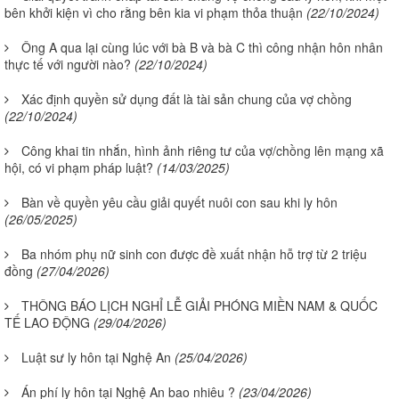
bên khởi kiện vì cho rằng bên kia vi phạm thỏa thuận
(22/10/2024)
Ông A qua lại cùng lúc với bà B và bà C thì công nhận hôn nhân
thực tế với người nào?
(22/10/2024)
Xác định quyền sử dụng đất là tài sản chung của vợ chồng
(22/10/2024)
Công khai tin nhắn, hình ảnh riêng tư của vợ/chồng lên mạng xã
hội, có vi phạm pháp luật?
(14/03/2025)
Bàn về quyền yêu cầu giải quyết nuôi con sau khi ly hôn
(26/05/2025)
Ba nhóm phụ nữ sinh con được đề xuất nhận hỗ trợ từ 2 triệu
đồng
(27/04/2026)
THÔNG BÁO LỊCH NGHỈ LỄ GIẢI PHÓNG MIỀN NAM & QUỐC
TẾ LAO ĐỘNG
(29/04/2026)
Luật sư ly hôn tại Nghệ An
(25/04/2026)
Án phí ly hôn tại Nghệ An bao nhiêu ?
(23/04/2026)