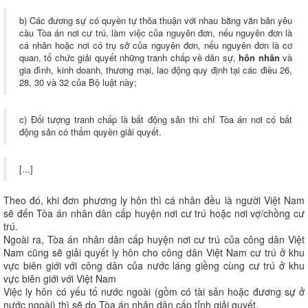
b) Các đương sự có quyền tự thỏa thuận với nhau bằng văn bản yêu
cầu Tòa án nơi cư trú, làm việc của nguyên đơn, nếu nguyên đơn là
cá nhân hoặc nơi có trụ sở của nguyên đơn, nếu nguyên đơn là cơ
quan, tổ chức giải quyết những tranh chấp về dân sự,
hôn nhân
và
gia đình, kinh doanh, thương mại, lao động quy định tại các điều 26,
28, 30 và 32 của Bộ luật này;
c) Đối tượng tranh chấp là bất động sản thì chỉ Tòa án nơi có bất
động sản có thẩm quyền giải quyết.
[...]
Theo đó, khi đơn phương ly hôn thì cá nhân đều là người Việt Nam
sẽ đến Tòa án nhân dân cấp huyện nơi cư trú hoặc nơi vợ/chồng cư
trú.
Ngoài ra, Tòa án nhân dân cấp huyện nơi cư trú của công dân Việt
Nam cũng sẽ giải quyết ly hôn cho công dân Việt Nam cư trú ở khu
vực biên giới với công dân của nước láng giềng cùng cư trú ở khu
vực biên giới với Việt Nam
Việc ly hôn có yếu tố nước ngoài (gồm có tài sản hoặc đương sự ở
nước ngoài) thì sẽ do Tòa án nhân dân cấp tỉnh giải quyết.