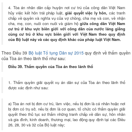
4. Tòa án nhân dân cấp huyện nơi cư trú của công dân Việt Nam
hủy việc kết hôn trái pháp luật,
giải quyết việc ly hôn,
các tranh
chấp về quyền và nghĩa vụ của vợ chồng, cha mẹ và con, về nhận
cha, mẹ, con, nuôi con nuôi và giám hộ
giữa công dân Việt Nam
cư trú ở khu vực biên giới với công dân của nước láng giềng
cùng cư trú ở khu vực biên giới với Việt Nam theo quy định
của Bộ luật này và các quy định khác của pháp luật Việt Nam.
Theo Điều 39
Bộ luật Tố tụng Dân sự 2015
quy định về thẩm quyền
của Tòa án theo lãnh thổ như sau:
Điều 39. Thẩm quyền của Tòa án theo lãnh thổ
1. Thẩm quyền giải quyết vụ án dân sự của Tòa án theo lãnh thổ
được xác định như sau:
a) Tòa án nơi bị đơn cư trú, làm việc, nếu bị đơn là cá nhân hoặc nơi
bị đơn có trụ sở, nếu bị đơn là cơ quan, tổ chức có thẩm quyền giải
quyết theo thủ tục sơ thẩm những tranh chấp về dân sự, hôn nhân
và gia đình, kinh doanh, thương mại, lao động quy định tại các Điều
26, 28, 30 và 32 của Bộ luật này;