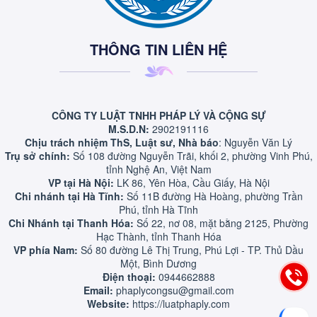
THÔNG TIN LIÊN HỆ
CÔNG TY LUẬT TNHH PHÁP LÝ VÀ CỘNG SỰ
M.S.D.N:
2902191116
Chịu trách nhiệm ThS, Luật sư, Nhà báo
: Nguyễn Văn Lý
Trụ sở chính:
Số 108 đường Nguyễn Trãi, khối 2, phường Vinh Phú,
tỉnh Nghệ An, Việt Nam
VP tại Hà Nội:
LK 86, Yên Hòa, Cầu Giấy, Hà Nội
Chi nhánh tại Hà Tĩnh:
Số 11B đường Hà Hoàng, phường Trần
Phú, tỉnh Hà Tĩnh
Chi Nhánh tại Thanh Hóa:
Số 22, nơ 08, mặt bằng 2125, Phường
Hạc Thành, tỉnh Thanh Hóa
VP phía Nam:
Số 80 đường Lê Thị Trung, Phú Lợi - TP. Thủ Dầu
Một, Bình Dương
Điện thoại:
0944662888
Email:
phaplycongsu@gmail.com
Website:
https://luatphaply.com