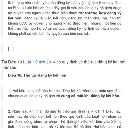
tình trạng hôn nhân, yêu cầu đăng ký các việc hộ tịch theo quy định
tại Điều 3 Luật hộ tịch (sau đây gọi là yêu cầu đăng ký hộ tịch) được
uỷ quyền cho người khác thực hiện thay;
trừ trường hợp đăng ký
kết hôn
, đăng ký lại việc kết hôn, đăng ký nhận cha, mẹ, con thì
không được ủy quyền cho người khác thực hiện, nhưng một bên có
thể trực tiếp nộp hồ sơ tại cơ quan đăng ký hộ tịch có thẩm quyền,
không phải có văn bản ủy quyền của bên còn lại.
[...]
Tại Điều 18
Luật Hộ tịch 2014
có quy định về thủ tục đăng ký kết hôn
như sau:
Điều 18. Thủ tục đăng ký kết hôn
1. Hai bên nam, nữ nộp tờ khai đăng ký kết hôn theo mẫu quy định
cho cơ quan đăng ký hộ tịch và
cùng có mặt khi đăng ký kết hôn.
2. Ngay sau khi nhận đủ giấy tờ theo quy định tại khoản 1 Điều này,
nếu thấy đủ điều kiện kết hôn theo quy định của Luật hôn nhân và
gia đình, công chức tư pháp - hộ tịch ghi việc kết hôn vào Sổ hộ
tịch, cùng hai bên nam, nữ ký tên vào Sổ hộ tịch. Hai bên nam, nữ