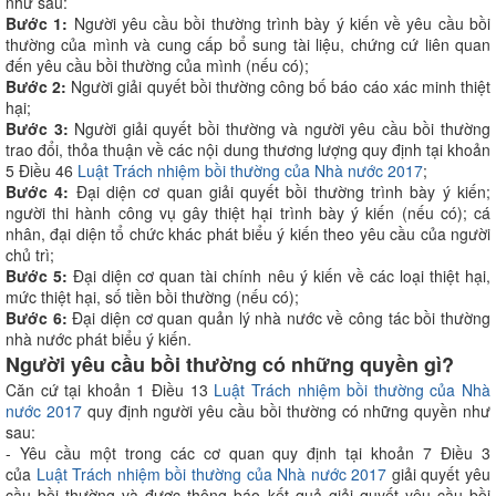
như sau:
Bước 1:
Người yêu cầu bồi thường trình bày ý kiến về yêu cầu bồi
thường của mình và cung cấp bổ sung tài liệu, chứng cứ liên quan
đến yêu cầu bồi thường của mình (nếu có);
Bước 2:
Người giải quyết bồi thường công bố báo cáo xác minh thiệt
hại;
Bước 3:
Người giải quyết bồi thường và người yêu cầu bồi thường
trao đổi, thỏa thuận về các nội dung thương lượng quy định tại khoản
5 Điều 46
Luật Trách nhiệm bồi thường của Nhà nước 2017
;
Bước 4:
Đại diện cơ quan giải quyết bồi thường trình bày ý kiến;
người thi hành công vụ gây thiệt hại trình bày ý kiến (nếu có); cá
nhân, đại diện tổ chức khác phát biểu ý kiến theo yêu cầu của người
chủ trì;
Bước 5:
Đại diện cơ quan tài chính nêu ý kiến về các loại thiệt hại,
mức thiệt hại, số tiền bồi thường (nếu có);
Bước 6:
Đại diện cơ quan quản lý nhà nước về công tác bồi thường
nhà nước phát biểu ý kiến.
Người yêu cầu bồi thường có những quyền gì?
Căn cứ tại khoản 1 Điều 13
Luật Trách nhiệm bồi thường của Nhà
nước 2017
quy định người yêu cầu bồi thường có những quyền như
sau:
- Yêu cầu một trong các cơ quan quy định tại khoản 7 Điều 3
của
Luật Trách nhiệm bồi thường của Nhà nước 2017
giải quyết yêu
cầu bồi thường và được thông báo kết quả giải quyết yêu cầu bồi