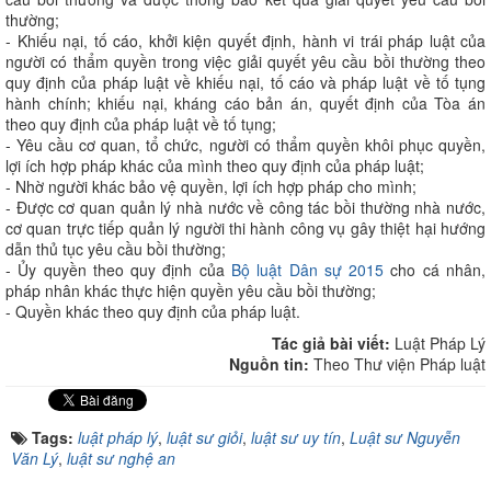
thường;
- Khiếu nại, tố cáo, khởi kiện quyết định, hành vi trái pháp luật của
người có thẩm quyền trong việc giải quyết yêu cầu bồi thường theo
quy định của pháp luật về khiếu nại, tố cáo và pháp luật về tố tụng
hành chính; khiếu nại, kháng cáo bản án, quyết định của Tòa án
theo quy định của pháp luật về tố tụng;
- Yêu cầu cơ quan, tổ chức, người có thẩm quyền khôi phục quyền,
lợi ích hợp pháp khác của mình theo quy định của pháp luật;
- Nhờ người khác bảo vệ quyền, lợi ích hợp pháp cho mình;
- Được cơ quan quản lý nhà nước về công tác bồi thường nhà nước,
cơ quan trực tiếp quản lý người thi hành công vụ gây thiệt hại hướng
dẫn thủ tục yêu cầu bồi thường;
- Ủy quyền theo quy định của
Bộ luật Dân sự 2015
cho cá nhân,
pháp nhân khác thực hiện quyền yêu cầu bồi thường;
- Quyền khác theo quy định của pháp luật.
Tác giả bài viết:
Luật Pháp Lý
Nguồn tin:
Theo Thư viện Pháp luật
Tags:
luật pháp lý
,
luật sư giỏi
,
luật sư uy tín
,
Luật sư Nguyễn
Văn Lý
,
luật sư nghệ an