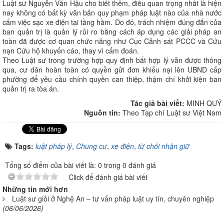
Luật sư Nguyễn Văn Hậu cho biết thêm, điều quan trọng nhất là hiện
nay không có bất kỳ văn bản quy phạm pháp luật nào của nhà nước
cấm việc sạc xe điện tại tầng hầm. Do đó, trách nhiệm đúng đắn của
ban quản trị là quản lý rủi ro bằng cách áp dụng các giải pháp an
toàn đã được cơ quan chức năng như Cục Cảnh sát PCCC và Cứu
nạn Cứu hộ khuyến cáo, thay vì cấm đoán.
Theo Luật sư trong trường hợp quy định bất hợp lý vẫn được thông
qua, cư dân hoàn toàn có quyền gửi đơn khiếu nại lên UBND cấp
phường để yêu cầu chính quyền can thiệp, thậm chí khởi kiện ban
quản trị ra tòa án.
Tác giả bài viết:
MINH QUÝ
Nguồn tin:
Theo Tạp chí Luật sư Việt Nam
Tags:
luật pháp lý
,
Chung cư
,
xe điện
,
từ chối nhận giữ
Tổng số điểm của bài viết là: 0 trong 0 đánh giá
Click để đánh giá bài viết
Những tin mới hơn
Luật sư giỏi ở Nghệ An – tư vấn pháp luật uy tín, chuyên nghiệp
(06/06/2026)