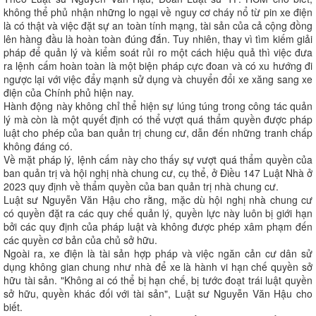
không thể phủ nhận những lo ngại về nguy cơ cháy nổ từ pin xe điện
là có thật và việc đặt sự an toàn tính mạng, tài sản của cả cộng đồng
lên hàng đầu là hoàn toàn đúng đắn. Tuy nhiên, thay vì tìm kiếm giải
pháp để quản lý và kiểm soát rủi ro một cách hiệu quả thì việc đưa
ra lệnh cấm hoàn toàn là một biện pháp cực đoan và có xu hướng đi
ngược lại với việc đẩy mạnh sử dụng và chuyển đổi xe xăng sang xe
điện của Chính phủ hiện nay.
Hành động này không chỉ thể hiện sự lúng túng trong công tác quản
lý mà còn là một quyết định có thể vượt quá thẩm quyền được pháp
luật cho phép của ban quản trị chung cư, dẫn đến những tranh chấp
không đáng có.
Về mặt pháp lý, lệnh cấm này cho thấy sự vượt quá thẩm quyền của
ban quản trị và hội nghị nhà chung cư, cụ thể, ở Điều 147 Luật Nhà ở
2023 quy định về thẩm quyền của ban quản trị nhà chung cư.
Luật sư Nguyễn Văn Hậu cho rằng, mặc dù hội nghị nhà chung cư
có quyền đặt ra các quy chế quản lý, quyền lực này luôn bị giới hạn
bởi các quy định của pháp luật và không được phép xâm phạm đến
các quyền cơ bản của chủ sở hữu.
Ngoài ra, xe điện là tài sản hợp pháp và việc ngăn cản cư dân sử
dụng không gian chung như nhà để xe là hành vi hạn chế quyền sở
hữu tài sản. "Không ai có thể bị hạn chế, bị tước đoạt trái luật quyền
sở hữu, quyền khác đối với tài sản", Luật sư Nguyễn Văn Hậu cho
biết.