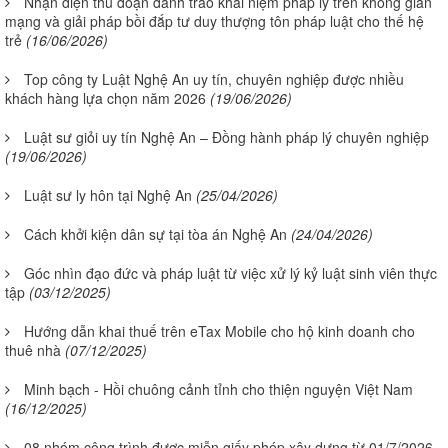
Nhận diện thủ đoạn đánh tráo khái niệm pháp lý trên không gian
mạng và giải pháp bồi đắp tư duy thượng tôn pháp luật cho thế hệ
trẻ
(16/06/2026)
Top công ty Luật Nghệ An uy tín, chuyên nghiệp được nhiều
khách hàng lựa chọn năm 2026
(19/06/2026)
Luật sư giỏi uy tín Nghệ An – Đồng hành pháp lý chuyên nghiệp
(19/06/2026)
Luật sư ly hôn tại Nghệ An
(25/04/2026)
Cách khởi kiện dân sự tại tòa án Nghệ An
(24/04/2026)
Góc nhìn đạo đức và pháp luật từ việc xử lý kỷ luật sinh viên thực
tập
(03/12/2025)
Hướng dẫn khai thuế trên eTax Mobile cho hộ kinh doanh cho
thuê nhà
(07/12/2025)
Minh bạch - Hồi chuông cảnh tỉnh cho thiện nguyện Việt Nam
(16/12/2025)
08 nhóm công trình được miễn giấy phép xây dựng từ 01/7/2026