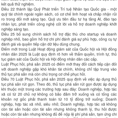
kết quả thử nghiệm.
Điều 22 thành lập Quỹ Phát triển Trí tuệ Nhân tạo Quốc gia - một
quỹ tài chính ngoài ngân sách, có cơ chế linh hoạt và chấp nhận rủi
ro trong đổi mới sáng tạo. Quỹ ưu tiên đầu tư hạ tầng AI, đào tạo
nhân lực, phát triển công nghệ cốt lõi và hỗ trợ doanh nghiệp khởi
nghiệp sáng tạo.
Điều 25 bổ sung chính sách hỗ trợ đặc thù cho startup và doanh
nghiệp nhỏ, bao gồm hỗ trợ chi phí đánh giá sự phù hợp, công cụ tự
đánh giá và quyền tiếp cận dữ liệu dùng chung.
Điểm mới trong Luật Hoạt động giám sát của Quốc hội và Hội đồng
nhân dân 2025 là Luật quy định rõ hơn về thẩm quyền, trình tự, thủ
tục giám sát của Quốc hội và Hội đồng nhân dân các cấp.
Luật Phục hồi, phá sản 2025 có điểm mới thay đổi cách tiếp cận đối
với doanh nghiệp gặp khó khăn tài chính, không chỉ tập trung vào
thủ tục phá sản mà còn chú trọng cơ chế phục hồi.
Điều 70 Luật Phục hồi, phá sản 2025 quy định về việc áp dụng thủ
tục phá sản rút gọn. Theo đó, thủ tục phá sản rút gọn được áp dụng
khi thuộc một trong các trường hợp sau đây: Doanh nghiệp, hợp tác
xã có từ 20 chủ nợ không có bảo đảm trở xuống và có tổng các
khoản nợ gốc phải thanh toán từ 10 tỷ đồng trở xuống; Doanh
nghiệp, hợp tác xã nhỏ, siêu nhỏ; Doanh nghiệp, hợp tác xã không
còn tài sản hoặc còn tài sản nhưng không thanh lý, thu hồi được
hoặc còn tài sản nhưng không đủ để nộp lệ phí phá sản, tạm ứng chi