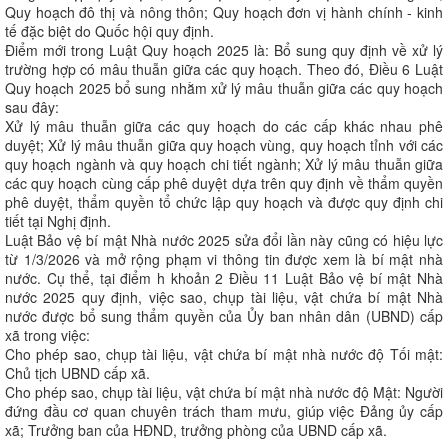
Quy hoạch đô thị và nông thôn; Quy hoạch đơn vị hành chính - kinh
tế đặc biệt do Quốc hội quy định.
Điểm mới trong Luật Quy hoạch 2025 là: Bổ sung quy định về xử lý
trường hợp có mâu thuẫn giữa các quy hoạch. Theo đó, Điều 6 Luật
Quy hoạch 2025 bổ sung nhằm xử lý mâu thuẫn giữa các quy hoạch
sau đây:
Xử lý mâu thuẫn giữa các quy hoạch do các cấp khác nhau phê
duyệt; Xử lý mâu thuẫn giữa quy hoạch vùng, quy hoạch tỉnh với các
quy hoạch ngành và quy hoạch chi tiết ngành; Xử lý mâu thuẫn giữa
các quy hoạch cùng cấp phê duyệt dựa trên quy định về thẩm quyền
phê duyệt, thẩm quyền tổ chức lập quy hoạch và được quy định chi
tiết tại Nghị định.
Luật Bảo vệ bí mật Nhà nước 2025 sửa đổi lần này cũng có hiệu lực
từ 1/3/2026 và mở rộng phạm vi thông tin được xem là bí mật nhà
nước. Cụ thể, tại điểm h khoản 2 Điều 11 Luật Bảo vệ bí mật Nhà
nước 2025 quy định, việc sao, chụp tài liệu, vật chứa bí mật Nhà
nước được bổ sung thẩm quyền của Ủy ban nhân dân (UBND) cấp
xã trong việc:
Cho phép sao, chụp tài liệu, vật chứa bí mật nhà nước độ Tối mật:
Chủ tịch UBND cấp xã.
Cho phép sao, chụp tài liệu, vật chứa bí mật nhà nước độ Mật: Người
đứng đầu cơ quan chuyên trách tham mưu, giúp việc Đảng ủy cấp
xã; Trưởng ban của HĐND, trưởng phòng của UBND cấp xã.