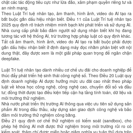
chặt các tác động tiêu cực như lừa đảo, xâm phạm quyền riêng tư và
an ninh mạng.
Theo Luật Trí tuệ nhân tạo, âm thanh, hình ảnh, video do AI tạo ra
bắt buộc gắn dấu hiệu nhận biết. Điều 11 của Luật Trí tuệ nhân tạo
2025 quy định rõ trách nhiệm minh bạch khi phát triển và sử dụng AI.
Nhà cung cấp phải bảo đảm người sử dụng nhận biết khi họ đang
tương tác với hệ thống AI, trừ trường hợp pháp luật có quy định khác.
Tất cả âm thanh, hình ảnh, video do AI tạo ra bắt buộc phải được
gắn dấu hiệu nhận biết ở định dạng máy đọc nhằm phân biệt với nội
dung thật, đây được xem là một giải pháp quan trọng để ngăn chặn
deepfake.
Luật Trí tuệ nhân tạo dành nhiều cơ chế ưu đãi cho doanh nghiệp để
thúc đẩy phát triển hệ sinh thái công nghệ số. Theo Điều 20 Luật quy
định doanh nghiệp AI được hưởng mức ưu đãi cao nhất theo pháp
luật về khoa học công nghệ, công nghệ cao, chuyển đổi số và đầu
tư; đồng thời được tạo điều kiện tiếp cận hạ tầng tính toán, dữ liệu và
môi trường thử nghiệm.
Nhà nước phát triển thị trường AI thông qua việc ưu tiên sử dụng sản
phẩm AI trong đấu thầu, xây dựng sàn giao dịch công nghệ và bảo
đảm môi trường thử nghiệm công bằng.
Điều 21 quy định cơ chế thử nghiệm có kiểm soát (sandbox), cho
phép hệ thống AI mới được thử nghiệm trong môi trường rủi ro có
kiểm soát, thậm chí được miễn hoặc giảm nghĩa vụ tuân thủ dựa trên