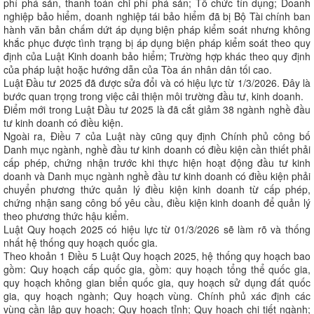
phí phá sản, thanh toán chi phí phá sản; Tổ chức tín dụng; Doanh
nghiệp bảo hiểm, doanh nghiệp tái bảo hiểm đã bị Bộ Tài chính ban
hành văn bản chấm dứt áp dụng biện pháp kiểm soát nhưng không
khắc phục được tình trạng bị áp dụng biện pháp kiểm soát theo quy
định của Luật Kinh doanh bảo hiểm; Trường hợp khác theo quy định
của pháp luật hoặc hướng dẫn của Tòa án nhân dân tối cao.
Luật Đầu tư 2025 đã được sửa đổi và có hiệu lực từ 1/3/2026. Đây là
bước quan trọng trong việc cải thiện môi trường đầu tư, kinh doanh.
Điểm mới trong Luật Đầu tư 2025 là đã cắt giảm 38 ngành nghề đầu
tư kinh doanh có điều kiện.
Ngoài ra, Điều 7 của Luật này cũng quy định Chính phủ công bố
Danh mục ngành, nghề đầu tư kinh doanh có điều kiện cần thiết phải
cấp phép, chứng nhận trước khi thực hiện hoạt động đầu tư kinh
doanh và Danh mục ngành nghề đầu tư kinh doanh có điều kiện phải
chuyển phương thức quản lý điều kiện kinh doanh từ cấp phép,
chứng nhận sang công bố yêu cầu, điều kiện kinh doanh để quản lý
theo phương thức hậu kiểm.
Luật Quy hoạch 2025 có hiệu lực từ 01/3/2026 sẽ làm rõ và thống
nhất hệ thống quy hoạch quốc gia.
Theo khoản 1 Điều 5 Luật Quy hoạch 2025, hệ thống quy hoạch bao
gồm: Quy hoạch cấp quốc gia, gồm: quy hoạch tổng thể quốc gia,
quy hoạch không gian biển quốc gia, quy hoạch sử dụng đất quốc
gia, quy hoạch ngành; Quy hoạch vùng. Chính phủ xác định các
vùng cần lập quy hoạch; Quy hoạch tỉnh; Quy hoạch chi tiết ngành;