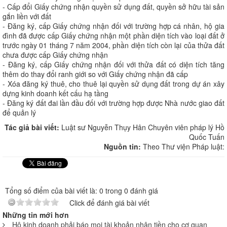
- Cấp đổi Giấy chứng nhận quyền sử dụng đất, quyền sở hữu tài sản
gắn liền với đất
- Đăng ký, cấp Giấy chứng nhận đối với trường hợp cá nhân, hộ gia
đình đã được cấp Giấy chứng nhận một phần diện tích vào loại đất ở
trước ngày 01 tháng 7 năm 2004, phần diện tích còn lại của thửa đất
chưa được cấp Giấy chứng nhận
- Đăng ký, cấp Giấy chứng nhận đối với thửa đất có diện tích tăng
thêm do thay đổi ranh giới so với Giấy chứng nhận đã cấp
- Xóa đăng ký thuê, cho thuê lại quyền sử dụng đất trong dự án xây
dựng kinh doanh kết cấu hạ tầng
- Đăng ký đất đai lần đầu đối với trường hợp được Nhà nước giao đất
để quản lý
Tác giả bài viết:
Luật sư Nguyễn Thụy Hân Chuyên viên pháp lý Hồ
Quốc Tuấn
Nguồn tin:
Theo Thư viện Pháp luật:
Tổng số điểm của bài viết là: 0 trong 0 đánh giá
Click để đánh giá bài viết
Những tin mới hơn
Hộ kinh doanh phải báo mọi tài khoản nhận tiền cho cơ quan