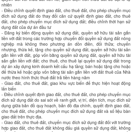
nhiên
- Điều chỉnh quyết định giao đất, cho thuê đất, cho phép chuyển mục
đích sử dụng đất do thay đổi căn cứ quyết định giao đất, cho thuê
đất, cho phép chuyển mục đích sử dụng đất; điều chỉnh thời hạn sử
dụng đất của dự án đầu tư
- Đăng ký biến động quyền sử dụng đất, quyền sở hữu tài sản gắn
liền với đất trong các trường hợp chuyển đổi quyền sử dụng đất nông
nghiệp mà không theo phương án dồn điền, đổi thửa; chuyển
nhượng, thừa kế, tặng cho quyền sử dụng đất, quyền sở hữu tài sản
gắn liền với đất, góp vốn bằng quyền sử dụng đất, quyền sở hữu tài
sản gắn liền với đất; cho thuê, cho thuê lại quyền sử dụng đất trong
dự án xây dựng kinh doanh kết cấu hạ tầng; bán hoặc tặng cho hoặc
để thừa kế hoặc góp vốn bằng tài sản gắn liền với đất thuê của Nhà
nước theo hình thức thuê đất trả tiền hàng năm
- Giao đất, cho thuê đất, giao khu vực biển để thực hiện hoạt động
lấn biển
- Điều chỉnh quyết định giao đất, cho thuê đất, cho phép chuyển mục
đích sử dụng đất do sai sót về ranh giới, vị trí, diện tích, mục đích sử
dụng giữa bản đồ quy hoạch, bản đồ địa chính, quyết định giao đất,
cho thuê đất, cho phép chuyển mục đích sử dụng đất và số liệu bàn
giao đất trên thực địa.
- Giao đất, cho thuê đất, chuyển mục đích sử dụng đất đối với trường
hợp giao đất, cho thuê đất không đấu giá quyền sử dụng đất, không