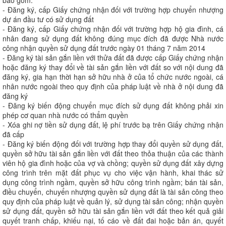
bao gồm:
- Đăng ký, cấp Giấy chứng nhận đối với trường hợp chuyển nhượng
dự án đầu tư có sử dụng đất
- Đăng ký, cấp Giấy chứng nhận đối với trường hợp hộ gia đình, cá
nhân đang sử dụng đất không đúng mục đích đã được Nhà nước
công nhận quyền sử dụng đất trước ngày 01 tháng 7 năm 2014
- Đăng ký tài sản gắn liền với thửa đất đã được cấp Giấy chứng nhận
hoặc đăng ký thay đổi về tài sản gắn liền với đất so với nội dung đã
đăng ký, gia hạn thời hạn sở hữu nhà ở của tổ chức nước ngoài, cá
nhân nước ngoài theo quy định của pháp luật về nhà ở nội dung đã
đăng ký
- Đăng ký biến động chuyển mục đích sử dụng đất không phải xin
phép cơ quan nhà nước có thẩm quyền
- Xóa ghi nợ tiền sử dụng đất, lệ phí trước bạ trên Giấy chứng nhận
đã cấp
- Đăng ký biến động đối với trường hợp thay đổi quyền sử dụng đất,
quyền sở hữu tài sản gắn liền với đất theo thỏa thuận của các thành
viên hộ gia đình hoặc của vợ và chồng; quyền sử dụng đất xây dựng
công trình trên mặt đất phục vụ cho việc vận hành, khai thác sử
dụng công trình ngầm, quyền sở hữu công trình ngầm; bán tài sản,
điều chuyển, chuyển nhượng quyền sử dụng đất là tài sản công theo
quy định của pháp luật về quản lý, sử dụng tài sản công; nhận quyền
sử dụng đất, quyền sở hữu tài sản gắn liền với đất theo kết quả giải
quyết tranh chấp, khiếu nại, tố cáo về đất đai hoặc bản án, quyết