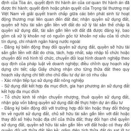
định của Tòa án, quyết định thi hành án của cơ quan thi hành án đã
được thi hành; quyết định hoặc phán quyết của Trọng tài thương mại
Việt Nam về giải quyết tranh chấp giữa các bên phát sinh từ hoạt
động thương mại liên quan đến đất đai; nhận quyền sử dụng đất,
quyền sở hữu tài sản gắn liền với đất do xử lý tài sản thế chấp là
quyền sử dụng đất, tài sản gắn liền với đất đã được đăng ký, bao
gồm cả xử lý khoản nợ có nguồn gốc từ khoản nợ xấu của tổ chức
tín dụng, chi nhánh ngân hàng nước ngoài
- Đăng ký biến động thay đổi quyền sử dụng đất, quyền sở hữu tài
sản gắn liền với đất do chia, tách, hợp nhất, sáp nhập tổ chức hoặc
chuyển đổi mô hình tổ chức, chuyển đổi loại hình doanh nghiệp theo
quy định của pháp luật về doanh nghiệp; điều chỉnh quy hoạch xây
dựng chi tiết; cấp Giấy chứng nhận cho từng thửa đất theo quy
hoạch xây dựng chi tiết cho chủ đầu tư dự án có nhu cầu
- Xác nhận tiếp tục sử dụng đất nông nghiệp
- Sử dụng đất kết hợp đa mục đích, gia hạn phương án sử dụng đất
kết hợp đa mục đích
- Tổ chức kinh tế nhận chuyển nhượng, thuê quyền sử dụng đất,
nhận góp vốn bằng quyền sử dụng đất để thực hiện dự án đầu tư
- Đăng ký biến động đối với trường hợp đổi tên hoặc thay đổi thông
tin về người sử dụng đất, chủ sở hữu tài sản gắn liền với đất hoặc
thay đổi số hiệu hoặc địa chỉ của thửa đất; thay đổi hạn chế quyền
sử dụng đất, quyền sở hữu tài sản gắn liền với đất hoặc có thay đổi
quyền đối với thửa đất liền kề; giảm diện tích thửa đất do sạt lở tự