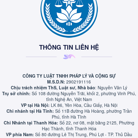
THÔNG TIN LIÊN HỆ
CÔNG TY LUẬT TNHH PHÁP LÝ VÀ CỘNG SỰ
M.S.D.N:
2902191116
Chịu trách nhiệm ThS, Luật sư, Nhà báo
: Nguyễn Văn Lý
Trụ sở chính:
Số 108 đường Nguyễn Trãi, khối 2, phường Vinh Phú,
tỉnh Nghệ An, Việt Nam
VP tại Hà Nội:
LK 86, Yên Hòa, Cầu Giấy, Hà Nội
Chi nhánh tại Hà Tĩnh:
Số 11B đường Hà Hoàng, phường Trần
Phú, tỉnh Hà Tĩnh
Chi Nhánh tại Thanh Hóa:
Số 22, nơ 08, mặt bằng 2125, Phường
Hạc Thành, tỉnh Thanh Hóa
VP phía Nam:
Số 80 đường Lê Thị Trung, Phú Lợi - TP. Thủ Dầu