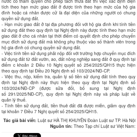
nước có thẩm quyền cho phép tách thửa đất thì việc xác định diện
tích theo hạn mức giao đất ở được tính theo hạn mức của hộ gia
đình hoặc cá nhân được cử là đại diện của những người có chung
quyền sử dụng đất.
- Hạn mức giao đất ở tại địa phương đối với hộ gia đình khi tính tiền
sử dụng đất theo quy định tại Nghị định này được tính theo hạn mức
giao đất ở cho cá nhân tại thời điểm có quyết định cho phép chuyển
mục đích sử dụng đất mà không phụ thuộc vào số thành viên trong
hộ gia đình có chung quyền sử dụng đất.
- Việc tính tiền sử dụng phải nộp đối với trường hợp chuyển mục đích
sử dụng đất từ đất vườn, ao, đất nông nghiệp sang đất ở quy định tại
điểm c khoản 2 Điều 10 Nghị quyết số 254/2025/QH15 thực hiện
theo quy định tại Điều 20 Nghị định số 103/2024/NĐ-CP.
- Việc thu, nộp, kiểm tra, quản lý số tiền sử dụng đất tính theo quy
định tại Nghị định này thực hiện theo quy định tại Nghị định số
103/2024/NĐ-CP (được sửa đổi, bổ sung tại Nghị định
số 291/2025/NĐ-CP), quy định tại Nghị định này và pháp luật về
quản lý thuế.
- Tính tiền sử dụng đất, tiền thuê đất đã được miễn, giảm quy định
tại khoản 7 Điều 7 Nghị quyết số 254/2025/QH15.
Tác giả bài viết:
Luật sư HÀ THỊ KHUYÊN Đoàn Luật sư TP. Hà Nội
Nguồn tin:
Theo Tạp chí Luật sư Việt Nam: