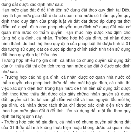
dụng đất được xác định như sau:
Hạn mức giao đất ở để tính tiền sử dụng đất theo quy định tại Điều
này là hạn mức giao đất ở do cơ quan nhà nước có thẩm quyền quy
định theo quy định của pháp luật về đất đai được áp dụng tại thời
điểm có quyết định cho phép chuyển mục đích sử dụng đất của cơ
quan nhà nước có thẩm quyền. Hạn mức này được xác định cho
từng hộ gia đình, cá nhân. Trường hợp hộ gia đình, cá nhân được
hình thành do tách hộ theo quy định của pháp luật thì được tính là 01
đối tượng sử dụng đất để được áp dụng chính sách tính tiền sử dụng
đất theo quy định tại Điều này.
Trường hợp nhiều hộ gia đình, cá nhân có chung quyền sử dụng đất
của 01 thửa đất thì diện tích trong hạn mức giao đất ở được xác định
như sau:
- Trường hợp các hộ gia đình, cá nhân được cơ quan nhà nước có
thẩm quyền cho phép tách thửa đất cho mỗi hộ gia đình, cá nhân thì
việc xác định diện tích trong hạn mức để tính tiền sử dụng đất được
tính theo từng thửa đất được cấp giấy chứng nhận quyền sử dụng
đất, quyền sở hữu tài sản gắn liền với đất và theo nguyên tắc mỗi hộ
gia đình, cá nhân được tách thửa chỉ được xác định diện tích đất
theo hạn mức giao đất ở để tính tiền sử dụng đất một lần theo quy
định tại Nghị định này.
- Trường hợp các hộ gia đình, cá nhân có chung quyền sử dụng đất
của 01 thửa đất mà không thực hiện hoặc không được cơ quan nhà