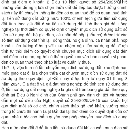
định tại điểm c khoản 2 Điều 10 Nghị quyết số 254/2025/QH15
nhưng vẫn đề nghị lựa chọn thửa đất để tiếp tục được hưởng chính
sách này thì chuyển thông tin đến cơ quan thuế để cơ quan thuế tính
lại tiền sử dụng đất bằng mức 100% chênh lệch giữa tiền sử dụng
đất tính theo giá đất ở và tiền sử dụng đất tính theo giá đất nông
nghiệp tại thời điểm có quyết định chuyển mục đích sử dụng đất; số
tiền sử dụng đất hộ gia đình, cá nhân đã nộp (nếu có) được trừ vào
số tiền sử dụng đất tính lại; đồng thời, hộ gia đình, cá nhân phải nộp
khoản tiền tương đương với mức chậm nộp tiền sử dụng đất được
tính từ thời điểm có quyết định chuyển mục đích sử dụng đất đến
thời điểm cơ quan, người có thẩm quyền có văn bản chuyển vi phạm
đến cơ quan thuế theo pháp luật về quản lý thuế.
Thứ tư, việc tính số lần chuyển mục đích sử dụng đất, xác định hạn
mức giao đất ở, lựa chọn thửa đất chuyển mục đích sử dụng đất để
áp dụng theo quy định tại Điều này được tính từ ngày 01 tháng 8
năm 2024. Giá đất ở và giá đất nông nghiệp để tính tiền sử dụng đất
ở, tiền sử dụng đất nông nghiệp là giá đất trên bảng giá đất theo quy
định tại Điều 8 Nghị định của Chính phủ quy định chi tiết và hướng
dẫn một số điều của Nghị quyết số 254/2025/QH15 của Quốc hội
quy định một số cơ chế, chính sách tháo gỡ khó khăn, vướng mắc
trong tổ chức thi hành Luật Đất đai tại thời điểm có quyết định của cơ
quan nhà nước cho thẩm quyền cho phép chuyển mục đích sử dụng
đất.
Hạn mức giao đất ở để tính tiền sử dụng đất khi chuyển mục đích sử