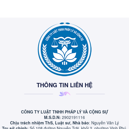
THÔNG TIN LIÊN HỆ
CÔNG TY LUẬT TNHH PHÁP LÝ VÀ CỘNG SỰ
M.S.D.N:
2902191116
Chịu trách nhiệm ThS, Luật sư, Nhà báo
: Nguyễn Văn Lý
Trụ sở chính:
Số 108 đường Nguyễn Trãi, khối 2, phường Vinh Phú,