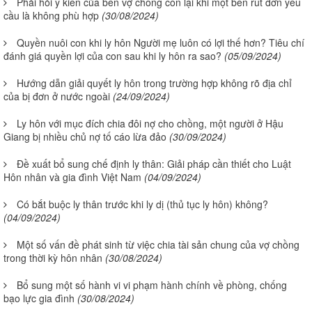
Phải hỏi ý kiến của bên vợ chồng còn lại khi một bên rút đơn yêu
cầu là không phù hợp
(30/08/2024)
Quyền nuôi con khi ly hôn Người mẹ luôn có lợi thế hơn? Tiêu chí
đánh giá quyền lợi của con sau khi ly hôn ra sao?
(05/09/2024)
Hướng dẫn giải quyết ly hôn trong trường hợp không rõ địa chỉ
của bị đơn ở nước ngoài
(24/09/2024)
Ly hôn với mục đích chia đôi nợ cho chồng, một người ở Hậu
Giang bị nhiều chủ nợ tố cáo lừa đảo
(30/09/2024)
Đề xuất bổ sung chế định ly thân: Giải pháp cần thiết cho Luật
Hôn nhân và gia đình Việt Nam
(04/09/2024)
Có bắt buộc ly thân trước khi ly dị (thủ tục ly hôn) không?
(04/09/2024)
Một số vấn đề phát sinh từ việc chia tài sản chung của vợ chồng
trong thời kỳ hôn nhân
(30/08/2024)
Bổ sung một số hành vi vi phạm hành chính về phòng, chống
bạo lực gia đình
(30/08/2024)