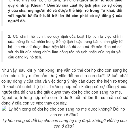
quy định tại Khoản 1 Điều 26 của Luật Hộ tịch phải có sự đồng
ý của cha, mẹ người đó và được thể hiện rõ trong Tờ khai; đối
với người từ đủ 9 tuổi trở lên thi còn phải có sự đồng ý của
người đó.
2. Cải chính hộ tịch theo quy định của Luật Hộ tịch là việc chỉnh
sửa thông tin cá nhân trong Sổ hộ tịch hoặc trong bản chính giấy tờ
hộ tịch và chỉ được thực hiện khi có đủ căn cứ để xác định có sai
sót do lỗi của công chức làm công tác hộ tịch hoặc của người yêu
cầu đăng ký hộ tịch.
Như vậy, sau khi ly hôn xong, mẹ vẫn có thể đổi họ cho con sang họ
của mình. Tuy nhiên cần lưu ý việc đổi họ cho con dưới 18 tuổi phải
có sự đồng ý của cha và việc đồng ý này cần được thể hiện rõ trong
tờ khai cải chính hộ tịch. Trường hợp nếu không có sự đồng ý của
người cha thì chưa thể giải quyết thay đổi họ cho con sang họ mẹ.
Ngoài ra, trường hợp nếu con từ đủ 9 tuổi trở lên thì còn cần có sự
đồng ý của con về việc thay đổi này.
Ly hôn xong có đổi họ cho con sang họ mẹ được không? Đổi họ cho
con ở đâu?