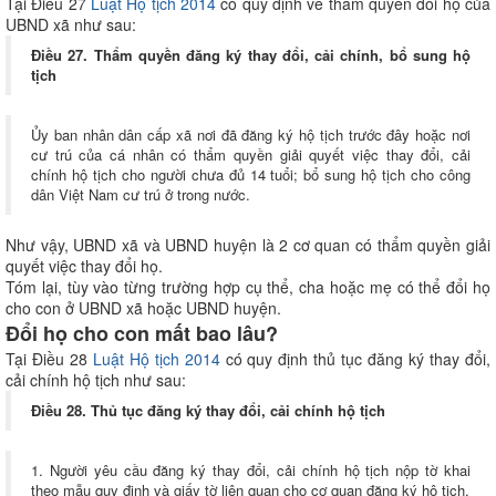
Tại Điều 27
Luật Hộ tịch 2014
có quy định về thẩm quyền đổi họ của
UBND xã như sau:
Điều 27. Thẩm quyền đăng ký thay đổi, cải chính, bổ sung hộ
tịch
Ủy ban nhân dân cấp xã nơi đã đăng ký hộ tịch trước đây hoặc nơi
cư trú của cá nhân có thẩm quyền giải quyết việc thay đổi, cải
chính hộ tịch cho người chưa đủ 14 tuổi; bổ sung hộ tịch cho công
dân Việt Nam cư trú ở trong nước.
Như vậy, UBND xã và UBND huyện là 2 cơ quan có thẩm quyền giải
quyết việc thay đổi họ.
Tóm lại, tùy vào từng trường hợp cụ thể, cha hoặc mẹ có thể đổi họ
cho con ở UBND xã hoặc UBND huyện.
Đổi họ cho con mất bao lâu?
Tại Điều 28
Luật Hộ tịch 2014
có quy định thủ tục đăng ký thay đổi,
cải chính hộ tịch như sau:
Điều 28. Thủ tục đăng ký thay đổi, cải chính hộ tịch
1. Người yêu cầu đăng ký thay đổi, cải chính hộ tịch nộp tờ khai
theo mẫu quy định và giấy tờ liên quan cho cơ quan đăng ký hộ tịch.