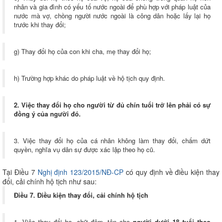
nhân và gia đình có yếu tố nước ngoài để phù hợp với pháp luật của
nước mà vợ, chồng người nước ngoài là công dân hoặc lấy lại họ
trước khi thay đổi;
g) Thay đổi họ của con khi cha, mẹ thay đổi họ;
h) Trường hợp khác do pháp luật về hộ tịch quy định.
2. Việc thay đổi họ cho người từ đủ chín tuổi trở lên phải có sự
đồng ý của người đó.
3. Việc thay đổi họ của cá nhân không làm thay đổi, chấm dứt
quyền, nghĩa vụ dân sự được xác lập theo họ cũ.
Tại Điều 7
Nghị định 123/2015/NĐ-CP
có quy định về điều kiện thay
đổi, cải chính hộ tịch như sau:
Điều 7. Điều kiện thay đổi, cải chính hộ tịch
1. Việc thay đổi họ, chữ đệm, tên cho
người dưới 18 tuổi theo