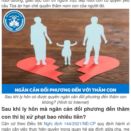
nuôi dưỡng, giáo dục con thì người trực tiếp nuôi con có quyền yêu
cầu Tòa án hạn chế quyền thăm nom con của người đó.
Sau khi ly hôn có được quyền ngăn cản đối phương đến thăm con
không? (Hình từ Internet)
Sau khi ly hôn mà ngăn cản đối phương đến thăm
con thì bị xử phạt bao nhiêu tiền?
Căn cứ theo Điều 56
Nghị định 144/2021/NĐ-CP
quy định hành vi
ngăn cản việc thực hiện quyền trong quan hệ gia đình giữa cha, mẹ