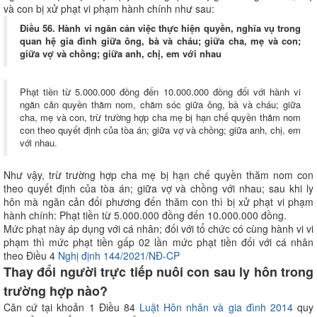
và con bị xử phạt vi phạm hành chính như sau:
Điều 56. Hành vi ngăn cản việc thực hiện quyền, nghĩa vụ trong
quan hệ gia đình giữa ông, bà và cháu; giữa cha, mẹ và con;
giữa vợ và chồng; giữa anh, chị, em với nhau
Phạt tiền từ 5.000.000 đồng đến 10.000.000 đồng đối với hành vi
ngăn cản quyền thăm nom, chăm sóc giữa ông, bà và cháu; giữa
cha, mẹ và con, trừ trường hợp cha mẹ bị hạn chế quyền thăm nom
con theo quyết định của tòa án; giữa vợ và chồng; giữa anh, chị, em
với nhau.
Như vậy, trừ trường hợp cha mẹ bị hạn chế quyền thăm nom con
theo quyết định của tòa án; giữa vợ và chồng với nhau; sau khi ly
hôn mà ngăn cản đối phương đến thăm con thì bị xử phạt vi phạm
hành chính: Phạt tiền từ 5.000.000 đồng đến 10.000.000 đồng.
Mức phạt này áp dụng với cá nhân; đối với tổ chức có cùng hành vi vi
phạm thì mức phạt tiền gấp 02 lần mức phạt tiền đối với cá nhân
theo Điều 4
Nghị định 144/2021/NĐ-CP
Thay đổi người trực tiếp nuôi con sau ly hôn trong
trường hợp nào?
Căn cứ tại khoản 1 Điều 84
Luật Hôn nhân và gia đình 2014
quy