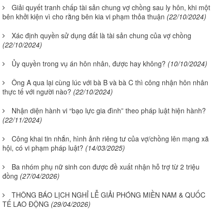
Giải quyết tranh chấp tài sản chung vợ chồng sau ly hôn, khi một
bên khởi kiện vì cho rằng bên kia vi phạm thỏa thuận
(22/10/2024)
Xác định quyền sử dụng đất là tài sản chung của vợ chồng
(22/10/2024)
Ủy quyền trong vụ án hôn nhân, được hay không?
(10/10/2024)
Ông A qua lại cùng lúc với bà B và bà C thì công nhận hôn nhân
thực tế với người nào?
(22/10/2024)
Nhận diện hành vi “bạo lực gia đình” theo pháp luật hiện hành?
(22/11/2024)
Công khai tin nhắn, hình ảnh riêng tư của vợ/chồng lên mạng xã
hội, có vi phạm pháp luật?
(14/03/2025)
Ba nhóm phụ nữ sinh con được đề xuất nhận hỗ trợ từ 2 triệu
đồng
(27/04/2026)
THÔNG BÁO LỊCH NGHỈ LỄ GIẢI PHÓNG MIỀN NAM & QUỐC
TẾ LAO ĐỘNG
(29/04/2026)