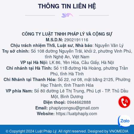
THÔNG TIN LIÊN HỆ
CÔNG TY LUẬT TNHH PHÁP LÝ VÀ CỘNG SỰ
M.S.D.N:
2902191116
Chịu trách nhiệm ThS, Luật sư, Nhà báo
: Nguyễn Văn Lý
Trụ sở chính:
Số 108 đường Nguyễn Trãi, khối 2, phường Vinh Phú,
tỉnh Nghệ An, Việt Nam
VP tại Hà Nội:
LK 86, Yên Hòa, Cầu Giấy, Hà Nội
Chi nhánh tại Hà Tĩnh:
Số 11B đường Hà Hoàng, phường Trần
Phú, tỉnh Hà Tĩnh
Chi Nhánh tại Thanh Hóa:
Số 22, nơ 08, mặt bằng 2125, Phường
Hạc Thành, tỉnh Thanh Hóa
VP phía Nam:
Số 80 đường Lê Thị Trung, Phú Lợi - TP. Thủ Dầu
Một, Bình Dương
Điện thoại:
0944662888
Email:
phaplycongsu@gmail.com
Website:
https://luatphaply.com
© Copyright 2024 Luật Pháp Lý. All right reserved. Designed by
VNOMEDIA