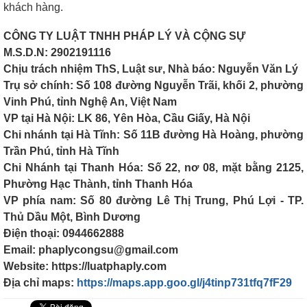
khách hàng.
CÔNG TY LUẬT TNHH PHÁP LÝ VÀ CỘNG SỰ
M.S.D.N: 2902191116
Chịu trách nhiệm ThS, Luật sư, Nhà báo: Nguyễn Văn Lý
Trụ sở chính: Số 108 đường Nguyễn Trãi, khối 2, phường
Vinh Phú, tỉnh Nghệ An, Việt Nam
VP tại Hà Nội: LK 86, Yên Hòa, Cầu Giấy, Hà Nội
Chi nhánh tại Hà Tĩnh: Số 11B đường Hà Hoàng, phường
Trần Phú, tỉnh Hà Tĩnh
Chi Nhánh tại Thanh Hóa: Số 22, nơ 08, mặt bằng 2125,
Phường Hạc Thành, tỉnh Thanh Hóa
VP phía nam: Số 80 đường Lê Thị Trung, Phú Lợi - TP.
Thủ Dầu Một, Bình Dương
Điện thoại: 0944662888
Email: phaplycongsu@gmail.com
Website: https://luatphaply.com
Địa chỉ maps:
https://maps.app.goo.gl/j4tinp731tfq7fF29