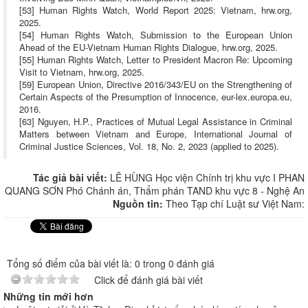
[53] Human Rights Watch, World Report 2025: Vietnam, hrw.org,
2025.
[54] Human Rights Watch, Submission to the European Union
Ahead of the EU-Vietnam Human Rights Dialogue, hrw.org, 2025.
[55] Human Rights Watch, Letter to President Macron Re: Upcoming
Visit to Vietnam, hrw.org, 2025.
[59] European Union, Directive 2016/343/EU on the Strengthening of
Certain Aspects of the Presumption of Innocence, eur-lex.europa.eu,
2016.
[63] Nguyen, H.P., Practices of Mutual Legal Assistance in Criminal
Matters between Vietnam and Europe, International Journal of
Criminal Justice Sciences, Vol. 18, No. 2, 2023 (applied to 2025).
Tác giả bài viết:
LÊ HÙNG Học viện Chính trị khu vực I PHAN
QUANG SƠN Phó Chánh án, Thẩm phán TAND khu vực 8 - Nghệ An
Nguồn tin:
Theo Tạp chí Luật sư Việt Nam:
Tổng số điểm của bài viết là: 0 trong 0 đánh giá
Click để đánh giá bài viết
Những tin mới hơn