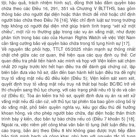
tội, hậu quả, trách nhiệm hình sự), đồng thời bảo đảm quyền bào
chữa theo các Điều 16, 291, 351 và Chương V BLTTHS, bao gồm
thông báo cho người đại diện hoặc thân thích để nhờ hoặc chỉ định
người bào chữa theo Điều 76 [16]. Việc chỉ định luật sư trong trường
hợp không có người đại diện nhờ giúp tránh tình trạng “xét xử một
chiều”, một rủi ro thường gặp trong các vụ án vắng mặt, như được
phân tích trong báo cáo của Human Rights Watch về việc Việt Nam
cần tăng cường bảo vệ quyền bào chữa trong tố tụng hình sự [17].
Về nguyên tắc phối hợp, TTLT 05/2025 nhấn mạnh sự thống nhất
chặt chẽ giữa các cơ quan, thể hiện qua các quy định cụ thể: Cơ
quan điều tra phải tiến hành xác minh và họp với Viện kiểm sát chậm
nhất 20 ngày trước khi hết hạn điều tra để đánh giá chứng cứ, lập
biên bản đưa vào hồ sơ, dẫn đến ban hành kết luận điều tra đề nghị
truy tố vắng mặt nếu đủ điều kiện (Điều 5); Viện kiểm sát xem xét,
quyết định truy tố vắng mặt nếu truy nã thất bại hoặc BC/BC trở về
thì chuyển sang thủ tục chung, với cáo trạng phải nêu rõ lý do và căn
cứ (Điều 6); Tòa án kiểm tra hồ sơ, quyết định đưa vụ án ra xét xử
vắng mặt nếu đủ căn cứ, với thủ tục tại phiên tòa bao gồm công bố lý
do vắng mặt, phổ biến quyền nghĩa vụ, kêu gọi đầu thú để hưởng
khoan hồng, và cho phép người bào chữa, đại diện hoặc thân thích
trình bày ý kiến, đọc bản tự bào chữa nếu có (Điều 7 khoản 5) [18].
Ngoài ra, việc niêm yết công khai văn bản tố tụng (kết luận điều tra,
cáo trạng, bản án) theo Điều 8 khi không giao được trực tiếp đảm
bảo tính minh bạch và công khai, phù hợp với nguyên tắc tố tụng