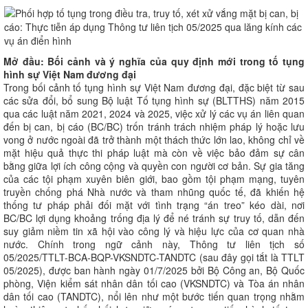
Mở đầu: Bối cảnh và ý nghĩa của quy định mới trong tố tụng
hình sự Việt Nam đương đại
Trong bối cảnh tố tụng hình sự Việt Nam đương đại, đặc biệt từ sau
các sửa đổi, bổ sung Bộ luật Tố tụng hình sự (BLTTHS) năm 2015
qua các luật năm 2021, 2024 và 2025, việc xử lý các vụ án liên quan
đến bị can, bị cáo (BC/BC) trốn tránh trách nhiệm pháp lý hoặc lưu
vong ở nước ngoài đã trở thành một thách thức lớn lao, không chỉ về
mặt hiệu quả thực thi pháp luật mà còn về việc bảo đảm sự cân
bằng giữa lợi ích công cộng và quyền con người cơ bản. Sự gia tăng
của các tội phạm xuyên biên giới, bao gồm tội phạm mạng, tuyên
truyền chống phá Nhà nước và tham nhũng quốc tế, đã khiến hệ
thống tư pháp phải đối mặt với tình trạng “án treo” kéo dài, nơi
BC/BC lợi dụng khoảng trống địa lý để né tránh sự truy tố, dẫn đến
suy giảm niềm tin xã hội vào công lý và hiệu lực của cơ quan nhà
nước. Chính trong ngữ cảnh này, Thông tư liên tịch số
05/2025/TTLT-BCA-BQP-VKSNDTC-TANDTC (sau đây gọi tắt là TTLT
05/2025), được ban hành ngày 01/7/2025 bởi Bộ Công an, Bộ Quốc
phòng, Viện kiểm sát nhân dân tối cao (VKSNDTC) và Tòa án nhân
dân tối cao (TANDTC), nổi lên như một bước tiến quan trọng nhằm