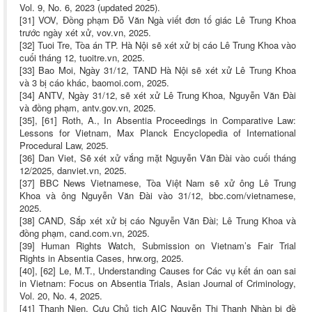
Vol. 9, No. 6, 2023 (updated 2025).
[31] VOV, Đồng phạm Đỗ Văn Ngà viết đơn tố giác Lê Trung Khoa
trước ngày xét xử, vov.vn, 2025.
[32] Tuoi Tre, Tòa án TP. Hà Nội sẽ xét xử bị cáo Lê Trung Khoa vào
cuối tháng 12, tuoitre.vn, 2025.
[33] Bao Moi, Ngày 31/12, TAND Hà Nội sẽ xét xử Lê Trung Khoa
và 3 bị cáo khác, baomoi.com, 2025.
[34] ANTV, Ngày 31/12, sẽ xét xử Lê Trung Khoa, Nguyễn Văn Đài
và đồng phạm, antv.gov.vn, 2025.
[35], [61] Roth, A., In Absentia Proceedings in Comparative Law:
Lessons for Vietnam, Max Planck Encyclopedia of International
Procedural Law, 2025.
[36] Dan Viet, Sẽ xét xử vắng mặt Nguyễn Văn Đài vào cuối tháng
12/2025, danviet.vn, 2025.
[37] BBC News Vietnamese, Tòa Việt Nam sẽ xử ông Lê Trung
Khoa và ông Nguyễn Văn Đài vào 31/12, bbc.com/vietnamese,
2025.
[38] CAND, Sắp xét xử bị cáo Nguyễn Văn Đài; Lê Trung Khoa và
đồng phạm, cand.com.vn, 2025.
[39] Human Rights Watch, Submission on Vietnam’s Fair Trial
Rights in Absentia Cases, hrw.org, 2025.
[40], [62] Le, M.T., Understanding Causes for Các vụ kết án oan sai
in Vietnam: Focus on Absentia Trials, Asian Journal of Criminology,
Vol. 20, No. 4, 2025.
[41] Thanh Nien, Cựu Chủ tịch AIC Nguyễn Thị Thanh Nhàn bị đề