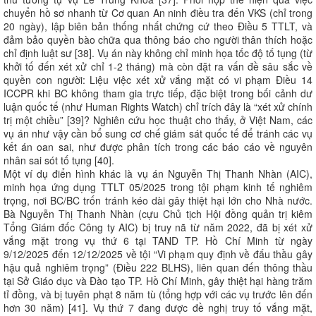
chuyển hồ sơ nhanh từ Cơ quan An ninh điều tra đến VKS (chỉ trong
20 ngày), lập biên bản thống nhất chứng cứ theo Điều 5 TTLT, và
đảm bảo quyền bào chữa qua thông báo cho người thân thích hoặc
chỉ định luật sư [38]. Vụ án này không chỉ minh họa tốc độ tố tụng (từ
khởi tố đến xét xử chỉ 1-2 tháng) mà còn đặt ra vấn đề sâu sắc về
quyền con người: Liệu việc xét xử vắng mặt có vi phạm Điều 14
ICCPR khi BC không tham gia trực tiếp, đặc biệt trong bối cảnh dư
luận quốc tế (như Human Rights Watch) chỉ trích đây là “xét xử chính
trị một chiều” [39]? Nghiên cứu học thuật cho thấy, ở Việt Nam, các
vụ án như vậy cần bổ sung cơ chế giám sát quốc tế để tránh các vụ
kết án oan sai, như được phân tích trong các báo cáo về nguyên
nhân sai sót tố tụng [40].
Một ví dụ điển hình khác là vụ án Nguyễn Thị Thanh Nhàn (AIC),
minh họa ứng dụng TTLT 05/2025 trong tội phạm kinh tế nghiêm
trọng, nơi BC/BC trốn tránh kéo dài gây thiệt hại lớn cho Nhà nước.
Bà Nguyễn Thị Thanh Nhàn (cựu Chủ tịch Hội đồng quản trị kiêm
Tổng Giám đốc Công ty AIC) bị truy nã từ năm 2022, đã bị xét xử
vắng mặt trong vụ thứ 6 tại TAND TP. Hồ Chí Minh từ ngày
9/12/2025 đến 12/12/2025 về tội “Vi phạm quy định về đấu thầu gây
hậu quả nghiêm trọng” (Điều 222 BLHS), liên quan đến thông thầu
tại Sở Giáo dục và Đào tạo TP. Hồ Chí Minh, gây thiệt hại hàng trăm
tỉ đồng, và bị tuyên phạt 8 năm tù (tổng hợp với các vụ trước lên đến
hơn 30 năm) [41]. Vụ thứ 7 đang được đề nghị truy tố vắng mặt,