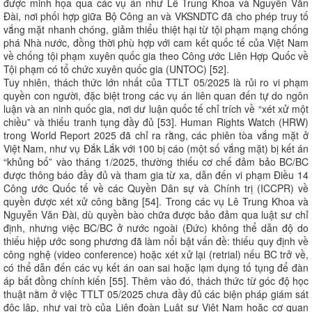
được minh họa qua các vụ án như Lê Trung Khoa và Nguyễn Văn
Đài, nơi phối hợp giữa Bộ Công an và VKSNDTC đã cho phép truy tố
vắng mặt nhanh chóng, giảm thiểu thiệt hại từ tội phạm mạng chống
phá Nhà nước, đồng thời phù hợp với cam kết quốc tế của Việt Nam
về chống tội phạm xuyên quốc gia theo Công ước Liên Hợp Quốc về
Tội phạm có tổ chức xuyên quốc gia (UNTOC) [52].
Tuy nhiên, thách thức lớn nhất của TTLT 05/2025 là rủi ro vi phạm
quyền con người, đặc biệt trong các vụ án liên quan đến tự do ngôn
luận và an ninh quốc gia, nơi dư luận quốc tế chỉ trích về “xét xử một
chiều” và thiếu tranh tụng đầy đủ [53]. Human Rights Watch (HRW)
trong World Report 2025 đã chỉ ra rằng, các phiên tòa vắng mặt ở
Việt Nam, như vụ Đắk Lắk với 100 bị cáo (một số vắng mặt) bị kết án
“khủng bố” vào tháng 1/2025, thường thiếu cơ chế đảm bảo BC/BC
được thông báo đầy đủ và tham gia từ xa, dẫn đến vi phạm Điều 14
Công ước Quốc tế về các Quyền Dân sự và Chính trị (ICCPR) về
quyền được xét xử công bằng [54]. Trong các vụ Lê Trung Khoa và
Nguyễn Văn Đài, dù quyền bào chữa được bảo đảm qua luật sư chỉ
định, nhưng việc BC/BC ở nước ngoài (Đức) không thể dẫn độ do
thiếu hiệp ước song phương đã làm nổi bật vấn đề: thiếu quy định về
công nghệ (video conference) hoặc xét xử lại (retrial) nếu BC trở về,
có thể dẫn đến các vụ kết án oan sai hoặc lạm dụng tố tụng để đàn
áp bất đồng chính kiến [55]. Thêm vào đó, thách thức từ góc độ học
thuật nằm ở việc TTLT 05/2025 chưa đầy đủ các biện pháp giám sát
độc lập, như vai trò của Liên đoàn Luật sư Việt Nam hoặc cơ quan