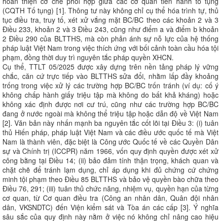
hoàn thiện cơ chế phối hợp giữa các cơ quan tiến hành tố tụng
(CQTH Tố tụng) [1]. Thông tư này không chỉ cụ thể hóa trình tự, thủ
tục điều tra, truy tố, xét xử vắng mặt BC/BC theo các khoản 2 và 3
Điều 233, khoản 2 và 3 Điều 243, cũng như điểm a và điểm b khoản
2 Điều 290 của BLTTHS, mà còn phản ánh sự nỗ lực của hệ thống
pháp luật Việt Nam trong việc thích ứng với bối cảnh toàn cầu hóa tội
phạm, đồng thời duy trì nguyên tắc pháp quyền XHCN.
Cụ thể, TTLT 05/2025 được xây dựng trên nền tảng pháp lý vững
chắc, căn cứ trực tiếp vào BLTTHS sửa đổi, nhằm lấp đầy khoảng
trống trong việc xử lý các trường hợp BC/BC trốn tránh (ví dụ: cố ý
không chấp hành giấy triệu tập mà không do bất khả kháng) hoặc
không xác định được nơi cư trú, cũng như các trường hợp BC/BC
đang ở nước ngoài mà không thể triệu tập hoặc dẫn độ về Việt Nam
[2]. Văn bản này nhấn mạnh ba nguyên tắc cốt lõi tại Điều 3: (i) tuân
thủ Hiến pháp, pháp luật Việt Nam và các điều ước quốc tế mà Việt
Nam là thành viên, đặc biệt là Công ước Quốc tế về các Quyền Dân
sự và Chính trị (ICCPR) năm 1966, vốn quy định quyền được xét xử
công bằng tại Điều 14; (ii) bảo đảm tính thận trọng, khách quan và
chặt chẽ để tránh lạm dụng, chỉ áp dụng khi đủ chứng cứ chứng
minh tội phạm theo Điều 85 BLTTHS và bảo vệ quyền bào chữa theo
Điều 76, 291; (iii) tuân thủ chức năng, nhiệm vụ, quyền hạn của từng
cơ quan, từ Cơ quan điều tra (Công an nhân dân, Quân đội nhân
dân, VKSNDTC) đến Viện kiểm sát và Tòa án các cấp [3]. Ý nghĩa
sâu sắc của quy định này nằm ở việc nó không chỉ nâng cao hiệu