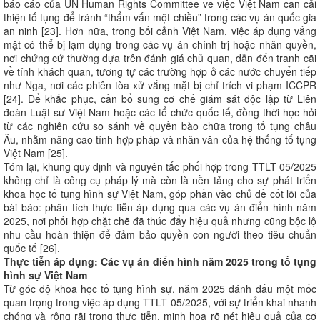
báo cáo của UN Human Rights Committee về việc Việt Nam cần cải
thiện tố tụng để tránh “thẩm vấn một chiều” trong các vụ án quốc gia
an ninh [23]. Hơn nữa, trong bối cảnh Việt Nam, việc áp dụng vắng
mặt có thể bị lạm dụng trong các vụ án chính trị hoặc nhân quyền,
nơi chứng cứ thường dựa trên đánh giá chủ quan, dẫn đến tranh cãi
về tính khách quan, tương tự các trường hợp ở các nước chuyển tiếp
như Nga, nơi các phiên tòa xử vắng mặt bị chỉ trích vi phạm ICCPR
[24]. Để khắc phục, cần bổ sung cơ chế giám sát độc lập từ Liên
đoàn Luật sư Việt Nam hoặc các tổ chức quốc tế, đồng thời học hỏi
từ các nghiên cứu so sánh về quyền bào chữa trong tố tụng châu
Âu, nhằm nâng cao tính hợp pháp và nhân văn của hệ thống tố tụng
Việt Nam [25].
Tóm lại, khung quy định và nguyên tắc phối hợp trong TTLT 05/2025
không chỉ là công cụ pháp lý mà còn là nền tảng cho sự phát triển
khoa học tố tụng hình sự Việt Nam, góp phần vào chủ đề cốt lõi của
bài báo: phân tích thực tiễn áp dụng qua các vụ án điển hình năm
2025, nơi phối hợp chặt chẽ đã thúc đẩy hiệu quả nhưng cũng bộc lộ
nhu cầu hoàn thiện để đảm bảo quyền con người theo tiêu chuẩn
quốc tế [26].
Thực tiễn áp dụng: Các vụ án điển hình năm 2025 trong tố tụng
hình sự Việt Nam
Từ góc độ khoa học tố tụng hình sự, năm 2025 đánh dấu một mốc
quan trọng trong việc áp dụng TTLT 05/2025, với sự triển khai nhanh
chóng và rộng rãi trong thực tiễn, minh họa rõ nét hiệu quả của cơ