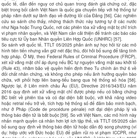
quốc tế, dẫn đến nguy cơ chủ quan trong đánh giá chứng cứ, đặc
biệt trong bối cảnh Việt Nam là quốc gia chuyển tiếp với hệ thống tư
pháp nằm dưới sự lãnh đạo về đường lối của Đảng [56]. Các nghiên
cứu so sánh cho thấy, những thách thức này tương tự ở các nước
như Nga hoặc Trung Quốc, nơi các phiên tòa xử vắng mặt bị chỉ trích
vi phạm nhân quyền, và Việt Nam cần cải thiện để tránh các báo cáo
tiêu cực từ Ủy ban Nhân quyền Liên Hợp Quốc (UNHRC) [57].
So sánh với quốc tế, TTLT 05/2025 phản ánh sự học hỏi từ các mô
hình tiên tiến nhưng vẫn giữ nét đặc thù, đòi hỏi bổ sung để tăng tính
hợp pháp. Ở Mỹ, theo Federal Rules of Criminal Procedure (FRCP),
xét xử vắng mặt chỉ áp dụng nếu BC tự nguyện vắng mặt sau khởi tố
(Rule 43), nhằm bảo vệ quyền hiến định theo Tu chính án thứ 6 về
đối chất nhân chứng, và không cho phép nếu ảnh hưởng quyền bào
chữa, với phối hợp liên bang-tiểu bang qua hệ thống số hóa [58].
Ngược lại, ở Liên minh châu Âu (EU), Directive 2016/343/EU năm
2016 quy định xét xử vắng mặt chỉ được phép nếu có bằng chứng
BC biết về phiên tòa và có đại diện bắt buộc, với khả năng video
hoặc retrial nếu trở về, tích hợp hệ thống số để đảm bảo minh bạch,
như ở Pháp (Code de procédure pénale) nơi đại diện pháp lý và
thông báo điện tử là bắt buộc [59]. So với Việt Nam, các mô hình này
nhấn mạnh quyền cá nhân hơn lợi ích tập thể, và TTLT 05/2025 cần
bổ sung quy định về thông báo điện tử hoặc dẫn độ song phương (ví
dụ: hiệp ước với Đức hoặc EU) để giảm rủi ro vi phạm ICCPR, như