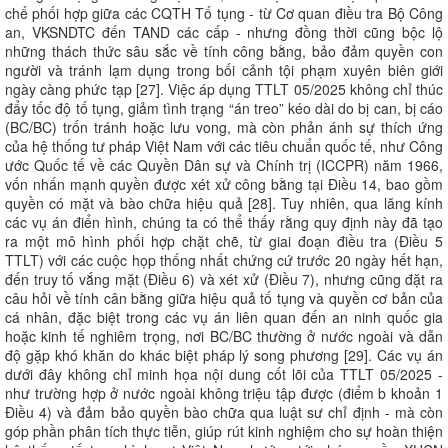
chế phối hợp giữa các CQTH Tố tụng - từ Cơ quan điều tra Bộ Công
an, VKSNDTC đến TAND các cấp - nhưng đồng thời cũng bộc lộ
những thách thức sâu sắc về tính công bằng, bảo đảm quyền con
người và tránh lạm dụng trong bối cảnh tội phạm xuyên biên giới
ngày càng phức tạp [27]. Việc áp dụng TTLT 05/2025 không chỉ thúc
đẩy tốc độ tố tụng, giảm tình trạng “án treo” kéo dài do bị can, bị cáo
(BC/BC) trốn tránh hoặc lưu vong, mà còn phản ánh sự thích ứng
của hệ thống tư pháp Việt Nam với các tiêu chuẩn quốc tế, như Công
ước Quốc tế về các Quyền Dân sự và Chính trị (ICCPR) năm 1966,
vốn nhấn mạnh quyền được xét xử công bằng tại Điều 14, bao gồm
quyền có mặt và bào chữa hiệu quả [28]. Tuy nhiên, qua lăng kính
các vụ án điển hình, chúng ta có thể thấy rằng quy định này đã tạo
ra một mô hình phối hợp chặt chẽ, từ giai đoạn điều tra (Điều 5
TTLT) với các cuộc họp thống nhất chứng cứ trước 20 ngày hết hạn,
đến truy tố vắng mặt (Điều 6) và xét xử (Điều 7), nhưng cũng đặt ra
câu hỏi về tính cân bằng giữa hiệu quả tố tụng và quyền cơ bản của
cá nhân, đặc biệt trong các vụ án liên quan đến an ninh quốc gia
hoặc kinh tế nghiêm trọng, nơi BC/BC thường ở nước ngoài và dẫn
độ gặp khó khăn do khác biệt pháp lý song phương [29]. Các vụ án
dưới đây không chỉ minh họa nội dung cốt lõi của TTLT 05/2025 -
như trường hợp ở nước ngoài không triệu tập được (điểm b khoản 1
Điều 4) và đảm bảo quyền bào chữa qua luật sư chỉ định - mà còn
góp phần phân tích thực tiễn, giúp rút kinh nghiệm cho sự hoàn thiện