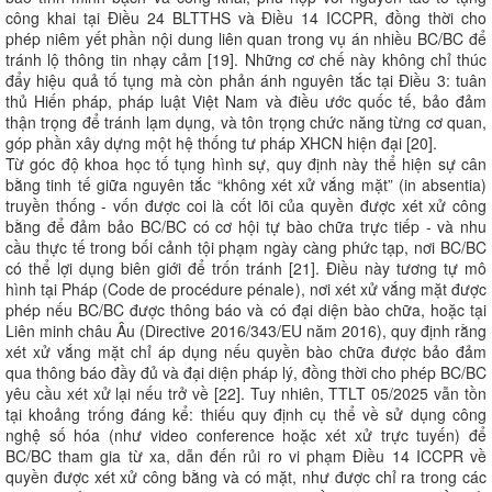
công khai tại Điều 24 BLTTHS và Điều 14 ICCPR, đồng thời cho
phép niêm yết phần nội dung liên quan trong vụ án nhiều BC/BC để
tránh lộ thông tin nhạy cảm [19]. Những cơ chế này không chỉ thúc
đẩy hiệu quả tố tụng mà còn phản ánh nguyên tắc tại Điều 3: tuân
thủ Hiến pháp, pháp luật Việt Nam và điều ước quốc tế, bảo đảm
thận trọng để tránh lạm dụng, và tôn trọng chức năng từng cơ quan,
góp phần xây dựng một hệ thống tư pháp XHCN hiện đại [20].
Từ góc độ khoa học tố tụng hình sự, quy định này thể hiện sự cân
bằng tinh tế giữa nguyên tắc “không xét xử vắng mặt” (in absentia)
truyền thống - vốn được coi là cốt lõi của quyền được xét xử công
bằng để đảm bảo BC/BC có cơ hội tự bào chữa trực tiếp - và nhu
cầu thực tế trong bối cảnh tội phạm ngày càng phức tạp, nơi BC/BC
có thể lợi dụng biên giới để trốn tránh [21]. Điều này tương tự mô
hình tại Pháp (Code de procédure pénale), nơi xét xử vắng mặt được
phép nếu BC/BC được thông báo và có đại diện bào chữa, hoặc tại
Liên minh châu Âu (Directive 2016/343/EU năm 2016), quy định rằng
xét xử vắng mặt chỉ áp dụng nếu quyền bào chữa được bảo đảm
qua thông báo đầy đủ và đại diện pháp lý, đồng thời cho phép BC/BC
yêu cầu xét xử lại nếu trở về [22]. Tuy nhiên, TTLT 05/2025 vẫn tồn
tại khoảng trống đáng kể: thiếu quy định cụ thể về sử dụng công
nghệ số hóa (như video conference hoặc xét xử trực tuyến) để
BC/BC tham gia từ xa, dẫn đến rủi ro vi phạm Điều 14 ICCPR về
quyền được xét xử công bằng và có mặt, như được chỉ ra trong các