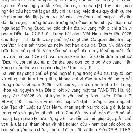
sự châu Âu với nguyên tắc Đảng lãnh đạo tư pháp [7]. Tuy nhiên, các
nghiên cứu học thuật gần đây chỉ ra rằng, việc thiếu quy định cụ thể
về giám sát độc lập (ví dụ: vai trò của Liên đoàn Luật sư) có thể dẫn
đến lạm dụng, tương tự các trường hợp ở các nước chuyển tiếp như
Nga hoặc Trung Quốc, nơi các phiên tòa xử vắng mặt bị chỉ trích vi
phạm Điều 14 ICCPR [8]. Trong bối cảnh Việt Nam, thực tiễn 2025
cho thấy TTLT đã thúc đẩy phối hợp chặt chẽ: Cơ quan điều tra họp
với Viện kiểm sát trước 20 ngày hết hạn điều tra (Điều 5), dẫn đến
biên bản thống nhất; Viện kiểm sát quyết định truy tố vắng mặt nếu
truy nã thất bại (Điều 6); và Tòa án kiểm tra hồ sơ để đưa ra xét xử
(Điều 7), với thủ tục tại phiên tòa bao gồm công bố lý do vắng mặt,
kêu gọi đầu thú và cho phép luật sư trình bày [9].
Bài viết này chọn chủ đề phối hợp tố tụng trong điều tra, truy tố, xét
xử vắng mặt làm trọng tâm, không chỉ vì đây là vấn đề nóng hổi
trong nửa cuối năm 2025 - với các vụ án điển hình như Lê Trung
Khoa và Nguyễn Văn Đài bị xét xử vắng mặt tại TAND TP. Hà Nội
ngày 31/12/2025 về tội tuyên truyền chống Nhà nước (Điều 117
BLHS) [10] - mà còn vì nó phù hợp với định hướng chuyên ngành
của Tạp chí Luật sư Việt Nam, nhấn mạnh vai trò của giới luật sư
trong bảo vệ quyền lợi thân chủ. Chủ đề này xuất sắc ở chỗ nó kết
hợp lý luận pháp lý trừu tượng với thực tiễn cụ thể, giúp độc giả - chủ
yếu là luật sư, thẩm phán và nhà nghiên cứu - nắm bắt các công cụ
bảo vệ quyền bào chữa, như chỉ định luật sư theo Điều 76 BLTTHS,