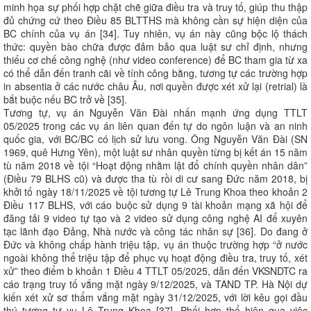
minh họa sự phối hợp chặt chẽ giữa điều tra và truy tố, giúp thu thập
đủ chứng cứ theo Điều 85 BLTTHS mà không cần sự hiện diện của
BC chính của vụ án [34]. Tuy nhiên, vụ án này cũng bộc lộ thách
thức: quyền bào chữa được đảm bảo qua luật sư chỉ định, nhưng
thiếu cơ chế công nghệ (như video conference) để BC tham gia từ xa
có thể dẫn đến tranh cãi về tính công bằng, tương tự các trường hợp
in absentia ở các nước châu Âu, nơi quyền được xét xử lại (retrial) là
bắt buộc nếu BC trở về [35].
Tương tự, vụ án Nguyễn Văn Đài nhấn mạnh ứng dụng TTLT
05/2025 trong các vụ án liên quan đến tự do ngôn luận và an ninh
quốc gia, với BC/BC có lịch sử lưu vong. Ông Nguyễn Văn Đài (SN
1969, quê Hưng Yên), một luật sư nhân quyền từng bị kết án 15 năm
tù năm 2018 về tội “Hoạt động nhằm lật đổ chính quyền nhân dân”
(Điều 79 BLHS cũ) và được tha tù rồi di cư sang Đức năm 2018, bị
khởi tố ngày 18/11/2025 về tội tương tự Lê Trung Khoa theo khoản 2
Điều 117 BLHS, với cáo buộc sử dụng 9 tài khoản mạng xã hội để
đăng tải 9 video tự tạo và 2 video sử dụng công nghệ AI để xuyên
tạc lãnh đạo Đảng, Nhà nước và công tác nhân sự [36]. Do đang ở
Đức và không chấp hành triệu tập, vụ án thuộc trường hợp “ở nước
ngoài không thể triệu tập để phục vụ hoạt động điều tra, truy tố, xét
xử” theo điểm b khoản 1 Điều 4 TTLT 05/2025, dẫn đến VKSNDTC ra
cáo trạng truy tố vắng mặt ngày 9/12/2025, và TAND TP. Hà Nội dự
kiến xét xử sơ thẩm vắng mặt ngày 31/12/2025, với lời kêu gọi đầu
thú tương tự vụ Lê Trung Khoa [37]. Phối hợp thể hiện qua việc