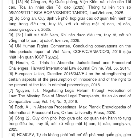
[1], [13] Bộ Công an, Bộ Quốc phòng, Viện Kiểm sát nhân dân Tối
cao, Tòa án nhân dân Tối cao (2025), Thông tư liên tịch số
05/2025/TTLT-BCA-BQP-VKSNDTC-TANDTC, LuatVietnam, 2025.
[2] Bộ Công an, Quy định về phối hợp giữa các cơ quan tiến hành tố
tụng trong điều tra, truy tố, xét xử vắng mặt bị can, bị cáo,
bocongan.gov.vn, 2025.
[3], [51] Luật sư Việt Nam, Khi nào được điều tra, truy tố, xét xử
vắng mặt bị can, bị cáo?, lsvn.vn, 2025.
[4] UN Human Rights Committee, Concluding observations on the
third periodic report of Viet Nam, CCPR/C/VNM/CO/3, 2019 (cập
nhật liên quan ICCPR 2025).
[5] Herath, C., Trials in Absentia: Jurisdictional and Procedural
Challenges, Harvard International Law Journal Online, Vol. 55, 2014.
[6] European Union, Directive 2016/343/EU on the strengthening of
certain aspects of the presumption of innocence and of the right to
be present at the trial in criminal proceedings, 2016.
[7] Nguyen, T.T., Negotiating Legal Reform through Reception of
Law: The Missing Role of Mixed Legal Transplants, Asian Journal of
Comparative Law, Vol. 14, No. 2, 2019.
[8] Roth, A., In Absentia Proceedings, Max Planck Encyclopedia of
International Procedural Law, Oxford University Press, 2020.
[9] Công Lý, Quy định phối hợp giữa các cơ quan tiến hành tố tụng
trong điều tra, truy tố, xét xử vắng mặt bị can, bị cáo, congly.vn,
2025.
[10] HCMCPV, Tự do không phải ‘cái cớ’ để phá hoại quốc gia, gieo