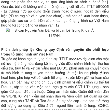
đồng thời phân tích các vụ án qua lăng kính so sánh quốc tế [11].
Qua đó, bài viết không chỉ làm rõ nội dung cốt lõi của TTLT 05/2025
- từ trường hợp áp dụng (trốn tránh hoặc ở nước ngoài) đến điều
kiện (đủ chứng cứ và quyền bào chữa) - mà còn đề xuất hoàn thiện,
góp phần vào sự phát triển của khoa học tố tụng hình sự Việt Nam
hướng tới công bằng và nhân văn [12].
Phân tích pháp lý: Khung quy định và nguyên tắc phối hợp
trong tố tụng hình sự Việt Nam
Từ góc độ khoa học tố tụng hình sự, TTLT 05/2025 đại diện cho một
nỗ lực hệ thống hóa đáng kể trong việc điều chỉnh trình tự, thủ tục
điều tra, truy tố và xét xử vắng mặt BC/BC, phản ánh sự chuyển dịch
từ mô hình tố tụng truyền thống hướng tới một khung pháp lý linh
hoạt hơn, phù hợp với bối cảnh tội phạm xuyên biên giới và toàn cầu
hóa. Văn bản này không chỉ quy định phạm vi điều chỉnh cụ thể tại
Điều 1, tập trung vào việc phối hợp giữa các CQTH Tố tụng - bao
gồm Cơ quan điều tra thuộc Công an nhân dân, Quân đội nhân dân
và VKSNDTC, Viện kiểm sát nhân dân và Viện kiểm sát quân sự các
cấp, cũng như TAND và Tòa án quân sự các cấp - mà còn mở rộng
đối tượng áp dụng tại Điều 2 đến người tiến hành tố tụng, BC/BC,