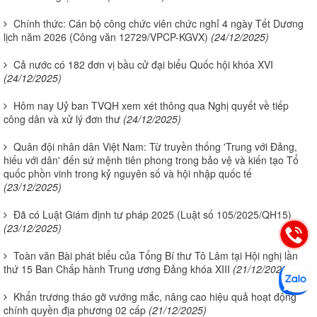
Chính thức: Cán bộ công chức viên chức nghỉ 4 ngày Tết Dương
lịch năm 2026 (Công văn 12729/VPCP-KGVX)
(24/12/2025)
Cả nước có 182 đơn vị bầu cử đại biểu Quốc hội khóa XVI
(24/12/2025)
Hôm nay Uỷ ban TVQH xem xét thông qua Nghị quyết về tiếp
công dân và xử lý đơn thư
(24/12/2025)
Quân đội nhân dân Việt Nam: Từ truyền thống 'Trung với Đảng,
hiếu với dân' đến sứ mệnh tiên phong trong bảo vệ và kiến tạo Tổ
quốc phồn vinh trong kỷ nguyên số và hội nhập quốc tế
(23/12/2025)
Đã có Luật Giám định tư pháp 2025 (Luật số 105/2025/QH15)
(23/12/2025)
Toàn văn Bài phát biểu của Tổng Bí thư Tô Lâm tại Hội nghị lần
thứ 15 Ban Chấp hành Trung ương Đảng khóa XIII
(21/12/2025)
Khẩn trương tháo gỡ vướng mắc, nâng cao hiệu quả hoạt động
chính quyền địa phương 02 cấp
(21/12/2025)