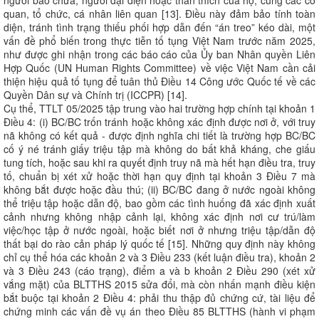
người bào chữa, người đại diện hoặc thân thích của họ, cùng các cơ
quan, tổ chức, cá nhân liên quan [13]. Điều này đảm bảo tính toàn
diện, tránh tình trạng thiếu phối hợp dẫn đến “án treo” kéo dài, một
vấn đề phổ biến trong thực tiễn tố tụng Việt Nam trước năm 2025,
như được ghi nhận trong các báo cáo của Ủy ban Nhân quyền Liên
Hợp Quốc (UN Human Rights Committee) về việc Việt Nam cần cải
thiện hiệu quả tố tụng để tuân thủ Điều 14 Công ước Quốc tế về các
Quyền Dân sự và Chính trị (ICCPR) [14].
Cụ thể, TTLT 05/2025 tập trung vào hai trường hợp chính tại khoản 1
Điều 4: (i) BC/BC trốn tránh hoặc không xác định được nơi ở, với truy
nã không có kết quả - được định nghĩa chi tiết là trường hợp BC/BC
cố ý né tránh giấy triệu tập mà không do bất khả kháng, che giấu
tung tích, hoặc sau khi ra quyết định truy nã mà hết hạn điều tra, truy
tố, chuẩn bị xét xử hoặc thời hạn quy định tại khoản 3 Điều 7 mà
không bắt được hoặc đầu thú; (ii) BC/BC đang ở nước ngoài không
thể triệu tập hoặc dẫn độ, bao gồm các tình huống đã xác định xuất
cảnh nhưng không nhập cảnh lại, không xác định nơi cư trú/làm
việc/học tập ở nước ngoài, hoặc biết nơi ở nhưng triệu tập/dẫn độ
thất bại do rào cản pháp lý quốc tế [15]. Những quy định này không
chỉ cụ thể hóa các khoản 2 và 3 Điều 233 (kết luận điều tra), khoản 2
và 3 Điều 243 (cáo trạng), điểm a và b khoản 2 Điều 290 (xét xử
vắng mặt) của BLTTHS 2015 sửa đổi, mà còn nhấn mạnh điều kiện
bắt buộc tại khoản 2 Điều 4: phải thu thập đủ chứng cứ, tài liệu để
chứng minh các vấn đề vụ án theo Điều 85 BLTTHS (hành vi phạm