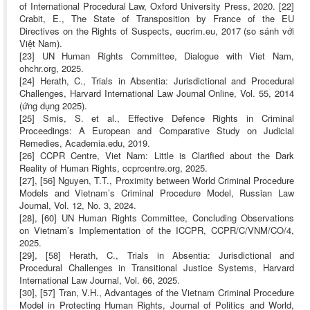
of International Procedural Law, Oxford University Press, 2020. [22]
Crabit, E., The State of Transposition by France of the EU
Directives on the Rights of Suspects, eucrim.eu, 2017 (so sánh với
Việt Nam).
[23] UN Human Rights Committee, Dialogue with Viet Nam,
ohchr.org, 2025.
[24] Herath, C., Trials in Absentia: Jurisdictional and Procedural
Challenges, Harvard International Law Journal Online, Vol. 55, 2014
(ứng dụng 2025).
[25] Smis, S. et al., Effective Defence Rights in Criminal
Proceedings: A European and Comparative Study on Judicial
Remedies, Academia.edu, 2019.
[26] CCPR Centre, Viet Nam: Little is Clarified about the Dark
Reality of Human Rights, ccprcentre.org, 2025.
[27], [56] Nguyen, T.T., Proximity between World Criminal Procedure
Models and Vietnam’s Criminal Procedure Model, Russian Law
Journal, Vol. 12, No. 3, 2024.
[28], [60] UN Human Rights Committee, Concluding Observations
on Vietnam’s Implementation of the ICCPR, CCPR/C/VNM/CO/4,
2025.
[29], [58] Herath, C., Trials in Absentia: Jurisdictional and
Procedural Challenges in Transitional Justice Systems, Harvard
International Law Journal, Vol. 66, 2025.
[30], [57] Tran, V.H., Advantages of the Vietnam Criminal Procedure
Model in Protecting Human Rights, Journal of Politics and World,