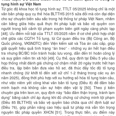
tụng hình sự Việt Nam
Từ góc độ khoa học tố tụng hình sự, TTLT 05/2025 không chỉ là một
văn bản pháp quy cụ thể hóa BLTTHS 2015 sửa đổi mà còn đại diện
cho sự chuyển biến sâu sắc trong hệ thống tư pháp Việt Nam, nhằm
cân bằng giữa hiệu quả thực thi pháp luật và bảo vệ quyền con
người trong bối cảnh tội phạm xuyên biên giới ngày càng phức tạp
[48]. Ưu điểm nổi bật của TTLT 05/2025 nằm ở cơ chế phối hợp chặt
chẽ giữa các CQTH Tố tụng, từ Cơ quan điều tra (Bộ Công an, Bộ
Quốc phòng, VKSNDTC) đến Viện kiểm sát và Tòa án các cấp, giúp
giải quyết hiệu quả tình trạng “án treo” - những vụ án hết hạn điều
tra nhưng BC/BC trốn tránh hoặc lưu vong, dẫn đến trì hoãn công lý
và suy giảm niềm tin xã hội [49]. Cụ thể, quy định tại Điều 5 yêu cầu
họp thống nhất đánh giá chứng cứ chậm nhất 20 ngày trước hết hạn
điều tra, lập biên bản đưa vào hồ sơ, đã thúc đẩy tốc độ tố tụng
nhanh chóng (từ khởi tố đến xét xử chỉ 1-2 tháng trong các vụ án
năm 2025), đồng thời phù hợp với xu hướng số hóa tố tụng toàn cầu,
như việc niêm yết công khai văn bản tố tụng (Điều 8) để đảm bảo
minh bạch mà không cần sự hiện diện vật lý [50]. Theo ý kiến
chuyên gia trên lsvn.vn, quy định này “bảo đảm thận trọng, tránh lạm
dụng” bằng cách chỉ áp dụng khi đủ chứng cứ chứng minh tội phạm
(Điều 85 BLTTHS) và bảo vệ quyền bào chữa qua chỉ định luật sư
(Điều 76), góp phần nâng cao hiệu quả tư pháp mà vẫn tôn trọng
nguyên tắc pháp quyền XHCN [51]. Trong thực tiễn, ưu điểm này