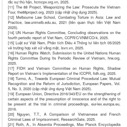
rắc sự thù hận, hcmcpv.org.vn, 2025.
[11] The 88 Project, Weaponizing the Law: Prosecute the Vietnam
Four, the88project.org, 2023 (cập nhật ứng dụng 2025).
[12] Melbourne Law School, Combating Torture in Asia: Law and
Practice, law.unimelb.edu.au, 2021 (liên quan thực tiễn Việt Nam
2025).
[14] UN Human Rights Committee, Concluding observations on the
fourth periodic report of Viet Nam, CCPR/C/VNM/CO/4, 2025.
[15] Luật sư Việt Nam, Phân tích Điều 4 Thông tư liên tịch 05/2025
về trường hợp xét xử vắng mặt, lsvn.vn, 2025.
[16] Human Rights Watch, Submission to the United Nations Human
Rights Committee During Its Periodic Review of Vietnam, hrw.org,
2025.
[17] FIDH and Vietnam Committee on Human Rights, Shadow
Report on Vietnam’s Implementation of the ICCPR, fidh.org, 2025.
[18] Turmo, A., Towards European Criminal Procedural Law: Mutual
Recognition and the Reform of Jurisdiction, European Papers, Vol.
5, No. 3, 2020 (cập nhật ứng dụng Việt Nam 2025).
[19] European Union, Directive 2016/343/EU on the strengthening of
certain aspects of the presumption of innocence and of the right to
be present at the trial in criminal proceedings, eur-lex.europa.eu,
2016.
[20] Nguyen, T.T., A Comparison of Vietnamese and French
Criminal Laws of Imprisonment, ResearchGate, 2025.
[21] Roth, A., In Absentia Proceedings, Max Planck Encyclopedia