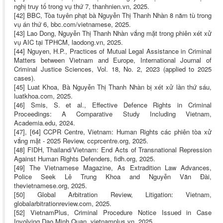
nghị truy tố trong vụ thứ 7, thanhnien.vn, 2025.
[42] BBC, Tòa tuyên phạt bà Nguyễn Thị Thanh Nhàn 8 năm tù trong
vụ án thứ 6, bbc.com/vietnamese, 2025.
[43] Lao Dong, Nguyễn Thị Thanh Nhàn vắng mặt trong phiên xét xử
vụ AIC tại TPHCM, laodong.vn, 2025.
[44] Nguyen, H.P., Practices of Mutual Legal Assistance in Criminal
Matters between Vietnam and Europe, International Journal of
Criminal Justice Sciences, Vol. 18, No. 2, 2023 (applied to 2025
cases).
[45] Luat Khoa, Bà Nguyễn Thị Thanh Nhàn bị xét xử lần thứ sáu,
luatkhoa.com, 2025.
[46] Smis, S. et al., Effective Defence Rights in Criminal
Proceedings: A Comparative Study Including Vietnam,
Academia.edu, 2024.
[47], [64] CCPR Centre, Vietnam: Human Rights các phiên tòa xử
vắng mặt - 2025 Review, ccprcentre.org, 2025.
[48] FIDH, Thailand/Vietnam: End Acts of Transnational Repression
Against Human Rights Defenders, fidh.org, 2025.
[49] The Vietnamese Magazine, As Extradition Law Advances,
Police Seek Lê Trung Khoa and Nguyễn Văn Đài,
thevietnamese.org, 2025.
[50] Global Arbitration Review, Litigation: Vietnam,
globalarbitrationreview.com, 2025.
[52] VietnamPlus, Criminal Procedure Notice Issued in Case
Involving Dao Minh Quan, vietnamplus.vn, 2025.