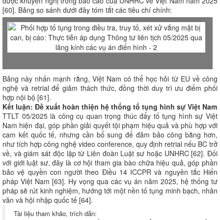
được khuyến nghị trong báo cáo của UNHRC về Việt Nam năm 2025
[60]. Bảng so sánh dưới đây tóm tắt các tiêu chí chính:
Bảng này nhấn mạnh rằng, Việt Nam có thể học hỏi từ EU về công
nghệ và retrial để giảm thách thức, đồng thời duy trì ưu điểm phối
hợp nội bộ [61].
Kết luận: Đề xuất hoàn thiện hệ thống tố tụng hình sự Việt Nam
TTLT 05/2025 là công cụ quan trọng thúc đẩy tố tụng hình sự Việt
Nam hiện đại, góp phần giải quyết tội phạm hiệu quả và phù hợp với
cam kết quốc tế, nhưng cần bổ sung để đảm bảo công bằng hơn,
như tích hợp công nghệ video conference, quy định retrial nếu BC trở
về, và giám sát độc lập từ Liên đoàn Luật sư hoặc UNHRC [62]. Đối
với giới luật sư, đây là cơ hội tham gia bào chữa hiệu quả, góp phần
bảo vệ quyền con người theo Điều 14 ICCPR và nguyên tắc Hiến
pháp Việt Nam [63]. Hy vọng qua các vụ án năm 2025, hệ thống tư
pháp sẽ rút kinh nghiệm, hướng tới một nền tố tụng minh bạch, nhân
văn và hội nhập quốc tế [64].
Tài liệu tham khảo, trích dẫn: