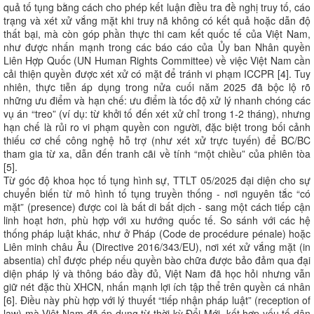
quả tố tụng bằng cách cho phép kết luận điều tra đề nghị truy tố, cáo
trạng và xét xử vắng mặt khi truy nã không có kết quả hoặc dẫn độ
thất bại, mà còn góp phần thực thi cam kết quốc tế của Việt Nam,
như được nhấn mạnh trong các báo cáo của Ủy ban Nhân quyền
Liên Hợp Quốc (UN Human Rights Committee) về việc Việt Nam cần
cải thiện quyền được xét xử có mặt để tránh vi phạm ICCPR [4]. Tuy
nhiên, thực tiễn áp dụng trong nửa cuối năm 2025 đã bộc lộ rõ
những ưu điểm và hạn chế: ưu điểm là tốc độ xử lý nhanh chóng các
vụ án “treo” (ví dụ: từ khởi tố đến xét xử chỉ trong 1-2 tháng), nhưng
hạn chế là rủi ro vi phạm quyền con người, đặc biệt trong bối cảnh
thiếu cơ chế công nghệ hỗ trợ (như xét xử trực tuyến) để BC/BC
tham gia từ xa, dẫn đến tranh cãi về tính “một chiều” của phiên tòa
[5].
Từ góc độ khoa học tố tụng hình sự, TTLT 05/2025 đại diện cho sự
chuyển biến từ mô hình tố tụng truyền thống - nơi nguyên tắc “có
mặt” (presence) được coi là bất di bất dịch - sang một cách tiếp cận
linh hoạt hơn, phù hợp với xu hướng quốc tế. So sánh với các hệ
thống pháp luật khác, như ở Pháp (Code de procédure pénale) hoặc
Liên minh châu Âu (Directive 2016/343/EU), nơi xét xử vắng mặt (in
absentia) chỉ được phép nếu quyền bào chữa được bảo đảm qua đại
diện pháp lý và thông báo đầy đủ, Việt Nam đã học hỏi nhưng vẫn
giữ nét đặc thù XHCN, nhấn mạnh lợi ích tập thể trên quyền cá nhân
[6]. Điều này phù hợp với lý thuyết “tiếp nhận pháp luật” (reception of
law) mà Việt Nam đã áp dụng từ thời kỳ Đổi Mới, kết hợp yếu tố dân