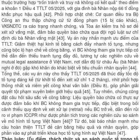
thuộc trường hợp “trốn tránh và truy nã không có kết quả” theo điểm
a khoản 1 Điều 4 TTLT 05/2025, với gia đình bà Nhàn nộp 66 tỉ đồng
khắc phục hậu quả [42]. Phối hợp chặt chẽ: Cơ quan điều tra Bộ
Công an thu thập chứng cứ từ đồng phạm (15 bị cáo khác),
VKSNDTC ra cáo trạng nhanh chóng, và Tòa án kiểm tra hồ sơ để
xét xử vắng mặt, đảm bảo quyền bào chữa qua đội ngũ luật sư chỉ
định dù bà Nhàn vắng mặt [43]. Vụ án này nhấn mạnh ưu điểm của
TTLT: Giảm thiệt hại kinh tế bằng cách đẩy nhanh tố tụng, nhưng
cũng bộc lộ hạn chế về công bằng, vì BC không tham gia trực tiếp có
thể dẫn đến thiếu tranh tụng đầy đủ, tương tự các nghiên cứu về
mutual legal assistance ở Việt Nam, nơi dẫn độ từ châu Âu (bà Nhàn
nghi ở đó) gặp khó khăn do khác biệt về tiêu chuẩn nhân quyền [44].
Tổng thể, các vụ án này cho thấy TTLT 05/2025 đã thúc đẩy tốc độ
tố tụng đáng kể (từ khởi tố đến xét xử chỉ 1-2 tháng), nhờ phối hợp
thống nhất và niêm yết công khai văn bản (Điều 8), góp phần giải
quyết tội phạm xuyên biên giới hiệu quả [45]. Tuy nhiên, chúng cũng
đặt câu hỏi sâu sắc về công bằng: Liệu quyền bào chữa có thực sự
được đảm bảo khi BC không tham gia trực tiếp, đặc biệt trong bối
cảnh thiếu quy định về xét xử lại (retrial) nếu BC trở về, dẫn đến rủi
ro vi phạm ICCPR như được phân tích trong các nghiên cứu so sánh
về mô hình tố tụng Việt Nam [46]? Từ đó, bài báo nhấn mạnh nhu
cầu hoàn thiện TTLT để cân bằng hiệu quả và nhân quyền, góp
phần vào sự phát triển khoa học tố tụng hình sự Việt Nam [47].
Thảo luận: Ưu điểm, thách thức và so sánh quốc tế trong tố