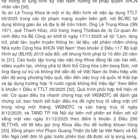
hệ thống tố tụng hình sự Việt Nam hướng tới pháp quyền XHCN
nhân văn [30].
Vụ án Lê Trung Khoa là một ví dụ điển hình về việc áp dụng TTLT
05/2025 trong các tội phạm mạng xuyên biên giới, nơi BC/BC lợi
dụng không gian ảo và địa lý để trốn tránh. Ông Lê Trung Khoa (SN
1971, quê Thanh Hóa), chủ trang mạng Thoibao.de, bị Cơ quan An
ninh điều tra Bộ Công an khởi tố ngày 17/11/2025 về tội “Làm, tàng
trữ, phát tán, tuyên truyền thông tin, tài liệu, vật phẩm nhằm chống
Nhà nước Cộng hòa XHCN Việt Nam” theo khoản 2 Điều 117 Bộ luật
Hình sự (BLHS) 2015 sửa đổi, với khung hình phạt từ 10 đến 20 năm
tù [31]. Cáo buộc tập trung vào việc ông Khoa đăng tải các bài viết,
video xuyên tạc, chống phá từ lãnh thổ Cộng hòa Liên bang Đức, nơi
ông đang cư trú và không thể dẫn độ về Việt Nam do thiếu hiệp ước
dẫn độ song phương hiệu quả, dẫn đến việc truy nã quốc tế thất bại
và áp dụng trường hợp “ở nước ngoài không thể triệu tập” theo điểm
b khoản 1 Điều 4 TTLT 05/2025 [32]. Quá trình phối hợp thể hiện rõ
nét: Cơ quan điều tra nhanh chóng họp với VKSNDTC để đánh giá
chứng cứ, ban hành kết luận điều tra đề nghị truy tố vắng mặt chỉ
trong vòng một tháng; VKSNDTC ra cáo trạng truy tố ngày
8/12/2025; và TAND TP. Hà Nội dự kiến mở phiên sơ thẩm xét xử
vắng mặt vào ngày 31/12/2025 theo điểm b khoản 2 Điều 290
BLTTHS, với lời kêu gọi ông Khoa đầu thú để hưởng khoan hồng
[33]. Đồng phạm như Phạm Quang Thiện (bị bắt tại Việt Nam) và Đỗ
Văn Ngà (viết đơn tố giác trước phiên tòa) đã được xử lý song song,