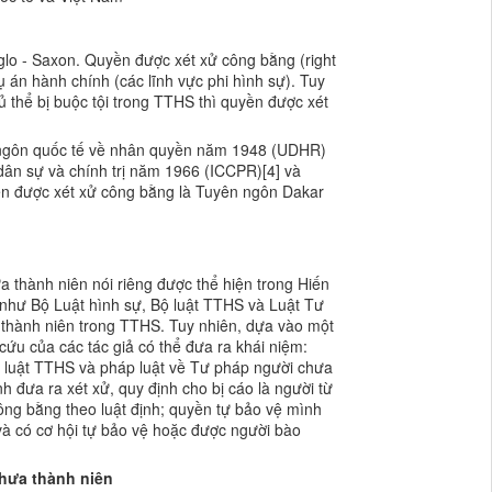
glo - Saxon. Quyền được xét xử công bằng (right
vụ án hành chính (các lĩnh vực phi hình sự). Tuy
ủ thể bị buộc tội trong TTHS thì quyền được xét
ên ngôn quốc tế về nhân quyền năm 1948 (UDHR)
ân sự và chính trị năm 1966 (ICCPR)[4] và
ền được xét xử công bằng là Tuyên ngôn Dakar
a thành niên nói riêng được thể hiện trong Hiến
như Bộ Luật hình sự, Bộ luật TTHS và Luật Tư
 thành niên trong TTHS. Tuy nhiên, dựa vào một
cứu của các tác giả có thể đưa ra khái niệm:
p luật TTHS và pháp luật về Tư pháp người chưa
h đưa ra xét xử, quy định cho bị cáo là người từ
công bằng theo luật định; quyền tự bảo vệ mình
và có cơ hội tự bảo vệ hoặc được người bào
chưa thành niên