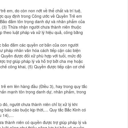
ẻ em, do còn non nớt về thể chất và trí tuệ,
Được quy định trong Công ước về Quyền Trẻ em
1) Bảo đảm tôn trọng danh dự và nhân phẩm của
ý, (3) Thừa nhận người chưa thành niên thuộc
 theo luật pháp và xử lý hiệu quả, công bằng
iệc bảo đảm các quyền cơ bản của con người
tư pháp nhân văn hóa cách tiếp cận các biện
) Quyền được đối xử phù hợp với tuổi, mức độ
ợc trợ giúp pháp lý và hỗ trợ bởi cha mẹ hoặc
chế công khai, (5) Quyền được tiếp cận cơ chế
 trẻ em lên hàng đầu (Điều 3), hay trong quy tắc
, nhấn mạnh tôn trọng danh dự, nhân phẩm, trong
đó, người chưa thành niên chỉ bị xử lý khi
ông báo cáo buộc kịp thời,… Quy tắc Bắc Kinh có
ều 14),…
hưa thành niên có quyền được trợ giúp pháp lý và
luật cũng như thiếu năng lực tự bảo vệ quyền,