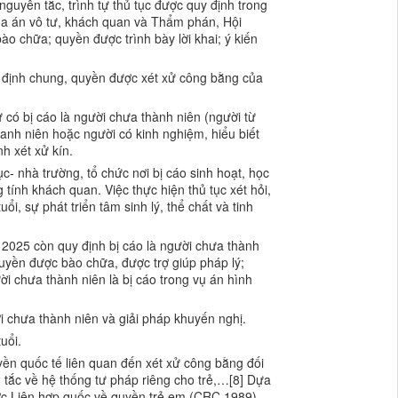
uyên tắc, trình tự thủ tục được quy định trong
òa án vô tư, khách quan và Thẩm phán, Hội
ào chữa; quyền được trình bày lời khai; ý kiến
y định chung, quyền được xét xử công bằng của
có bị cáo là người chưa thành niên (người từ
anh niên hoặc người có kinh nghiệm, hiểu biết
ịnh xét xử kín.
ục- nhà trường, tổ chức nơi bị cáo sinh hoạt, học
ính khách quan. Việc thực hiện thủ tục xét hỏi,
ổi, sự phát triển tâm sinh lý, thể chất và tinh
 2025 còn quy định bị cáo là người chưa thành
uyền được bào chữa, được trợ giúp pháp lý;
 chưa thành niên là bị cáo trong vụ án hình
i chưa thành niên và giải pháp khuyến nghị.
uổi.
ền quốc tế liên quan đến xét xử công bằng đối
ên tắc về hệ thống tư pháp riêng cho trẻ,…[8] Dựa
ước Liên hợp quốc về quyền trẻ em (CRC 1989),