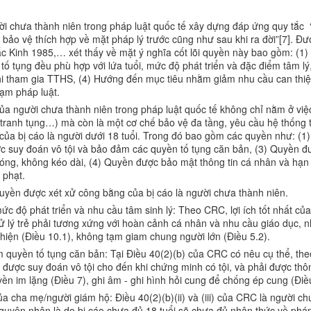
 chưa thành niên trong pháp luật quốc tế xây dựng đáp ứng quy tắc “tr
 bảo vệ thích hợp về mặt pháp lý trước cũng như sau khi ra đời”[7]. 
c Kinh 1985,… xét thấy về mặt ý nghĩa cốt lõi quyền này bao gồm: (
tố tụng đều phù hợp với lứa tuổi, mức độ phát triển và đặc điểm tâm l
hi tham gia TTHS, (4) Hướng đến mục tiêu nhằm giảm nhu cầu can thiệp
hạm pháp luật.
của người chưa thành niên trong pháp luật quốc tế không chỉ nằm ở v
tranh tụng…) mà còn là một cơ chế bảo vệ đa tầng, yêu cầu hệ thống 
ủa bị cáo là người dưới 18 tuổi. Trong đó bao gồm các quyền như: (1
ợc suy đoán vô tội và bảo đảm các quyền tố tụng căn bản, (3) Quyền đư
ng, không kéo dài, (4) Quyền được bảo mật thông tin cá nhân và hạn 
 phạt.
quyền được xét xử công bằng của bị cáo là người chưa thành niên.
ức độ phát triển và nhu cầu tâm sinh lý: Theo CRC, lợi ích tốt nhất của
c xử lý trẻ phải tương xứng với hoàn cảnh cá nhân và nhu cầu giáo dục
 thiện (Điều 10.1), không tạm giam chung người lớn (Điều 5.2).
quyền tố tụng căn bản: Tại Điều 40(2)(b) của CRC có nêu cụ thể, theo 
n được suy đoán vô tội cho đến khi chứng minh có tội, và phải được th
ền im lặng (Điều 7), ghi âm - ghi hình hỏi cung để chống ép cung (Đi
ủa cha mẹ/người giám hộ: Điều 40(2)(b)(ii) và (iii) của CRC là người c
uyên nhân là do bị cáo chưa đủ 18 tuổi sẽ chưa đủ nhận thức về pháp 