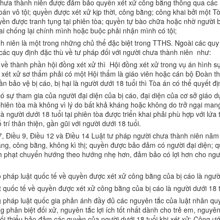
chưa thành niên được đảm bảo quyền xét xử công bằng thông qua các ng
n vô tội; quyền được xét xử kịp thời, công bằng; công khai bởi một T
uyền được tranh tụng tại phiên tòa; quyền tự bào chữa hoặc nhờ người b
hai chống lại chính mình hoặc buộc phải nhận mình có tội;
nh niên là một trong những chủ thể đặc biệt trong TTHS. Ngoài các qu
ác quy định đặc thù về tư pháp đối với người chưa thành niên như:
 thành phần hội đồng xét xử thì Hội đồng xét xử trong vụ án hình sự 
 xét xử sơ thẩm phải có một Hội thẩm là giáo viên hoặc cán bộ Đoàn th
ần bảo vệ bị cáo, bị hại là người dưới 18 tuổi thì Tòa án có thể quyết đ
 có sự tham gia của người đại diện của bị cáo, đại diện của cơ sở giáo d
iên tòa mà không vì lý do bất khả kháng hoặc không do trở ngại mang t
à người dưới 18 tuổi tại phiên tòa được triển khai phải phù hợp với lứa tu
rí thân thiện, gần gũi với người dưới 18 tuổi.
 7, Điều 9, Điều 12 và Điều 14 Luật tư pháp người chưa thành niên năm
g, công bằng, không kì thị; quyền được bảo đảm có người đại diện; q
h phạt chuyển hướng theo hướng nhẹ hơn, đảm bảo có lợi hơn cho người
ộ pháp luật quốc tế về quyền được xét xử công bằng của bị cáo là ngườ
 quốc tế về quyền được xét xử công bằng của bị cáo là người dưới 18 t
pháp luật quốc gia phản ánh đầy đủ các nguyên tắc của luật nhân quy
ng phân biệt đối xử, nguyên tắc lợi ích tốt nhất dành cho trẻ em, nguy
 tối thiểu bảo đảm các quyền của người dưới 18 tuổi khi xét xử: Công 