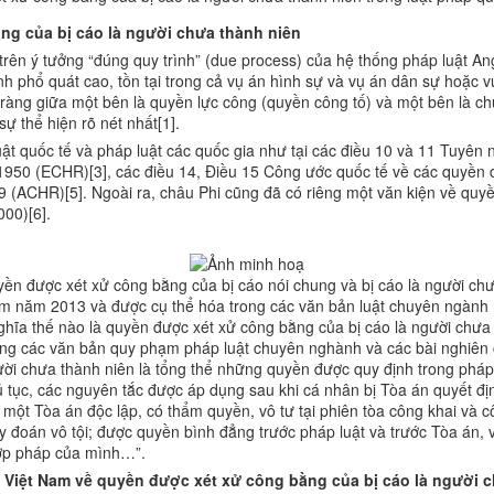
ng của bị cáo là người chưa thành niên
rên ý tưởng “đúng quy trình” (due process) của hệ thống pháp luật An
 tính phổ quát cao, tồn tại trong cả vụ án hình sự và vụ án dân sự hoặc 
õ ràng giữa một bên là quyền lực công (quyền công tố) và một bên là ch
ự thể hiện rõ nét nhất[1].
ật quốc tế và pháp luật các quốc gia như tại các điều 10 và 11 Tuy
950 (ECHR)[3], các điều 14, Điều 15 Công ước quốc tế về các quyền d
(ACHR)[5]. Ngoài ra, châu Phi cũng đã có riêng một văn kiện về quy
000)[6].
ền được xét xử công bằng của bị cáo nói chung và bị cáo là người chư
 năm 2013 và được cụ thể hóa trong các văn bản luật chuyên ngành 
hĩa thế nào là quyền được xét xử công bằng của bị cáo là người chưa
rong các văn bản quy phạm pháp luật chuyên nghành và các bài nghiên 
ười chưa thành niên là tổng thể những quyền được quy định trong phá
ủ tục, các nguyên tắc được áp dụng sau khi cá nhân bị Tòa án quyết địn
một Tòa án độc lập, có thẩm quyền, vô tư tại phiên tòa công khai và 
đoán vô tội; được quyền bình đẳng trước pháp luật và trước Tòa án, 
 hợp pháp của mình…”.
t Việt Nam về quyền được xét xử công bằng của bị cáo là người 