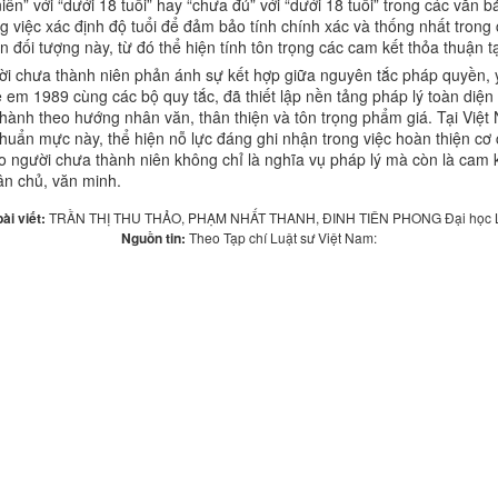
ên” với “dưới 18 tuổi” hay “chưa đủ” với “dưới 18 tuổi” trong các văn
ng việc xác định độ tuổi để đảm bảo tính chính xác và thống nhất tro
ến đối tượng này, từ đó thể hiện tính tôn trọng các cam kết thỏa thuận 
ời chưa thành niên phản ánh sự kết hợp giữa nguyên tắc pháp quyền,
 em 1989 cùng các bộ quy tắc, đã thiết lập nền tảng pháp lý toàn diện
hành theo hướng nhân văn, thân thiện và tôn trọng phẩm giá. Tại Việ
huẩn mực này, thể hiện nỗ lực đáng ghi nhận trong việc hoàn thiện cơ
 người chưa thành niên không chỉ là nghĩa vụ pháp lý mà còn là cam k
ân chủ, văn minh.
bài viết:
TRẦN THỊ THU THẢO, PHẠM NHẤT THANH, ĐINH TIÊN PHONG Đại học 
Nguồn tin:
Theo Tạp chí Luật sư Việt Nam: