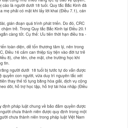
bị cáo là người dưới 18 tuổi. Quy tắc Bắc Kinh đã
a mẹ phải có mặt khi lấy lời khai (Điều 7.1), cán
dài, gián đoạn quá trình phát triển. Do đó, CRC
ng chậm trễ. Trong Quy tắc Bắc Kinh tại Điều 20.1
ắn càng tốt. Cụ thể: Ưu tiên thời hạn điều tra -
ển toàn diện, dễ tổn thương tâm lý, nên trong
C, Điều 16 cấm can thiệp tùy tiện vào đời tư trẻ
Điều 8), che tên, che mặt, che trường học khi
g tin.
rằng người dưới 18 tuổi bị tước tự do vẫn được
ệ quyền con người, vừa duy trì nguyên tắc xét
ên thay thế tố tụng bằng hòa giải, dịch vụ cộng
eo dõi, hỗ trợ học tập, hỗ trợ tái hòa nhập (Điều
uy định pháp luật chung về bảo đảm quyền được
 người chưa thành niên được quy định trong một
gười chưa thành niên trong pháp luật Việt Nam