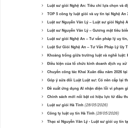
Luật sư giỏi Nghệ An: Tiêu chí lựa chọn và địa
TOP 5 công ty luật giỏi và uy tín tại Nghệ An
Luật sư Nguyễn Văn Lý – Luật sư giỏi Nghệ 
Luật sư Nguyễn Văn Lý – Gương mặt tiêu biểu
Luật sư giỏi Nghệ An – Tư vấn pháp lý uy tín
Luật Sư Giỏi Nghệ An – Tư Vấn Pháp Lý Uy T
Khoảng trống giữa trường luật và nghề luật: 
Điều kiện của tổ chức kinh doanh dịch vụ xử 
Chuyến công tác Khai Xuân đầu năm 2026 tạ
Góp ý sửa đổi Luật Luật sư: Có nên cấp lại th
Đề xuất ứng dụng AI nhận diện lỗi vi phạm g
Chính sách mới nổi bật có hiệu lực từ đầu th
(28/05/2026)
Luật sư giỏi Hà Tĩnh
(28/05/2026)
Công ty luật uy tín Hà Tĩnh
Thạc sĩ Nguyễn Văn Lý - Luật sư giỏi uy tín t