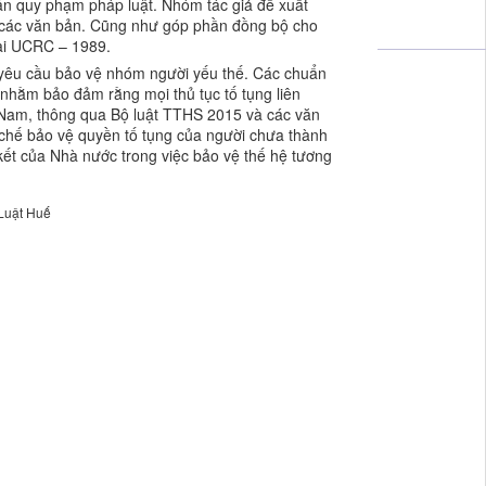
 bản quy phạm pháp luật. Nhóm tác giả đề xuất
ng các văn bản. Cũng như góp phần đồng bộ cho
tại UCRC – 1989.
 yêu cầu bảo vệ nhóm người yếu thế. Các chuẩn
 nhằm bảo đảm rằng mọi thủ tục tố tụng liên
t Nam, thông qua Bộ luật TTHS 2015 và các văn
 chế bảo vệ quyền tố tụng của người chưa thành
ết của Nhà nước trong việc bảo vệ thế hệ tương
Luật Huế