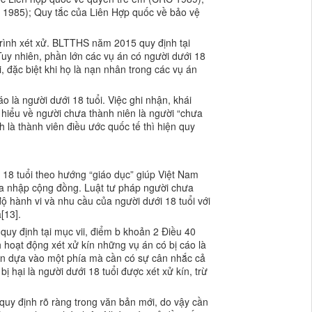
, 1985); Quy tắc của Liên Hợp quốc về bảo vệ
trình xét xử. BLTTHS năm 2015 quy định tại
 Tuy nhiên, phần lớn các vụ án có người dưới 18
i, đặc biệt khi họ là nạn nhân trong các vụ án
o là người dưới 18 tuổi. Việc ghi nhận, khái
h hiểu về người chưa thành niên là người “chưa
h là thành viên điều ước quốc tế thì hiện quy
 18 tuổi theo hướng “giáo dục” giúp Việt Nam
hòa nhập cộng đồng. Luật tư pháp người chưa
ộ hành vi và nhu cầu của người dưới 18 tuổi với
[13].
uy định tại mục vii, điểm b khoản 2 Điều 40
 hoạt động xét xử kín những vụ án có bị cáo là
nên dựa vào một phía mà cần có sự cân nhắc cả
ị hại là người dưới 18 tuổi được xét xử kín, trừ
quy định rõ ràng trong văn bản mới, do vậy cần