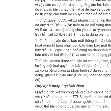
vì vậy cần có sự hỗ trợ của người giám hộ, luật 
đưa ra các biện pháp triển khai để bảo vệ quyền n
bộ tư pháp cần trình độ chuyên môn để hỗ trợ n
Thứ tư, quyền được xét xử nhanh chóng, kịp thời
đã quy định Điều 37(b): tước tự do chỉ trong thờ
và Điều 13.1 có nội dung chủ yếu là xử lý nhanh
truy tố - xét xử (Điều 20.1) hoặc là dùng biện p
Thứ năm, quyền được bảo mật thông tin cá nhân 
hoạt động tố tụng phải luôn bảo đảm bảo mật thôn
hay điều 40(2)(vii): hạn chế công bố danh tính t
báo chí viết bài (Điều 21) và các hồ sơ tố tụng 
Thứ sáu, quyền được tiếp cận cơ chế phục hồi, 
hưởng một loạt quyền cơ bản (được hỗ trợ pháp l
xử công bằng trong tư pháp hình sự dành cho ngư
đồng, giám sát giáo dục (Điều 11), đào tạo nghề,
26).
Quy định pháp luật Việt Nam
Quyền được xét xử công bằng của bị cáo là ngư
xét xử công bằng trong TTHS, ngoài ra còn có 
số văn bản như Luật tư pháp người chưa thành 
được thể hiện thông qua các quy định như sau: