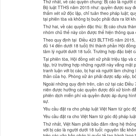
Thứ nhất, về các quyền chung: Bị cáo là người 
Bộ luật TTHS năm 2015 như: quyền được suy đoá
thẩm xét xử độc lập, chỉ tuân theo pháp luật; q
tại phiên tòa và không bị buộc phải đưa ra lời k
Thứ hai, về các quyền đặc thù: Bị cáo chưa thà
nhóm chủ thể này còn được thể hiện thông qua c
Theo quy định tại Điều 423 BLTTHS năm 2015, về
đủ 14 đến dưới 18 tuổi) thì thành phần Hội đồng
tâm lý người dưới 18 tuổi. Trường hợp đặc biệt c
Tại phiên tòa, Hội đồng xét xử phải triệu tập và
tập, trừ trường hợp những người này vắng mặt ph
tranh luận với bị cáo, bị hại và người làm chứng l
thần của họ. Phòng xử án phải được sắp xếp, bố t
Ngoài những quy định trên, căn cứ tại các Điều
niên được hưởng các quyền được đối xử bình đẳn
phiên dịch miễn phí và quyền được áp dụng hìn
sự.
Yêu cầu đặt ra cho pháp luật Việt Nam từ góc đ
Yêu cầu đặt ra cho Việt Nam từ góc độ pháp luật
Thứ nhất, Việt Nam phải bảo đảm rằng hệ thống 
với bị cáo là người dưới 18 tuổi: nguyên tắc khô
trên các văn bản pháp lý quốc tế tạo hành lang