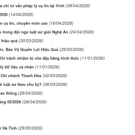
(08/04/2026)
 chỉ tư vấn pháp lý uy tín tại Vinh
(14/04/2026)
 2026
(16/04/2026)
An uy tín, chuyên môn cao
(24/04/2026)
 trong đội ngũ luật sư giỏi Nghệ An
(30/03/2026)
, hiệu quả
(29/03/2026)
ín, Bảo Vệ Quyền Lợi Hiệu Quả
(11/01/2026)
Khi trách nhiệm bị che đậy bằng hình thức
(11/01/2026)
lý dữ liệu cá nhân
(02/03/2026)
i Chi nhánh Thanh Hóa
(06/03/2026)
ẻ luật sư theo chu kỳ?
(28/04/2026)
iao thông
(28/04/2026)
áng 05/2026
(29/05/2026)
ại Hà Tĩnh