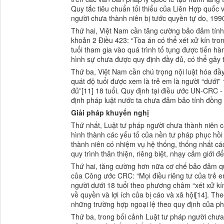
Quy tắc tiêu chuẩn tối thiểu của Liên Hợp quốc
người chưa thành niên bị tước quyền tự do, 19
Thứ hai, Việt Nam cần tăng cường bảo đảm tính 
khoản 2 Điều 423: “Tòa án có thể xét xử kín tron
tuổi tham gia vào quá trình tố tụng được tiến hà
hình sự chưa được quy định đầy đủ, có thể gây t
Thứ ba, Việt Nam cần chú trọng nội luật hóa đầy
quát độ tuổi được xem là trẻ em là người “dưới” 
đủ”[11] 18 tuổi. Quy định tại điều ước UN-CRC - 
định pháp luật nước ta chưa đảm bảo tính đồng 
Giải pháp khuyến nghị
Thứ nhất, Luật tư pháp người chưa thành niên c
hình thành các yếu tố của nền tư pháp phục hồi 
thành niên có nhiệm vụ hệ thống, thống nhất các
quy trình thân thiện, riêng biệt, nhạy cảm giới đ
Thứ hai, tăng cường hơn nữa cơ chế bảo đảm quy
của Công ước CRC: “Mọi điều riêng tư của trẻ em
người dưới 18 tuổi theo phương châm “xét xử kí
về quyền và lợi ích của bị cáo và xã hội[14]. Th
những trường hợp ngoại lệ theo quy định của ph
Thứ ba, trong bối cảnh Luật tư pháp người chưa