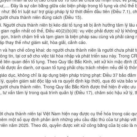
sư,.... Đây là sự cân bằng giữa các biện pháp trong tố tụng và chủ thể 
hư: Bố trí luật sư/ trợ giúp pháp lý từ thời điểm đầu tiên (Điều 7.1), ch
gười chưa thành niên đúng cách (Điều 15).
. Người chưa thành niên bị kéo dài tố tụng sẽ bị ảnh hưởng tâm lý lâu 
i gian ngắn nhất có thể, Điều 40(2)(b)(iii): vụ việc phải được xử lý khô
 gọn, tránh chậm trễ và tạm giam là biện pháp sau cùng và phải càng ng
háp thay thế như giám sát, hòa giải, cảnh cáo.
và hạn chế công khai: do người chưa thành niên là người chưa phát tri
g tin, tại cơ sở cho việc tái hòa nhập và phát triển sau này. Trong CR
rẻ liên quan đến tố tụng. Theo Quy tắc Bắc Kinh, xét xử kín mặc định (
phải được ẩn danh, cơ quan tố tụng phải chịu trách nhiệm nếu để lộ thôn
giáo dục, không chỉ là áp dụng biện pháp trừng phạt: Điều 37 bảo đảm 
ý, quyền giám sát độc lập và ra quyết định kịp thời), qua đó vừa bảo v
ời chưa thành niên. Trong Quy tắc Bắc Kinh được thể hiện ở việc ưu ti
 tư vấn tâm lý trong quá trình quản lý (Điều 17), chăm sóc hậu xử lý, th
ời chưa thành niên tại Việt Nam hiện nay được cụ thể hóa trong các q
thêm một số quy định phản ánh những yêu cầu đặc thù của tư pháp với
niên năm 2025. Theo đó, quyền được xét xử công bằng của bị cáo là n