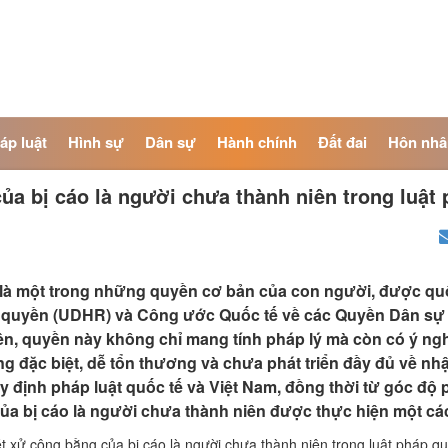
áp luật
Hình sự
Dân sự
Hành chính
Đất đai
Hôn nhâ
a bị cáo là người chưa thành niên trong luật 
là một trong những quyền cơ bản của con người, được quố
uyền (UDHR) và Công ước Quốc tế về các Quyền Dân sự và
ên, quyền này không chỉ mang tính pháp lý mà còn có ý nghĩ
 đặc biệt, dễ tổn thương và chưa phát triển đầy đủ về nhận 
uy định pháp luật quốc tế và Việt Nam, đồng thời từ góc độ p
ủa bị cáo là người chưa thành niên được thực hiện một các