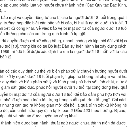
 về áp dụng pháp luật với người chưa thành niên (Các Quy tắc Bắc Kinh
90,…
bảo mật và quyền riêng tư cho bị cáo là người dưới 18 tuổi trong quá 
g trường hợp đặc biệt cần bảo vệ bị cáo, bị hại là người dưới 18 tuổi”.
nh xét xử công khai. Về việc bảo vệ bí mật đời tư của người dưới 18 tuổ
ổn thương cho các em trong quá trình tố tụng[9].
 đủ quyền được xét xử công bằng, nhanh chóng và kịp thời đối với bị cá
16 tuổi[10], trong khi đó tại Bộ luật Dân sự hiện hành lại xây dựng các
1989 thì “độ tuổi được xác định trẻ em là người dưới 18 tuổi” với tư các
bộ[12].
ần có các quy định cụ thể về biện pháp xử lý chuyển hướng người dưới
khi xử lý người dưới 18 tuổi phạm tội, giúp họ không tái phạm và tái 
 quy định về biện pháp xử lý và hình phạt phù hợp với tính chất, mức đ
ể giám sát, giáo dục, phục hồi người dưới 18 tuổi tại cộng đồng hiệu quả
ền bí mật đời tư của người dưới 18 tuổi để bảo đảm phù hợp hơn với q
 phải được hoàn toàn tôn trọng trong suốt quá trình tố tụng”. Cải cách
n nhưng cần tạo ra không gian mở” đòi hỏi là quá trình xét xử không 
eo đó, cần chỉnh sửa quy định tại khoản 2 Điều 423 theo hướng: Bị cáo, b
áp luật và bản án được tuyên án công khai.
 thành niên được ban hành, thuật ngữ người chưa thành niên đã được 