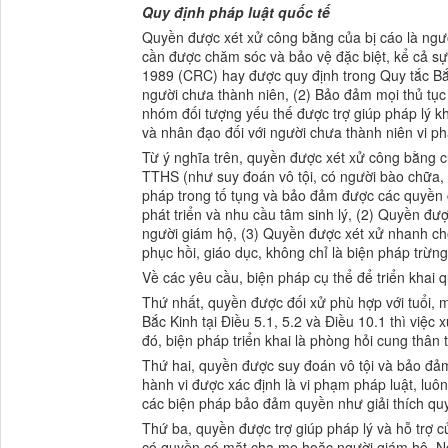
Quy định pháp luật quốc tế
Quyền được xét xử công bằng của bị cáo là người
cần được chăm sóc và bảo vệ đặc biệt, kể cả sự
1989 (CRC) hay được quy định trong Quy tắc Bắ
người chưa thành niên, (2) Bảo đảm mọi thủ tục 
nhóm đối tượng yếu thế được trợ giúp pháp lý k
và nhân đạo đối với người chưa thành niên vi p
Từ ý nghĩa trên, quyền được xét xử công bằng 
TTHS (như suy đoán vô tội, có người bào chữa, 
pháp trong tố tụng và bảo đảm được các quyền c
phát triển và nhu cầu tâm sinh lý, (2) Quyền đư
người giám hộ, (3) Quyền được xét xử nhanh chó
phục hồi, giáo dục, không chỉ là biện pháp trừng
Về các yêu cầu, biện pháp cụ thể để triển khai 
Thứ nhất, quyền được đối xử phù hợp với tuổi, m
Bắc Kinh tại Điều 5.1, 5.2 và Điều 10.1 thì việ
đó, biện pháp triển khai là phòng hỏi cung thân
Thứ hai, quyền được suy đoán vô tội và bảo đảm 
hành vi được xác định là vi phạm pháp luật, luô
các biện pháp bảo đảm quyền như giải thích quy
Thứ ba, quyền được trợ giúp pháp lý và hỗ trợ c
có quyền có mặt cha mẹ hoặc người giám hộ. Ng