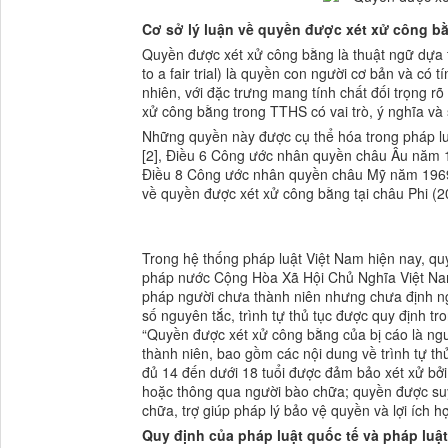
Cơ sở lý luận về quyền được xét xử công bằ
Quyền được xét xử công bằng là thuật ngữ dựa t
to a fair trial) là quyền con người cơ bản và có
nhiên, với đặc trưng mang tính chất đối trọng r
xử công bằng trong TTHS có vai trò, ý nghĩa và s
Những quyền này được cụ thể hóa trong pháp lu
[2], Điều 6 Công ước nhân quyền châu Âu năm 1
Điều 8 Công ước nhân quyền châu Mỹ năm 1969 
về quyền được xét xử công bằng tại châu Phi (2
Trong hệ thống pháp luật Việt Nam hiện nay, quy
pháp nước Cộng Hòa Xã Hội Chủ Nghĩa Việt Nam
pháp người chưa thành niên nhưng chưa định ng
số nguyên tắc, trình tự thủ tục được quy định t
“Quyền được xét xử công bằng của bị cáo là ng
thành niên, bao gồm các nội dung về trình tự th
đủ 14 đến dưới 18 tuổi được đảm bảo xét xử bởi 
hoặc thông qua người bào chữa; quyền được suy 
chữa, trợ giúp pháp lý bảo vệ quyền và lợi ích
Quy định của pháp luật quốc tế và pháp luậ