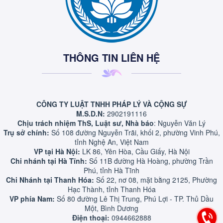
THÔNG TIN LIÊN HỆ
CÔNG TY LUẬT TNHH PHÁP LÝ VÀ CỘNG SỰ
M.S.D.N:
2902191116
Chịu trách nhiệm ThS, Luật sư, Nhà báo
: Nguyễn Văn Lý
Trụ sở chính:
Số 108 đường Nguyễn Trãi, khối 2, phường Vinh Phú,
tỉnh Nghệ An, Việt Nam
VP tại Hà Nội:
LK 86, Yên Hòa, Cầu Giấy, Hà Nội
Chi nhánh tại Hà Tĩnh:
Số 11B đường Hà Hoàng, phường Trần
Phú, tỉnh Hà Tĩnh
Chi Nhánh tại Thanh Hóa:
Số 22, nơ 08, mặt bằng 2125, Phường
Hạc Thành, tỉnh Thanh Hóa
VP phía Nam:
Số 80 đường Lê Thị Trung, Phú Lợi - TP. Thủ Dầu
Một, Bình Dương
Điện thoại:
0944662888