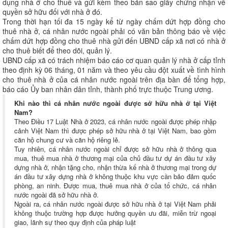
dụng nhà ở cho thuê và gửi kèm theo bản sao giấy chứng nhận về
quyền sở hữu đối với nhà ở đó.
Trong thời hạn tối đa 15 ngày kể từ ngày chấm dứt hợp đồng cho
thuê nhà ở, cá nhân nước ngoài phải có văn bản thông báo về việc
chấm dứt hợp đồng cho thuê nhà gửi đến UBND cấp xã nơi có nhà ở
cho thuê biết để theo dõi, quản lý.
UBND cấp xã có trách nhiệm báo cáo cơ quan quản lý nhà ở cấp tỉnh
theo định kỳ 06 tháng, 01 năm và theo yêu cầu đột xuất về tình hình
cho thuê nhà ở của cá nhân nước ngoài trên địa bàn để tổng hợp,
báo cáo Ủy ban nhân dân tỉnh, thành phố trực thuộc Trung ương.
Khi nào thì cá nhân nước ngoài được sở hữu nhà ở tại Việt
Nam?
Theo Điều 17 Luật Nhà ở 2023, cá nhân nước ngoài được phép nhập
cảnh Việt Nam thì được phép sở hữu nhà ở tại Việt Nam, bao gồm
căn hộ chung cư và căn hộ riêng lẻ.
Tuy nhiên, cá nhân nước ngoài chỉ được sở hữu nhà ở thông qua
mua, thuê mua nhà ở thương mại của chủ đầu tư dự án đầu tư xây
dựng nhà ở, nhận tặng cho, nhận thừa kế nhà ở thương mại trong dự
án đầu tư xây dựng nhà ở không thuộc khu vực cần bảo đảm quốc
phòng, an ninh. Được mua, thuê mua nhà ở của tổ chức, cá nhân
nước ngoài đã sở hữu nhà ở.
Ngoài ra, cá nhân nước ngoài được sở hữu nhà ở tại Việt Nam phải
không thuộc trường hợp được hưởng quyền ưu đãi, miễn trừ ngoại
giao, lãnh sự theo quy định của pháp luật