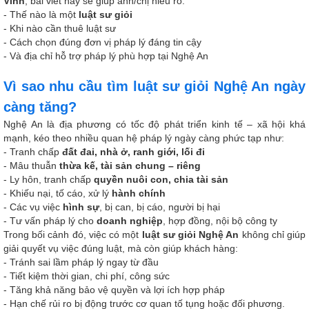
Vinh
, bài viết này sẽ giúp anh/chị hiểu rõ:
- Thế nào là một
luật sư giỏi
- Khi nào cần thuê luật sư
- Cách chọn đúng đơn vị pháp lý đáng tin cậy
- Và địa chỉ hỗ trợ pháp lý phù hợp tại Nghệ An
Vì sao nhu cầu tìm luật sư giỏi Nghệ An ngày
càng tăng?
Nghệ An là địa phương có tốc độ phát triển kinh tế – xã hội khá
mạnh, kéo theo nhiều quan hệ pháp lý ngày càng phức tạp như:
- Tranh chấp
đất đai, nhà ở, ranh giới, lối đi
- Mâu thuẫn
thừa kế, tài sản chung – riêng
- Ly hôn, tranh chấp
quyền nuôi con, chia tài sản
- Khiếu nại, tố cáo, xử lý
hành chính
- Các vụ việc
hình sự
, bị can, bị cáo, người bị hại
- Tư vấn pháp lý cho
doanh nghiệp
, hợp đồng, nội bộ công ty
Trong bối cảnh đó, việc có một
luật sư giỏi Nghệ An
không chỉ giúp
giải quyết vụ việc đúng luật, mà còn giúp khách hàng:
- Tránh sai lầm pháp lý ngay từ đầu
- Tiết kiệm thời gian, chi phí, công sức
- Tăng khả năng bảo vệ quyền và lợi ích hợp pháp
- Hạn chế rủi ro bị động trước cơ quan tố tụng hoặc đối phương.