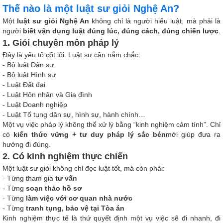
Thế nào là một luật sư giỏi Nghệ An?
Một
luật sư giỏi Nghệ An
không chỉ là người hiểu luật, mà phải là
người
biết vận dụng luật đúng lúc, đúng cách, đúng chiến lược
.
1. Giỏi chuyên môn pháp lý
Đây là yếu tố cốt lõi. Luật sư cần nắm chắc:
- Bộ luật Dân sự
- Bộ luật Hình sự
- Luật Đất đai
- Luật Hôn nhân và Gia đình
- Luật Doanh nghiệp
- Luật Tố tụng dân sự, hình sự, hành chính…
Một vụ việc pháp lý không thể xử lý bằng “kinh nghiệm cảm tính”. Chỉ
có
kiến thức vững + tư duy pháp lý sắc bén
mới giúp đưa ra
hướng đi đúng.
2. Có kinh nghiệm thực chiến
Một luật sư giỏi không chỉ đọc luật tốt, mà còn phải:
- Từng tham gia
tư vấn
- Từng
soạn thảo hồ sơ
- Từng
làm việc với cơ quan nhà nước
- Từng
tranh tụng, bảo vệ tại Tòa án
Kinh nghiệm thực tế là thứ quyết định một vụ việc sẽ đi nhanh, đi