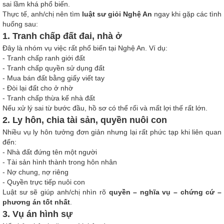
sai lầm khá phổ biến.
Thực tế, anh/chị nên tìm
luật sư giỏi Nghệ An
ngay khi gặp các tình
huống sau:
1. Tranh chấp đất đai, nhà ở
Đây là nhóm vụ việc rất phổ biến tại Nghệ An. Ví dụ:
- Tranh chấp ranh giới đất
- Tranh chấp quyền sử dụng đất
- Mua bán đất bằng giấy viết tay
- Đòi lại đất cho ở nhờ
- Tranh chấp thừa kế nhà đất
Nếu xử lý sai từ bước đầu, hồ sơ có thể rối và mất lợi thế rất lớn.
2. Ly hôn, chia tài sản, quyền nuôi con
Nhiều vụ ly hôn tưởng đơn giản nhưng lại rất phức tạp khi liên quan
đến:
- Nhà đất đứng tên một người
- Tài sản hình thành trong hôn nhân
- Nợ chung, nợ riêng
- Quyền trực tiếp nuôi con
Luật sư sẽ giúp anh/chị nhìn rõ
quyền – nghĩa vụ – chứng cứ –
phương án tốt nhất
.
3. Vụ án hình sự