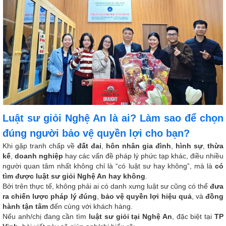
Luật sư giỏi Nghệ An là ai? Làm sao để chọn
đúng người bảo vệ quyền lợi cho bạn?
Khi gặp tranh chấp về
đất đai
,
hôn nhân gia đình
,
hình sự
,
thừa
kế
,
doanh nghiệp
hay các vấn đề pháp lý phức tạp khác, điều nhiều
người quan tâm nhất không chỉ là “có luật sư hay không”, mà là
có
tìm được luật sư giỏi Nghệ An hay không
.
Bởi trên thực tế, không phải ai có danh xưng luật sư cũng có thể
đưa
ra chiến lược pháp lý đúng
,
bảo vệ quyền lợi hiệu quả
, và
đồng
hành tận tâm
đến cùng với khách hàng.
Nếu anh/chị đang cần tìm
luật sư giỏi tại Nghệ An
, đặc biệt tại
TP