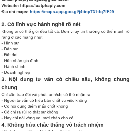
Website: https://luatphaply.com
Địa chỉ maps:
https://maps.app.goo.gl/j4tinp731tfq7fF29
2. Có lĩnh vực hành nghề rõ nét
Không ai có thể giỏi đều tất cả. Đơn vị uy tín thường có thế mạnh rõ
ràng ở các mảng như:
- Hình sự
- Dân sự
- Đất đai
- Hôn nhân gia đình
- Hành chính
- Doanh nghiệp
3. Nội dung tư vấn có chiều sâu, không chung
chung
Chỉ cần trao đổi vài phút, anh/chị có thể nhận ra:
- Người tư vấn có hiểu bản chất vụ việc không
- Có hỏi đúng điểm mấu chốt không
- Có chỉ ra rủi ro thật sự không
- Hay chỉ nói vòng vo, mời chào cho có
4. Không hứa chắc thắng vô trách nhiệm