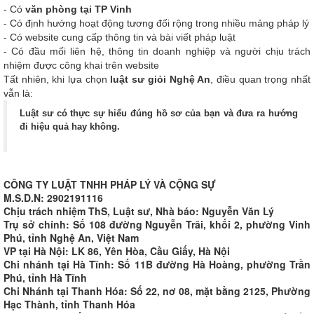
- Có
văn phòng tại TP Vinh
- Có định hướng hoạt động tương đối rộng trong nhiều mảng pháp lý
- Có website cung cấp thông tin và bài viết pháp luật
- Có đầu mối liên hệ, thông tin doanh nghiệp và người chịu trách
nhiệm được công khai trên website
Tất nhiên, khi lựa chọn
luật sư giỏi Nghệ An
, điều quan trọng nhất
vẫn là:
Luật sư có thực sự hiểu đúng hồ sơ của bạn và đưa ra hướng
đi hiệu quả hay không.
CÔNG TY LUẬT TNHH PHÁP LÝ VÀ CỘNG SỰ
M.S.D.N: 2902191116
Chịu trách nhiệm ThS, Luật sư, Nhà báo: Nguyễn Văn Lý
Trụ sở chính: Số 108 đường Nguyễn Trãi, khối 2, phường Vinh
Phú, tỉnh Nghệ An, Việt Nam
VP tại Hà Nội: LK 86, Yên Hòa, Cầu Giấy, Hà Nội
Chi nhánh tại Hà Tĩnh: Số 11B đường Hà Hoàng, phường Trần
Phú, tỉnh Hà Tĩnh
Chi Nhánh tại Thanh Hóa: Số 22, nơ 08, mặt bằng 2125, Phường
Hạc Thành, tỉnh Thanh Hóa