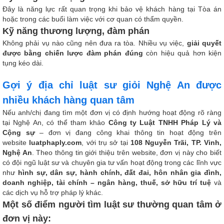
Đây là năng lực rất quan trọng khi bảo vệ khách hàng tại Tòa án
hoặc trong các buổi làm việc với cơ quan có thẩm quyền.
Kỹ năng thương lượng, đàm phán
Không phải vụ nào cũng nên đưa ra tòa. Nhiều vụ việc,
giải quyết
được bằng chiến lược đàm phán đúng
còn hiệu quả hơn kiện
tụng kéo dài.
Gợi ý địa chỉ luật sư giỏi Nghệ An được
nhiều khách hàng quan tâm
Nếu anh/chị đang tìm một đơn vị có định hướng hoạt động rõ ràng
tại Nghệ An, có thể tham khảo
Công ty Luật TNHH Pháp Lý và
Cộng sự
– đơn vị đang công khai thông tin hoạt động trên
website
luatphaply.com
, với trụ sở tại
108 Nguyễn Trãi, TP. Vinh,
Nghệ An
. Theo thông tin giới thiệu trên website, đơn vị này cho biết
có đội ngũ luật sư và chuyên gia tư vấn hoạt động trong các lĩnh vực
như
hình sự, dân sự, hành chính, đất đai, hôn nhân gia đình,
doanh nghiệp, tài chính – ngân hàng, thuế, sở hữu trí tuệ
và
các dịch vụ hỗ trợ pháp lý khác.
Một số điểm người tìm luật sư thường quan tâm ở
đơn vị này: