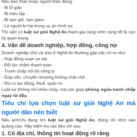
Nếu bản thân hoặc người thân đang:
- Bị tố giác
- Bị triệu tập
- Bị tạm giữ, tạm giam
- Là người bị hại trong vụ án hình sự
Thì việc có
luật sư giỏi Nghệ An
tham gia càng sớm càng tốt là cực
kỳ quan trọng.
4. Vấn đề doanh nghiệp, hợp đồng, công nợ
Doanh nghiệp nhỏ và vừa ở Nghệ An thường gặp các rủi ro như:
- Hợp đồng soạn sơ sài
- Đối tác chậm thanh toán
- Tranh chấp nội bộ công ty
- Góp vốn, chuyển nhượng không chặt chẽ
- Rủi ro lao động, thuế, quản trị
Luật sư không chỉ chữa cháy, mà còn giúp
phòng ngừa tranh chấp
ngay từ đầu
.
Tiêu chí lựa chọn luật sư giỏi Nghệ An mà
người dân nên biết
Nếu anh/chị đang tìm
luật sư giỏi Nghệ An
, đừng chỉ nhìn vào
quảng cáo. Hãy kiểm tra các tiêu chí sau:
1. Có địa chỉ, thông tin hoạt động rõ ràng