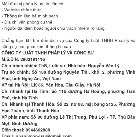
Một đơn vị pháp lý uy tín cần có:
- Website chính thức
- Thông tin liên hệ minh bạch
- Địa chỉ văn phòng cụ thể
- Người đại diện hoặc người chịu trách nhiệm rõ ràng.
Chẳng hạn, khi tìm đến dịch vụ của Công ty Luật TNHH Pháp lý và
cộng sự bạn phải xem thông tin sau:
CÔNG TY LUẬT TNHH PHÁP LÝ VÀ CỘNG SỰ
M.S.D.N: 2902191116
Chịu trách nhiệm ThS, Luật sư, Nhà báo: Nguyễn Văn Lý
Trụ sở chính: Số 108 đường Nguyễn Trãi, khối 2, phường Vinh
Phú, tỉnh Nghệ An, Việt Nam
VP tại Hà Nội: LK 86, Yên Hòa, Cầu Giấy, Hà Nội
Chi nhánh tại Hà Tĩnh: Số 11B đường Hà Hoàng, phường Trần
Phú, tỉnh Hà Tĩnh
Chi Nhánh tại Thanh Hóa: Số 22, nơ 08, mặt bằng 2125, Phường
Hạc Thành, tỉnh Thanh Hóa
VP phía nam: Số 80 đường Lê Thị Trung, Phú Lợi - TP. Thủ Dầu
Một, Bình Dương
Điện thoại: 0944662888
Email: phaplycongsu@gmail.com