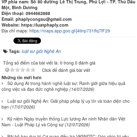
VP phía nam: Số 80 đường Lê Thị Trung, Phú Lợi - TP. Thủ Dầu
Một, Bình Dương
Điện thoại: 0944662888
Email: phaplycongsu@gmail.com
Website: https://luatphaply.com
Địa chỉ maps:
https://maps.app.goo.gl/j4tinp731tfq7fF29
Tags:
luật sư giỏi Nghệ An
Tổng số điểm của bài viết là: 0 trong 0 đánh giá
Click để đánh giá bài viết
Những tin mới hơn
Sử dụng AI trong hành nghề luật sư: Ranh giới giữa hiệu quả
công việc và đạo đức nghề nghiệp
(14/07/2026)
Luật sư giỏi Nghệ An: Giải pháp pháp lý uy tín và toàn diện cho
bạn
(17/07/2026)
Kỷ niệm Ngày truyền thống Lực lượng An ninh Nhân dân Việt
Nam - Luật Pháp Lý và Cộng sự
(12/07/2026)
Bãi bỏ hay duy trì Cơ quan điều tra VKSNDTC: Góc nhìn từ yêu