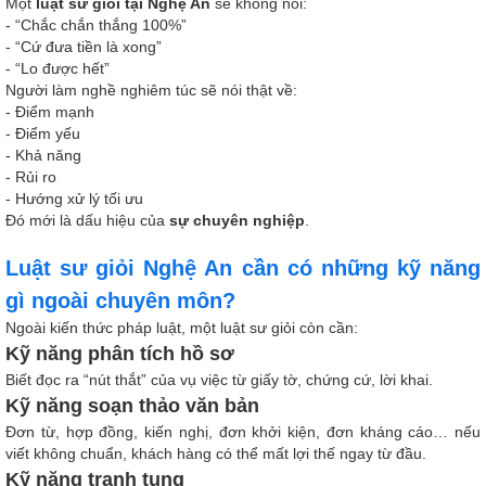
Một
luật sư giỏi tại Nghệ An
sẽ không nói:
- “Chắc chắn thắng 100%”
- “Cứ đưa tiền là xong”
- “Lo được hết”
Người làm nghề nghiêm túc sẽ nói thật về:
- Điểm mạnh
- Điểm yếu
- Khả năng
- Rủi ro
- Hướng xử lý tối ưu
Đó mới là dấu hiệu của
sự chuyên nghiệp
.
Luật sư giỏi Nghệ An cần có những kỹ năng
gì ngoài chuyên môn?
Ngoài kiến thức pháp luật, một luật sư giỏi còn cần:
Kỹ năng phân tích hồ sơ
Biết đọc ra “nút thắt” của vụ việc từ giấy tờ, chứng cứ, lời khai.
Kỹ năng soạn thảo văn bản
Đơn từ, hợp đồng, kiến nghị, đơn khởi kiện, đơn kháng cáo… nếu
viết không chuẩn, khách hàng có thể mất lợi thế ngay từ đầu.
Kỹ năng tranh tụng