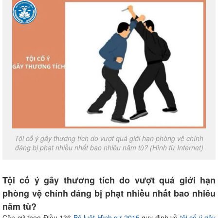
Tội cố ý gây thương tích do vượt quá giới hạn phòng vệ chính
đáng bị phạt nhiều nhất bao nhiêu năm tù? (Hình từ Internet)
Tội cố ý gây thương tích do vượt quá giới hạn
phòng vệ chính đáng bị phạt nhiều nhất bao nhiêu
năm tù?
Căn cứ theo Điều 136
Bộ luật Hình sự 2015
quy định về
tội cố ý gây