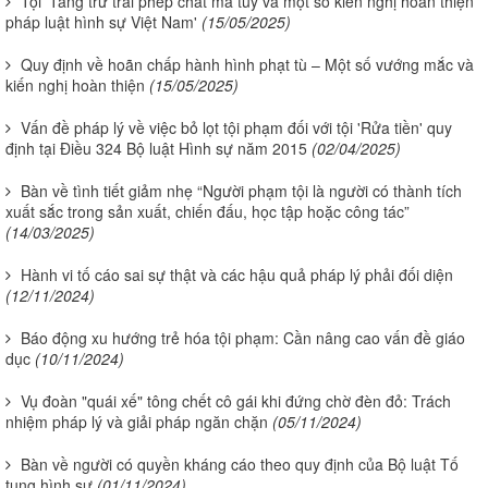
Tội 'Tàng trữ trái phép chất ma túy và một số kiến nghị hoàn thiện
pháp luật hình sự Việt Nam'
(15/05/2025)
Quy định về hoãn chấp hành hình phạt tù – Một số vướng mắc và
kiến nghị hoàn thiện
(15/05/2025)
Vấn đề pháp lý về việc bỏ lọt tội phạm đối với tội 'Rửa tiền' quy
định tại Điều 324 Bộ luật Hình sự năm 2015
(02/04/2025)
Bàn về tình tiết giảm nhẹ “Người phạm tội là người có thành tích
xuất sắc trong sản xuất, chiến đấu, học tập hoặc công tác”
(14/03/2025)
Hành vi tố cáo sai sự thật và các hậu quả pháp lý phải đối diện
(12/11/2024)
Báo động xu hướng trẻ hóa tội phạm: Cần nâng cao vấn đề giáo
dục
(10/11/2024)
Vụ đoàn "quái xế" tông chết cô gái khi đứng chờ đèn đỏ: Trách
nhiệm pháp lý và giải pháp ngăn chặn
(05/11/2024)
Bàn về người có quyền kháng cáo theo quy định của Bộ luật Tố
tụng hình sự
(01/11/2024)