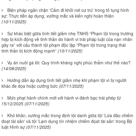
Biện pháp ngăn chặn 'Cấm đi khỏi nơi cư trú' trong tố tụng hình
sự: Thực tiễn áp dụng, vướng mắc và kiến nghị hoàn thiện
(10/11/2025)
Sự khác biệt giữa tình tiết giảm nhẹ TNHS “Phạm tội trong trường
hợp bị kích động về tinh thần do hành vi trái pháp luật của nạn nhân
gây ra” với cấu thành tội phạm độc lập “Phạm tội trong trạng thái
tinh thần bị kích động mạnh”
(10/11/2025)
Vụ án nuôi gà lôi: Quy trình kháng nghị phúc thẩm như thế nào?
(14/08/2025)
Hướng dẫn áp dụng tình tiết giảm nhẹ khi phạm tội vì bị người
khác đe dọa hoặc cưỡng bức
(07/11/2025)
Mức phạt hành chính mới với hành vi đánh bạc trái phép từ
15/12/2025
(07/11/2025)
Khó khăn, vướng mắc trong định tội danh giữa tội 'Lừa đảo chiếm
đoạt tài sản' và tội 'Lạm dụng tín nhiệm chiếm đọat tài sản' trong Bộ
luật Hình sự
(07/11/2025)