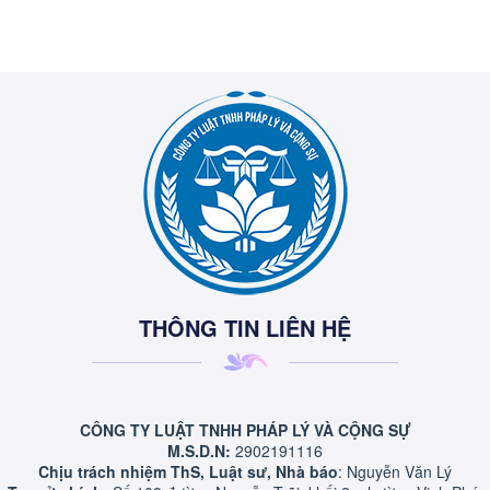
THÔNG TIN LIÊN HỆ
CÔNG TY LUẬT TNHH PHÁP LÝ VÀ CỘNG SỰ
M.S.D.N:
2902191116
Chịu trách nhiệm ThS, Luật sư, Nhà báo
: Nguyễn Văn Lý